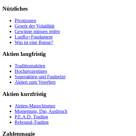
Nützliches
Pivotzonen
Gesetz der Volatilität
Gewinne müssen reifen
LunRo+Fundament
Was ist eine Baisse?
Aktien langfristig
Traditionsaktien
Hochprozentiges
Superaktien und Faulpelze
Aktien zum Vererben
Aktien kurzfristig
Aktien-Masochismus
Momentum, Dip, Ausbruch
P.E.A.D. Trading
Rebound-Trading
Zahlenmagie