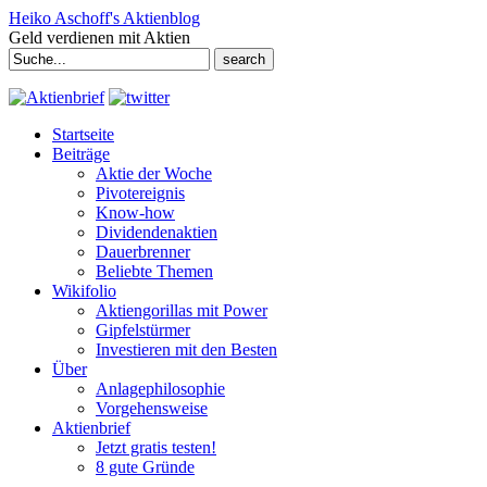
Heiko Aschoff's Aktienblog
Geld verdienen mit Aktien
Search
for:
Startseite
Beiträge
Aktie der Woche
Pivotereignis
Know-how
Dividendenaktien
Dauerbrenner
Beliebte Themen
Wikifolio
Aktiengorillas mit Power
Gipfelstürmer
Investieren mit den Besten
Über
Anlagephilosophie
Vorgehensweise
Aktienbrief
Jetzt gratis testen!
8 gute Gründe