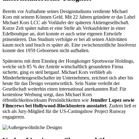
Bereits vor Aufnahme seines Designstudiums verdiente Michael
Kors mit seinem Können Geld. Mit 22 Jahren gründete er das Label
Michael Kors LCC als Vorläufer der späteren Aktiengesellschaft.
Kurze Zeit später nahm er eine Stelle als Verkaufsleiter in einer
Edelboutique an, dort konnte er auch seine eigenen Entwürfe
präsentieren. Das Studium verfolgte er bei all seinen Aktivitäten
kaum noch und brach es später ab. Eine zwischenzeitliche Insolvenz
konnte den 1959 Geborenen nicht aufhalten.
Spätestens mit dem Einstieg der Hongkonger Sportswear Holdings,
welche sich 85 % der Anteile wirtschaftlich gesundeten Firma
sicherte, ging es steil bergauf. Michael Kors verblieb als
Minderheitengesellschafter im Unternehmen, zeichnet sich aber bis
heute für das Design verantwortlich. Sein Name verleiht der
Gesellschaft weiterhin einen international anerkannten Ruf: Für
kostenlose Werbung sorgt, dass Michael Kors
öffentlichkeitswirksam Persönlichkeiten wie
Jennifer Lopez sowie
Filmcrews bei Hollywood-Blockbustern ausstattet
. Zudem ließ er
sich als Jury-Mitglied für die US-Castingshow Project Runway
engagieren.