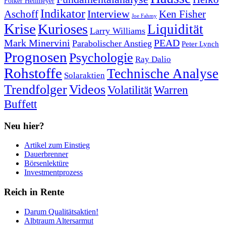
Folker Hellmeyer
Indikator
Interview
Ken Fisher
Aschoff
Joe Fahmy
Krise
Kurioses
Liquidität
Larry Williams
Mark Minervini
PEAD
Parabolischer Anstieg
Peter Lynch
Prognosen
Psychologie
Ray Dalio
Rohstoffe
Technische Analyse
Solaraktien
Trendfolger
Videos
Volatilität
Warren
Buffett
Neu hier?
Artikel zum Einstieg
Dauerbrenner
Börsenlektüre
Investmentprozess
Reich in Rente
Darum Qualitätsaktien!
Albtraum Altersarmut