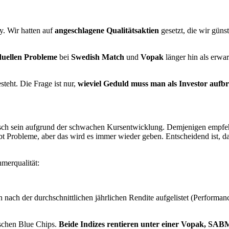
y. Wir hatten auf
angeschlagene Qualitätsaktien
gesetzt, die wir gün
uellen
Probleme
bei
Swedish Match
und
Vopak
länger hin als erwa
teht. Die Frage ist nur,
wieviel Geduld muss man als Investor aufb
isch sein aufgrund der schwachen Kursentwicklung. Demjenigen empfeh
 gibt Probleme, aber das wird es immer wieder geben. Entscheidend ist,
merqualität:
nach der durchschnittlichen jährlichen Rendite aufgelistet (Performance i
ischen Blue Chips.
Beide Indizes rentieren unter einer Vopak, SAB