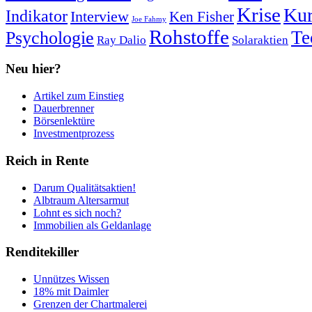
Krise
Kur
Indikator
Interview
Ken Fisher
Joe Fahmy
Rohstoffe
Psychologie
Te
Ray Dalio
Solaraktien
Neu hier?
Artikel zum Einstieg
Dauerbrenner
Börsenlektüre
Investmentprozess
Reich in Rente
Darum Qualitätsaktien!
Albtraum Altersarmut
Lohnt es sich noch?
Immobilien als Geldanlage
Renditekiller
Unnützes Wissen
18% mit Daimler
Grenzen der Chartmalerei