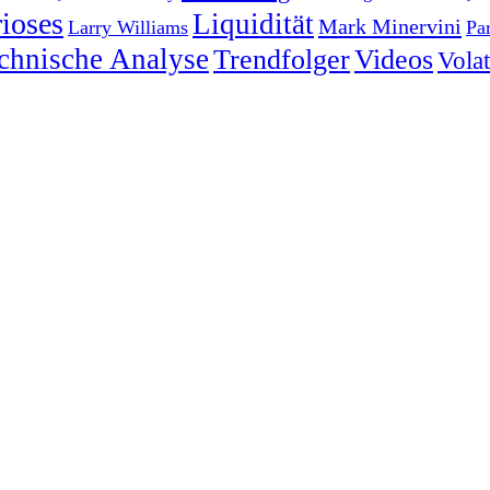
ioses
Liquidität
Mark Minervini
Larry Williams
Pa
chnische Analyse
Trendfolger
Videos
Volati