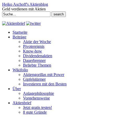
Heiko Aschoff's Aktienblog
Geld verdienen mit Aktien
Search
for:
Startseite
Beiträge
Aktie der Woche
Pivotereignis
Know-how
Dividendenaktien
Dauerbrenner
Beliebte Themen
Wikifolio
Aktiengorillas mit Power
Gipfelstürmer
Investieren mit den Besten
Über
Anlagephilosophie
Vorgehensweise
Aktienbrief
Jetzt gratis testen!
8 gute Gründe