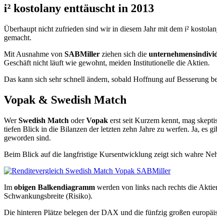
i² kostolany enttäuscht in 2013
Überhaupt nicht zufrieden sind wir in diesem Jahr mit dem i² kostolan
gemacht.
Mit Ausnahme von
SABMiller
ziehen sich die
unternehmensindivid
Geschäft nicht läuft wie gewohnt, meiden Institutionelle die Aktien.
Das kann sich sehr schnell ändern, sobald Hoffnung auf Besserung bes
Vopak & Swedish Match
Wer
Swedish Match
oder
Vopak
erst seit Kurzem kennt, mag skept
tiefen Blick in die Bilanzen der letzten zehn Jahre zu werfen. Ja, es
geworden sind.
Beim Blick auf die langfristige Kursentwicklung zeigt sich wahre Neh
Im
obigen Balkendiagramm
werden von links nach rechts die Aktien 
Schwankungsbreite (Risiko).
Die hinteren Plätze belegen der DAX und die fünfzig großen europä