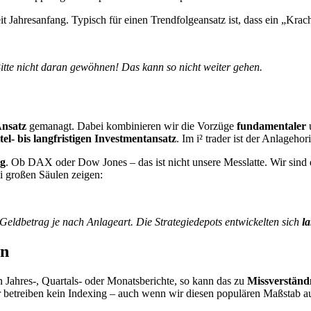
t Jahresanfang. Typisch für einen Trendfolgeansatz ist, dass ein „Kra
tte nicht daran gewöhnen! Das kann so nicht weiter gehen.
Ansatz
gemanagt. Dabei kombinieren wir die Vorzüge
fundamentaler
tel- bis langfristigen Investmentansatz
. Im i² trader ist der Anlagehor
g
. Ob DAX oder Dow Jones – das ist nicht unsere Messlatte. Wir sind 
i großen Säulen zeigen:
eldbetrag je nach Anlageart. Die Strategiedepots entwickelten sich
la
en
n Jahres-, Quartals- oder Monatsberichte, so kann das zu
Missverständ
 betreiben kein Indexing – auch wenn wir diesen populären Maßstab 