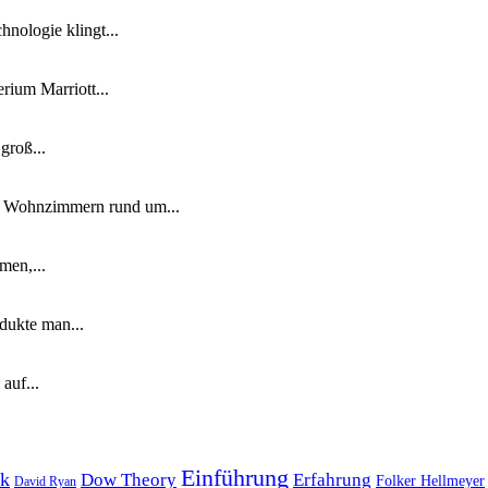
nologie klingt...
ium Marriott...
groß...
n Wohnzimmern rund um...
men,...
dukte man...
auf...
Einführung
k
Dow Theory
Erfahrung
Folker Hellmeyer
David Ryan