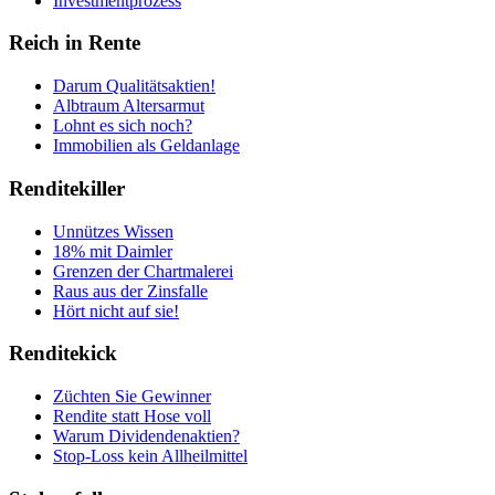
Investmentprozess
Reich in Rente
Darum Qualitätsaktien!
Albtraum Altersarmut
Lohnt es sich noch?
Immobilien als Geldanlage
Renditekiller
Unnützes Wissen
18% mit Daimler
Grenzen der Chartmalerei
Raus aus der Zinsfalle
Hört nicht auf sie!
Renditekick
Züchten Sie Gewinner
Rendite statt Hose voll
Warum Dividendenaktien?
Stop-Loss kein Allheilmittel