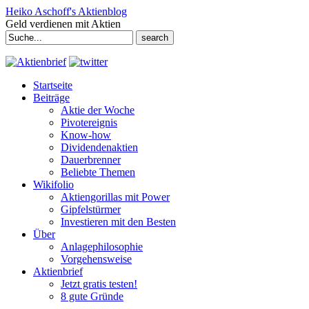
Heiko Aschoff's Aktienblog
Geld verdienen mit Aktien
Search
for:
Startseite
Beiträge
Aktie der Woche
Pivotereignis
Know-how
Dividendenaktien
Dauerbrenner
Beliebte Themen
Wikifolio
Aktiengorillas mit Power
Gipfelstürmer
Investieren mit den Besten
Über
Anlagephilosophie
Vorgehensweise
Aktienbrief
Jetzt gratis testen!
8 gute Gründe