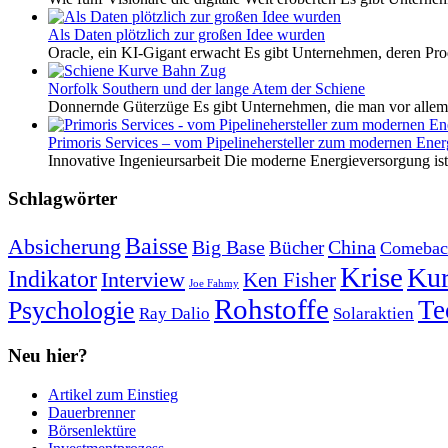
Als Daten plötzlich zur großen Idee wurden
Oracle, ein KI-Gigant erwacht Es gibt Unternehmen, deren Pro
Norfolk Southern und der lange Atem der Schiene
Donnernde Güterzüge Es gibt Unternehmen, die man vor allem 
Primoris Services – vom Pipelinehersteller zum modernen Energ
Innovative Ingenieursarbeit Die moderne Energieversorgung ist e
Schlagwörter
Baisse
Absicherung
Big Base
China
Bücher
Comebac
Krise
Kur
Indikator
Interview
Ken Fisher
Joe Fahmy
Rohstoffe
Psychologie
Te
Ray Dalio
Solaraktien
Neu hier?
Artikel zum Einstieg
Dauerbrenner
Börsenlektüre