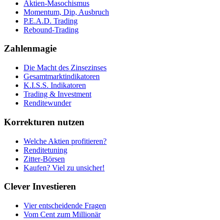
Aktien-Masochismus
Momentum, Dip, Ausbruch
P.E.A.D. Trading
Rebound-Trading
Zahlenmagie
Die Macht des Zinsezinses
Gesamtmarktindikatoren
K.I.S.S. Indikatoren
Trading & Investment
Renditewunder
Korrekturen nutzen
Welche Aktien profitieren?
Renditetuning
Zitter-Börsen
Kaufen? Viel zu unsicher!
Clever Investieren
Vier entscheidende Fragen
Vom Cent zum Millionär