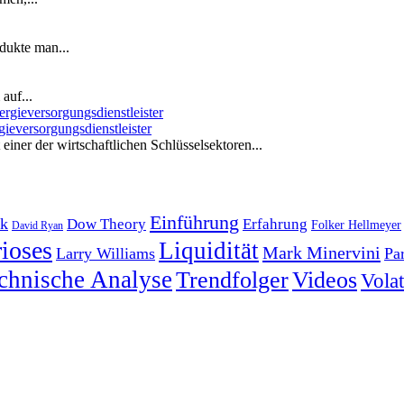
dukte man...
auf...
ieversorgungsdienstleister
iner der wirtschaftlichen Schlüsselsektoren...
Einführung
k
Dow Theory
Erfahrung
Folker Hellmeyer
David Ryan
ioses
Liquidität
Mark Minervini
Larry Williams
Pa
chnische Analyse
Trendfolger
Videos
Volati