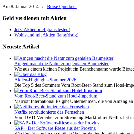
Am 8. Januar 2014
/
Börse Querbeet
Geld verdienen mit Aktien
Jetzt Aktienbrief gratis testen!
Wohlstand mit Aktien (langfristig)
Neueste Artikel
Amgen macht die Natur zum genialen Baumeister
Wie aus einem kleinen Projekt ein Branchenname wurde Biotech
Aktien-Highlights Sommer 2026
Die Top 5 des Sommers Vom Root-Beer-Stand zum Hotel-Imper
Vom Root-Beer-Stand zum Hotel-Imperium
Marriott International Es gibt Unternehmen, die von Anfang an 
Netflix revolutionierte das Fernsehen
Vom DVD-Verleiher zum Streaming-Marktführer Netflix hat i
SAP – Der Software-Riese aus der Provinz
Wie fünf Visionäre die digitale Welt eroberten Es gibt Unterneh