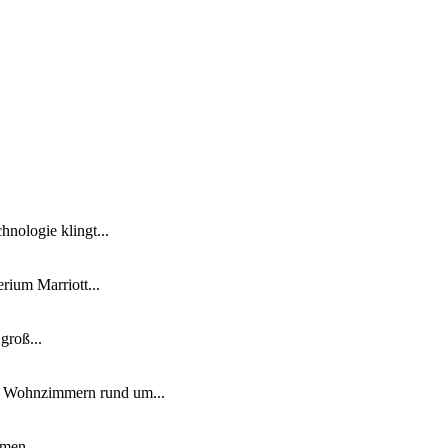
nologie klingt...
ium Marriott...
groß...
n Wohnzimmern rund um...
men,...