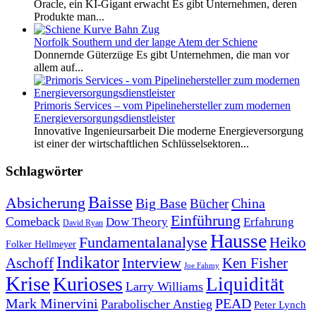
Oracle, ein KI-Gigant erwacht Es gibt Unternehmen, deren
Produkte man...
Norfolk Southern und der lange Atem der Schiene
Donnernde Güterzüge Es gibt Unternehmen, die man vor
allem auf...
Primoris Services – vom Pipelinehersteller zum modernen
Energieversorgungsdienstleister
Innovative Ingenieursarbeit Die moderne Energieversorgung
ist einer der wirtschaftlichen Schlüsselsektoren...
Schlagwörter
Baisse
Absicherung
Big Base
China
Bücher
Einführung
Comeback
Dow Theory
Erfahrung
David Ryan
Hausse
Fundamentalanalyse
Heiko
Folker Hellmeyer
Indikator
Interview
Ken Fisher
Aschoff
Joe Fahmy
Krise
Kurioses
Liquidität
Larry Williams
Mark Minervini
PEAD
Parabolischer Anstieg
Peter Lynch