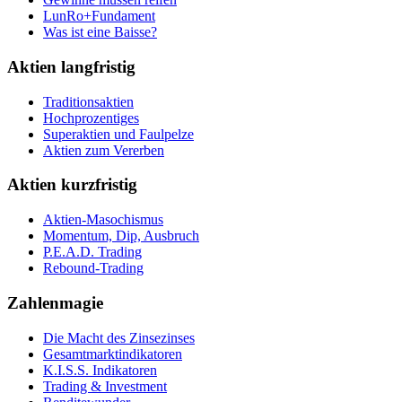
LunRo+Fundament
Was ist eine Baisse?
Aktien langfristig
Traditionsaktien
Hochprozentiges
Superaktien und Faulpelze
Aktien zum Vererben
Aktien kurzfristig
Aktien-Masochismus
Momentum, Dip, Ausbruch
P.E.A.D. Trading
Rebound-Trading
Zahlenmagie
Die Macht des Zinsezinses
Gesamtmarktindikatoren
K.I.S.S. Indikatoren
Trading & Investment