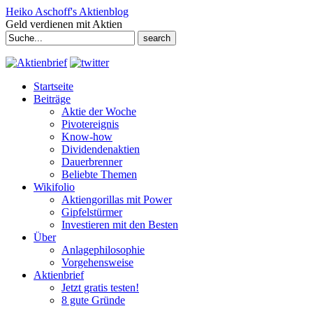
Heiko Aschoff's Aktienblog
Geld verdienen mit Aktien
Search
for:
Startseite
Beiträge
Aktie der Woche
Pivotereignis
Know-how
Dividendenaktien
Dauerbrenner
Beliebte Themen
Wikifolio
Aktiengorillas mit Power
Gipfelstürmer
Investieren mit den Besten
Über
Anlagephilosophie
Vorgehensweise
Aktienbrief
Jetzt gratis testen!
8 gute Gründe