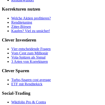
Renditewunder
Korrekturen nutzen
Welche Aktien profitieren?
Renditetuning
Zitter-Börsen
Kaufen? Viel zu unsicher!
Clever Investieren
Vier entscheidende Fragen
Vom Cent zum Millionär
Vola-Spitzen als Signal
3 Arten von Korrekturen
Clever Sparen
Turbo-Sparen cost average
ETF mit Renditekick
Social-Trading
Wikifolio Pro & Contra