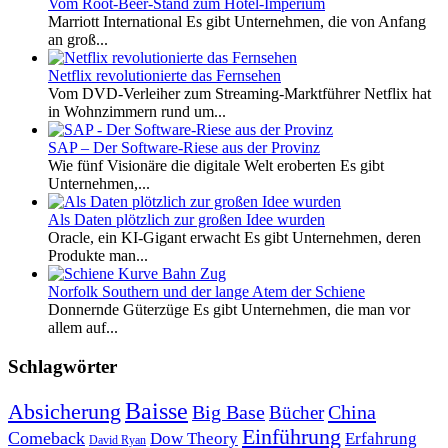
Vom Root-Beer-Stand zum Hotel-Imperium
Marriott International Es gibt Unternehmen, die von Anfang
an groß...
Netflix revolutionierte das Fernsehen
Vom DVD-Verleiher zum Streaming-Marktführer Netflix hat
in Wohnzimmern rund um...
SAP – Der Software-Riese aus der Provinz
Wie fünf Visionäre die digitale Welt eroberten Es gibt
Unternehmen,...
Als Daten plötzlich zur großen Idee wurden
Oracle, ein KI-Gigant erwacht Es gibt Unternehmen, deren
Produkte man...
Norfolk Southern und der lange Atem der Schiene
Donnernde Güterzüge Es gibt Unternehmen, die man vor
allem auf...
Schlagwörter
Baisse
Absicherung
Big Base
China
Bücher
Einführung
Comeback
Dow Theory
Erfahrung
David Ryan