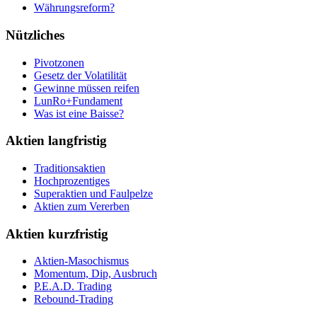
Währungsreform?
Nützliches
Pivotzonen
Gesetz der Volatilität
Gewinne müssen reifen
LunRo+Fundament
Was ist eine Baisse?
Aktien langfristig
Traditionsaktien
Hochprozentiges
Superaktien und Faulpelze
Aktien zum Vererben
Aktien kurzfristig
Aktien-Masochismus
Momentum, Dip, Ausbruch
P.E.A.D. Trading
Rebound-Trading