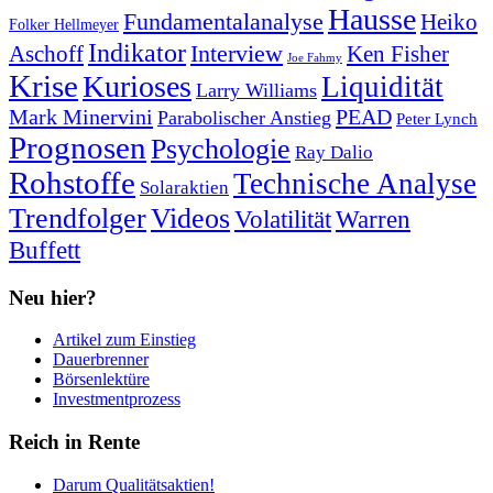
Hausse
Fundamentalanalyse
Heiko
Folker Hellmeyer
Indikator
Interview
Ken Fisher
Aschoff
Joe Fahmy
Krise
Kurioses
Liquidität
Larry Williams
Mark Minervini
PEAD
Parabolischer Anstieg
Peter Lynch
Prognosen
Psychologie
Ray Dalio
Rohstoffe
Technische Analyse
Solaraktien
Trendfolger
Videos
Volatilität
Warren
Buffett
Neu hier?
Artikel zum Einstieg
Dauerbrenner
Börsenlektüre
Investmentprozess
Reich in Rente
Darum Qualitätsaktien!