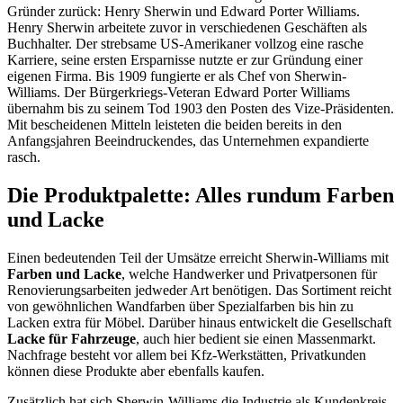
Gründer zurück: Henry Sherwin und Edward Porter Williams.
Henry Sherwin arbeitete zuvor in verschiedenen Geschäften als
Buchhalter. Der strebsame US-Amerikaner vollzog eine rasche
Karriere, seine ersten Ersparnisse nutzte er zur Gründung einer
eigenen Firma. Bis 1909 fungierte er als Chef von Sherwin-
Williams. Der Bürgerkriegs-Veteran Edward Porter Williams
übernahm bis zu seinem Tod 1903 den Posten des Vize-Präsidenten.
Mit bescheidenen Mitteln leisteten die beiden bereits in den
Anfangsjahren Beeindruckendes, das Unternehmen expandierte
rasch.
Die Produktpalette: Alles rundum Farben
und Lacke
Einen bedeutenden Teil der Umsätze erreicht Sherwin-Williams mit
Farben und Lacke
, welche Handwerker und Privatpersonen für
Renovierungsarbeiten jedweder Art benötigen. Das Sortiment reicht
von gewöhnlichen Wandfarben über Spezialfarben bis hin zu
Lacken extra für Möbel. Darüber hinaus entwickelt die Gesellschaft
Lacke für Fahrzeuge
, auch hier bedient sie einen Massenmarkt.
Nachfrage besteht vor allem bei Kfz-Werkstätten, Privatkunden
können diese Produkte aber ebenfalls kaufen.
Zusätzlich hat sich Sherwin-Williams die Industrie als Kundenkreis