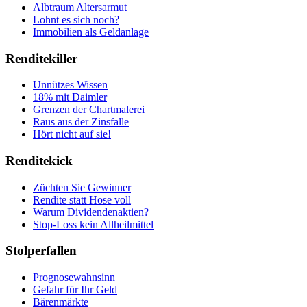
Albtraum Altersarmut
Lohnt es sich noch?
Immobilien als Geldanlage
Renditekiller
Unnützes Wissen
18% mit Daimler
Grenzen der Chartmalerei
Raus aus der Zinsfalle
Hört nicht auf sie!
Renditekick
Züchten Sie Gewinner
Rendite statt Hose voll
Warum Dividendenaktien?
Stop-Loss kein Allheilmittel
Stolperfallen
Prognosewahnsinn
Gefahr für Ihr Geld
Bärenmärkte