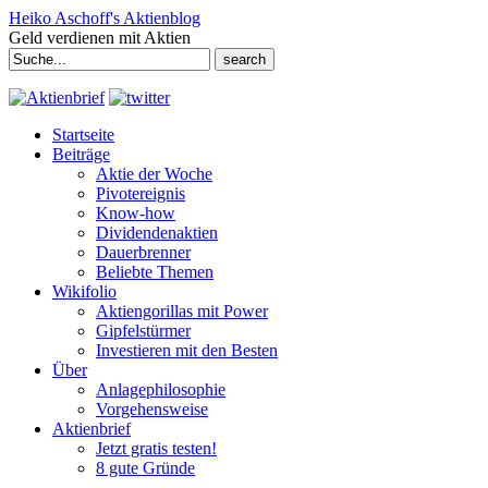
Heiko Aschoff's Aktienblog
Geld verdienen mit Aktien
Search
for:
Startseite
Beiträge
Aktie der Woche
Pivotereignis
Know-how
Dividendenaktien
Dauerbrenner
Beliebte Themen
Wikifolio
Aktiengorillas mit Power
Gipfelstürmer
Investieren mit den Besten
Über
Anlagephilosophie
Vorgehensweise
Aktienbrief
Jetzt gratis testen!
8 gute Gründe