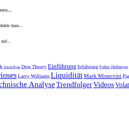
men,...
dukte man...
auf...
Einführung
k
Dow Theory
Erfahrung
Folker Hellmeyer
David Ryan
ioses
Liquidität
Mark Minervini
Larry Williams
Pa
chnische Analyse
Trendfolger
Videos
Volati