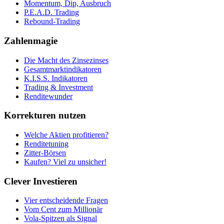
Momentum, Dip, Ausbruch
P.E.A.D. Trading
Rebound-Trading
Zahlenmagie
Die Macht des Zinsezinses
Gesamtmarktindikatoren
K.I.S.S. Indikatoren
Trading & Investment
Renditewunder
Korrekturen nutzen
Welche Aktien profitieren?
Renditetuning
Zitter-Börsen
Kaufen? Viel zu unsicher!
Clever Investieren
Vier entscheidende Fragen
Vom Cent zum Millionär
Vola-Spitzen als Signal