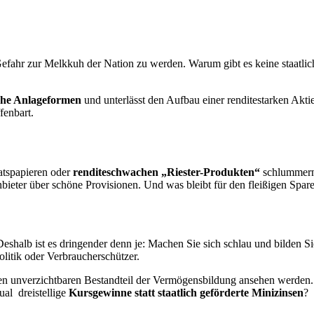
 Gefahr zur Melkkuh der Nation zu werden. Warum gibt es keine staatlich
che Anlageformen
und unterlässt den Aufbau einer renditestarken Akti
fenbart.
aatspapieren oder
renditeschwachen „Riester-Produkten“
schlummern,
eter über schöne Provisionen. Und was bleibt für den fleißigen Sparer
. Deshalb ist es dringender denn je: Machen Sie sich schlau und bilden 
olitik oder Verbraucherschützer.
einen unverzichtbaren Bestandteil der Vermögensbildung ansehen werden.
ual dreistellige
Kursgewinne statt staatlich geförderte Minizinsen
?