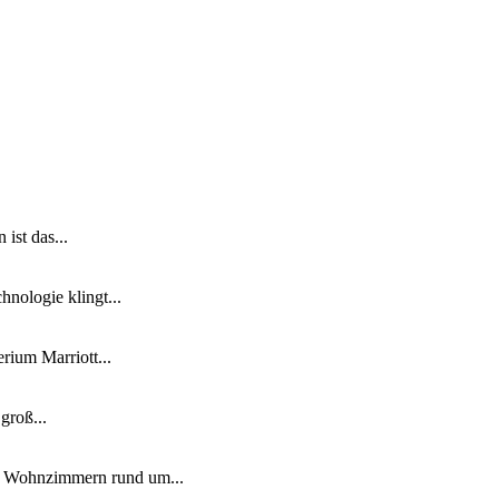
ist das...
nologie klingt...
ium Marriott...
groß...
n Wohnzimmern rund um...