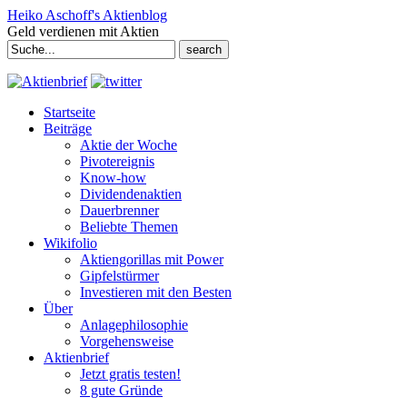
Heiko Aschoff's Aktienblog
Geld verdienen mit Aktien
Search
for:
Startseite
Beiträge
Aktie der Woche
Pivotereignis
Know-how
Dividendenaktien
Dauerbrenner
Beliebte Themen
Wikifolio
Aktiengorillas mit Power
Gipfelstürmer
Investieren mit den Besten
Über
Anlagephilosophie
Vorgehensweise
Aktienbrief
Jetzt gratis testen!
8 gute Gründe