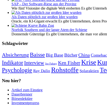
SAP – Der Software-Riese aus der Provinz
Wie fünf Visionäre die digitale Welt eroberten Es gibt Unterneh
Als Daten plötzlich zur großen Idee wurden
Oracle, ein KI-Gigant erwacht Es gibt Unternehmen, deren Pro
Norfolk Southern und der lange Atem der Schiene
Donnernde Güterzüge Es gibt Unternehmen, die man vor allem 
Schlagwörter
Baisse
Absicherung
Big Base
China
Bücher
Comebac
Krise
Kur
Indikator
Interview
Ken Fisher
Joe Fahmy
Rohstoffe
Psychologie
Te
Ray Dalio
Solaraktien
Neu hier?
Artikel zum Einstieg
Dauerbrenner
Börsenlektüre
Investmentprozess