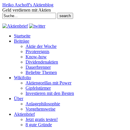
Heiko Aschoff's Aktienblog
Geld verdienen mit Aktien
Search
for:
Startseite
Beiträge
Aktie der Woche
Pivotereignis
Know-how
Dividendenaktien
Dauerbrenner
Beliebte Themen
Wikifolio
Aktiengorillas mit Power
Gipfelstürmer
Investieren mit den Besten
Über
Anlagephilosophie
Vorgehensweise
Aktienbrief
Jetzt gratis testen!
8 gute Gründe