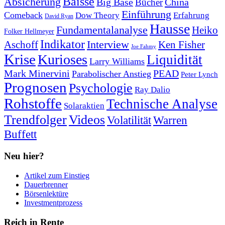
Baisse
Absicherung
Big Base
China
Bücher
Einführung
Comeback
Dow Theory
Erfahrung
David Ryan
Hausse
Fundamentalanalyse
Heiko
Folker Hellmeyer
Indikator
Interview
Ken Fisher
Aschoff
Joe Fahmy
Krise
Kurioses
Liquidität
Larry Williams
Mark Minervini
PEAD
Parabolischer Anstieg
Peter Lynch
Prognosen
Psychologie
Ray Dalio
Rohstoffe
Technische Analyse
Solaraktien
Trendfolger
Videos
Volatilität
Warren
Buffett
Neu hier?
Artikel zum Einstieg
Dauerbrenner
Börsenlektüre
Investmentprozess
Reich in Rente