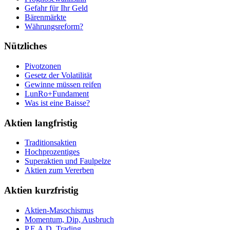
Gefahr für Ihr Geld
Bärenmärkte
Währungsreform?
Nützliches
Pivotzonen
Gesetz der Volatilität
Gewinne müssen reifen
LunRo+Fundament
Was ist eine Baisse?
Aktien langfristig
Traditionsaktien
Hochprozentiges
Superaktien und Faulpelze
Aktien zum Vererben
Aktien kurzfristig
Aktien-Masochismus
Momentum, Dip, Ausbruch
P.E.A.D. Trading