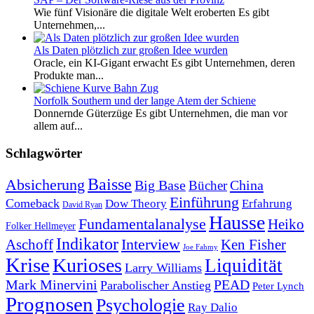
Wie fünf Visionäre die digitale Welt eroberten Es gibt
Unternehmen,...
Als Daten plötzlich zur großen Idee wurden
Oracle, ein KI-Gigant erwacht Es gibt Unternehmen, deren
Produkte man...
Norfolk Southern und der lange Atem der Schiene
Donnernde Güterzüge Es gibt Unternehmen, die man vor
allem auf...
Schlagwörter
Baisse
Absicherung
Big Base
China
Bücher
Einführung
Comeback
Dow Theory
Erfahrung
David Ryan
Hausse
Fundamentalanalyse
Heiko
Folker Hellmeyer
Indikator
Interview
Ken Fisher
Aschoff
Joe Fahmy
Krise
Kurioses
Liquidität
Larry Williams
Mark Minervini
PEAD
Parabolischer Anstieg
Peter Lynch
Prognosen
Psychologie
Ray Dalio