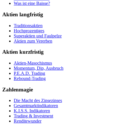
Was ist eine Baisse?
Aktien langfristig
Traditionsaktien
Hochprozentiges
Superaktien und Faulpelze
Aktien zum Vererben
Aktien kurzfristig
Aktien-Masochismus
Momentum, Dip, Ausbruch
P.E.A.D. Trading
Rebound-Trading
Zahlenmagie
Die Macht des Zinsezinses
Gesamtmarktindikatoren
K.I.S.S. Indikatoren
Trading & Investment
Renditewunder