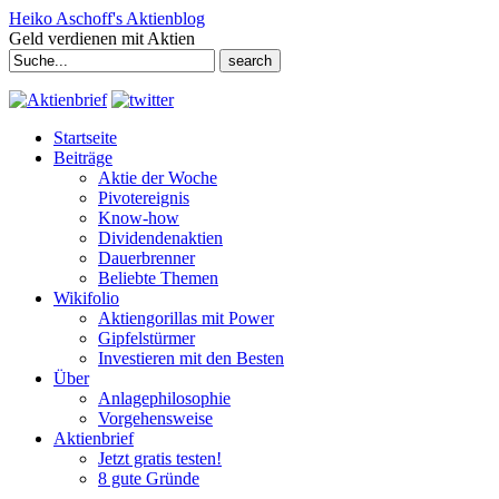
Heiko Aschoff's Aktienblog
Geld verdienen mit Aktien
Search
for:
Startseite
Beiträge
Aktie der Woche
Pivotereignis
Know-how
Dividendenaktien
Dauerbrenner
Beliebte Themen
Wikifolio
Aktiengorillas mit Power
Gipfelstürmer
Investieren mit den Besten
Über
Anlagephilosophie
Vorgehensweise
Aktienbrief
Jetzt gratis testen!
8 gute Gründe