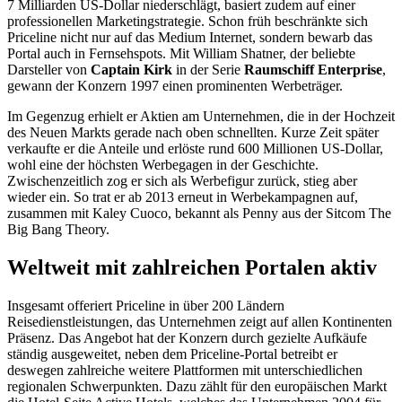
7 Milliarden US-Dollar niederschlägt, basiert zudem auf einer
professionellen Marketingstrategie. Schon früh beschränkte sich
Priceline nicht nur auf das Medium Internet, sondern bewarb das
Portal auch in Fernsehspots. Mit William Shatner, der beliebte
Darsteller von
Captain Kirk
in der Serie
Raumschiff Enterprise
,
gewann der Konzern 1997 einen prominenten Werbeträger.
Im Gegenzug erhielt er Aktien am Unternehmen, die in der Hochzeit
des Neuen Markts gerade nach oben schnellten. Kurze Zeit später
verkaufte er die Anteile und erlöste rund 600 Millionen US-Dollar,
wohl eine der höchsten Werbegagen in der Geschichte.
Zwischenzeitlich zog er sich als Werbefigur zurück, stieg aber
wieder ein. So trat er ab 2013 erneut in Werbekampagnen auf,
zusammen mit Kaley Cuoco, bekannt als Penny aus der Sitcom The
Big Bang Theory.
Weltweit mit zahlreichen Portalen aktiv
Insgesamt offeriert Priceline in über 200 Ländern
Reisedienstleistungen, das Unternehmen zeigt auf allen Kontinenten
Präsenz. Das Angebot hat der Konzern durch gezielte Aufkäufe
ständig ausgeweitet, neben dem Priceline-Portal betreibt er
deswegen zahlreiche weitere Plattformen mit unterschiedlichen
regionalen Schwerpunkten. Dazu zählt für den europäischen Markt