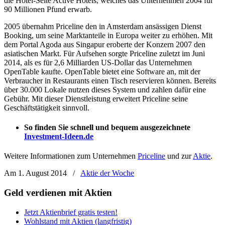
die Hotel-Seite Active Hotels, welches das Unternehmen 2004 für
90 Millionen Pfund erwarb.
2005 übernahm Priceline den in Amsterdam ansässigen Dienst
Booking, um seine Marktanteile in Europa weiter zu erhöhen. Mit
dem Portal Agoda aus Singapur eroberte der Konzern 2007 den
asiatischen Markt. Für Aufsehen sorgte Priceline zuletzt im Juni
2014, als es für 2,6 Milliarden US-Dollar das Unternehmen
OpenTable kaufte. OpenTable bietet eine Software an, mit der
Verbraucher in Restaurants einen Tisch reservieren können. Bereits
über 30.000 Lokale nutzen dieses System und zahlen dafür eine
Gebühr. Mit dieser Dienstleistung erweitert Priceline seine
Geschäftstätigkeit sinnvoll.
So finden Sie schnell und bequem ausgezeichnete
Investment-Ideen.de
Weitere Informationen zum Unternehmen
Priceline
und zur
Aktie
.
Am 1. August 2014
/
Aktie der Woche
Geld verdienen mit Aktien
Jetzt Aktienbrief gratis testen!
Wohlstand mit Aktien (langfristig)