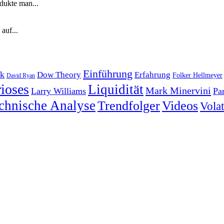
dukte man...
auf...
Einführung
k
Dow Theory
Erfahrung
Folker Hellmeyer
David Ryan
ioses
Liquidität
Mark Minervini
Larry Williams
Pa
chnische Analyse
Trendfolger
Videos
Volati