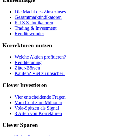
Die Macht des Zinsezinses
Gesamtmarktindikatoren
K.I.S.S. Indikatoren
Trading & Investment
Renditewunder
Korrekturen nutzen
Welche Aktien profitieren?
Renditetuning
Zitter-Börsen
Kaufen? Viel zu unsicher!
Clever Investieren
Vier entscheidende Fragen
Vom Cent zum Millionär
Vola-Spitzen als Signal
3 Arten von Korrekturen
Clever Sparen