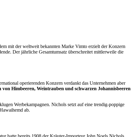
allem mit der weltweit bekannten Marke Vimto erzielt der Konzern
dende. Der jährliche Gesamtumsatz überschreitet mittlerweile die
nternational operierenden Konzern verdankt das Unternehmen aber
en von Himbeeren, Weintrauben und schwarzen Johannisbeeren
n klugen Werbekampagnen. Nichols setzt auf eine trendig-poppige
im Hawaihemd ab.
ur hatte bereits 1908 der Kräuter-Importeur John Noels Nichols