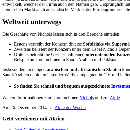
entwickelt, welcher der Firma auch den Namen gab. Ursprünglich unt
heimischen Markt auch ausländische Märkte, der Firmengründer hatte e
Weltweit unterwegs
Die Geschäfte von Nichols lassen sich in drei Bereiche einteilen.
Erstens vertreibt der Konzern diverse
Softdrinks via Supermä
Zweitens beliefert der Konzern unter dem Label Nichols Depe
Drittens betreibt die Gesellschaft einen
internationalen Konze
Beispiel an Unternehmen in Saudi-Arabien und Pakistan.
Insbesondere in einigen
arabischen und afrikanischen Staaten
könn
Saudi-Arabien dank umfassender Werbekampagnen im TV und in den 
So finden Sie schnell und bequem ausgezeichnete
Investme
Weitere Informationen zum Unternehmen
Nichols
und zur
Aktie
.
Am 26. Dezember 2014
/
Aktie der Woche
Geld verdienen mit Aktien
Jetzt Aktienbrief gratis testen!