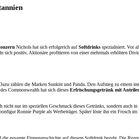
tannien
onzern
Nichols hat sich erfolgreich auf
Softdrinks
spezialisiert. Vor 
n sich positiv, Aktionäre profitieren von einer mehrmals erhöhten Divi
r. Dazu zählen die Marken Sunkist und Panda. Den Aufstieg zu einem i
en des Commonwealth hat sich dieses
Erfrischungsgetränk mit Anteil
sich nicht nur im speziellen Geschmack dieses Getränks, sondern auch i
toonfigur Ronnie Purple als Werbeträger. Später löste ihn ein Frosch 
ie gesamte Firmengeschichte auf diesem Softdrink beruht. Die Rezept