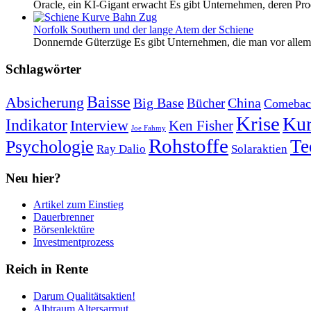
Oracle, ein KI-Gigant erwacht Es gibt Unternehmen, deren Pro
Norfolk Southern und der lange Atem der Schiene
Donnernde Güterzüge Es gibt Unternehmen, die man vor allem 
Schlagwörter
Baisse
Absicherung
Big Base
China
Bücher
Comebac
Krise
Kur
Indikator
Interview
Ken Fisher
Joe Fahmy
Rohstoffe
Psychologie
Te
Ray Dalio
Solaraktien
Neu hier?
Artikel zum Einstieg
Dauerbrenner
Börsenlektüre
Investmentprozess
Reich in Rente
Darum Qualitätsaktien!
Albtraum Altersarmut