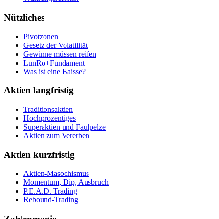
Nützliches
Pivotzonen
Gesetz der Volatilität
Gewinne müssen reifen
LunRo+Fundament
Was ist eine Baisse?
Aktien langfristig
Traditionsaktien
Hochprozentiges
Superaktien und Faulpelze
Aktien zum Vererben
Aktien kurzfristig
Aktien-Masochismus
Momentum, Dip, Ausbruch
P.E.A.D. Trading
Rebound-Trading
Zahlenmagie