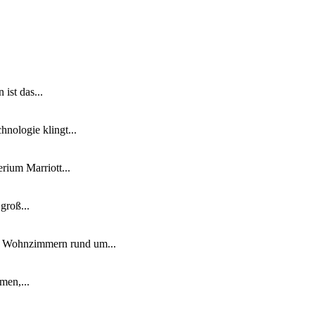
ist das...
nologie klingt...
ium Marriott...
groß...
n Wohnzimmern rund um...
men,...