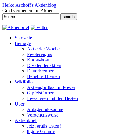
Heiko Aschoff's Aktienblog
Geld verdienen mit Aktien
Search
for:
Startseite
Beiträge
Aktie der Woche
Pivotereignis
Know-how
Dividendenaktien
Dauerbrenner
Beliebte Themen
Wikifolio
Aktiengorillas mit Power
Gipfelstürmer
Investieren mit den Besten
Über
Anlagephilosophie
Vorgehensweise
Aktienbrief
Jetzt gratis testen!
8 gute Gründe