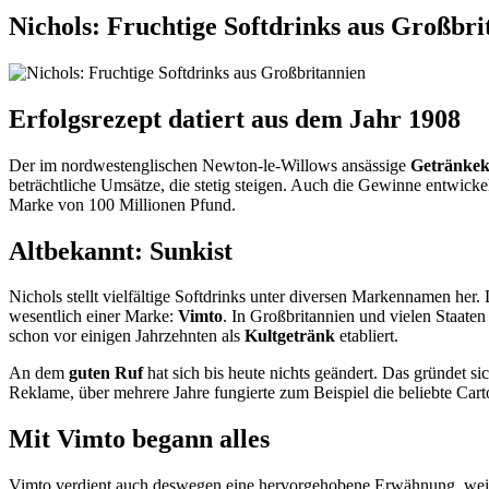
Nichols: Fruchtige Softdrinks aus Großbri
Erfolgsrezept datiert aus dem Jahr 1908
Der im nordwestenglischen Newton-le-Willows ansässige
Getränkek
beträchtliche Umsätze, die stetig steigen. Auch die Gewinne entwickel
Marke von 100 Millionen Pfund.
Altbekannt: Sunkist
Nichols stellt vielfältige Softdrinks unter diversen Markennamen he
wesentlich einer Marke:
Vimto
. In Großbritannien und vielen Staat
schon vor einigen Jahrzehnten als
Kultgetränk
etabliert.
An dem
guten Ruf
hat sich bis heute nichts geändert. Das gründet 
Reklame, über mehrere Jahre fungierte zum Beispiel die beliebte Car
Mit Vimto begann alles
Vimto verdient auch deswegen eine hervorgehobene Erwähnung, weil d