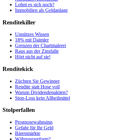
Lohnt es sich noch?
Immobilien als Geldanlage
Renditekiller
Unnützes Wissen
18% mit Daimler
Grenzen der Chartmalerei
Raus aus der Zinsfalle
Hört nicht auf sie!
Renditekick
Züchten Sie Gewinner
Rendite statt Hose voll
Warum Dividendenaktien?
Stop-Loss kein Allheilmittel
Stolperfallen
Prognosewahnsinn
Gefahr für Ihr Geld
Bärenmärkte
Währungsreform?