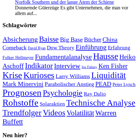
Norfolk Southern und der lange Atem der Schiene
Donnernde Güterzüge Es gibt Unternehmen, die man vor
allem auf...
Schlagwörter
Baisse
Absicherung
Big Base
China
Bücher
Einführung
Comeback
Dow Theory
Erfahrung
David Ryan
Hausse
Fundamentalanalyse
Heiko
Folker Hellmeyer
Indikator
Interview
Ken Fisher
Aschoff
Joe Fahmy
Krise
Kurioses
Liquidität
Larry Williams
Mark Minervini
PEAD
Parabolischer Anstieg
Peter Lynch
Prognosen
Psychologie
Ray Dalio
Rohstoffe
Technische Analyse
Solaraktien
Trendfolger
Videos
Volatilität
Warren
Buffett
Neu hier?