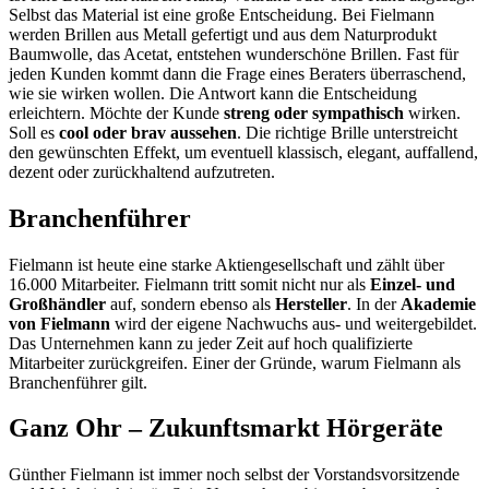
Selbst das Material ist eine große Entscheidung. Bei Fielmann
werden Brillen aus Metall gefertigt und aus dem Naturprodukt
Baumwolle, das Acetat, entstehen wunderschöne Brillen. Fast für
jeden Kunden kommt dann die Frage eines Beraters überraschend,
wie sie wirken wollen. Die Antwort kann die Entscheidung
erleichtern. Möchte der Kunde
streng oder sympathisch
wirken.
Soll es
cool oder brav
aussehen
. Die richtige Brille unterstreicht
den gewünschten Effekt, um eventuell klassisch, elegant, auffallend,
dezent oder zurückhaltend aufzutreten.
Branchenführer
Fielmann ist heute eine starke Aktiengesellschaft und zählt über
16.000 Mitarbeiter. Fielmann tritt somit nicht nur als
Einzel- und
Großhändler
auf, sondern ebenso als
Hersteller
. In der
Akademie
von Fielmann
wird der eigene Nachwuchs aus- und weitergebildet.
Das Unternehmen kann zu jeder Zeit auf hoch qualifizierte
Mitarbeiter zurückgreifen. Einer der Gründe, warum Fielmann als
Branchenführer gilt.
Ganz Ohr – Zukunftsmarkt Hörgeräte
Günther Fielmann ist immer noch selbst der Vorstandsvorsitzende