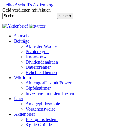
Heiko Aschoff's Aktienblog
Geld verdienen mit Aktien
Search
for:
Startseite
Beiträge
Aktie der Woche
Pivotereignis
Know-how
Dividendenaktien
Dauerbrenner
Beliebte Themen
Wikifolio
Aktiengorillas mit Power
Gipfelstürmer
Investieren mit den Besten
Über
Anlagephilosophie
Vorgehensweise
Aktienbrief
Jetzt gratis testen!
8 gute Gründe