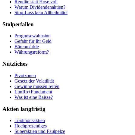
Rendite statt Hose voll
Warum Dividendenaktien?
Stop-Loss kein Allheilmittel
Stolperfallen
Prognosewahnsinn
Gefahr für Ihr Geld
Bärenmärkte
Währungsreform?
Nützliches
Pivotzonen
Gesetz der Volatilität
Gewinne müssen reifen
LunRo+Fundament
Was ist eine Baisse?
Aktien langfristig
Traditionsaktien
Hochprozentiges
Superaktien und Faulpelze