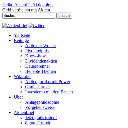
Heiko Aschoff's Aktienblog
Geld verdienen mit Aktien
Search
for:
Startseite
Beiträge
Aktie der Woche
Pivotereignis
Know-how
Dividendenaktien
Dauerbrenner
Beliebte Themen
Wikifolio
Aktiengorillas mit Power
Gipfelstürmer
Investieren mit den Besten
Über
Anlagephilosophie
Vorgehensweise
Aktienbrief
Jetzt gratis testen!
8 gute Gründe