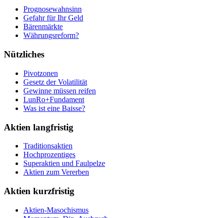
Prognosewahnsinn
Gefahr für Ihr Geld
Bärenmärkte
Währungsreform?
Nützliches
Pivotzonen
Gesetz der Volatilität
Gewinne müssen reifen
LunRo+Fundament
Was ist eine Baisse?
Aktien langfristig
Traditionsaktien
Hochprozentiges
Superaktien und Faulpelze
Aktien zum Vererben
Aktien kurzfristig
Aktien-Masochismus