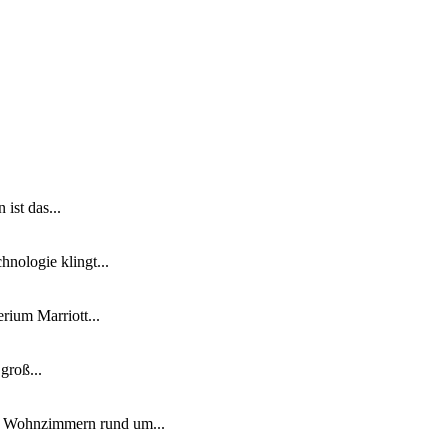
ist das...
nologie klingt...
ium Marriott...
groß...
n Wohnzimmern rund um...