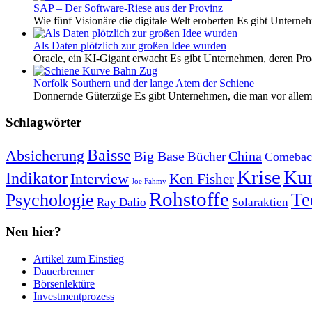
SAP – Der Software-Riese aus der Provinz
Wie fünf Visionäre die digitale Welt eroberten Es gibt Unterneh
Als Daten plötzlich zur großen Idee wurden
Oracle, ein KI-Gigant erwacht Es gibt Unternehmen, deren Pro
Norfolk Southern und der lange Atem der Schiene
Donnernde Güterzüge Es gibt Unternehmen, die man vor allem 
Schlagwörter
Baisse
Absicherung
Big Base
China
Bücher
Comebac
Krise
Kur
Indikator
Interview
Ken Fisher
Joe Fahmy
Rohstoffe
Psychologie
Te
Ray Dalio
Solaraktien
Neu hier?
Artikel zum Einstieg
Dauerbrenner
Börsenlektüre
Investmentprozess