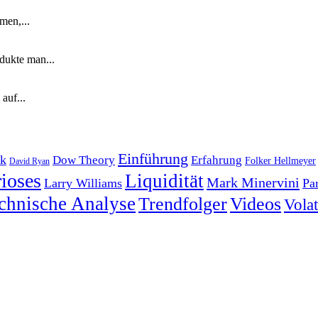
men,...
dukte man...
auf...
Einführung
k
Dow Theory
Erfahrung
Folker Hellmeyer
David Ryan
ioses
Liquidität
Mark Minervini
Larry Williams
Pa
chnische Analyse
Trendfolger
Videos
Volati