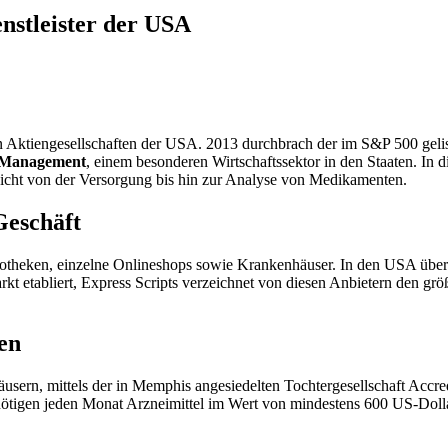
nstleister der USA
ten Aktiengesellschaften der USA. 2013 durchbrach der im S&P 500 gel
 Management
, einem besonderen Wirtschaftssektor in den Staaten. In
reicht von der Versorgung bis hin zur Analyse von Medikamenten.
Geschäft
potheken, einzelne Onlineshops sowie Krankenhäuser. In den USA üb
 etabliert, Express Scripts verzeichnet von diesen Anbietern den größt
en
nhäusern, mittels der in Memphis angesiedelten Tochtergesellschaft A
ötigen jeden Monat Arzneimittel im Wert von mindestens 600 US-Dollar,