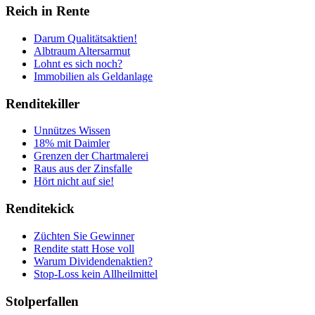
Reich in Rente
Darum Qualitätsaktien!
Albtraum Altersarmut
Lohnt es sich noch?
Immobilien als Geldanlage
Renditekiller
Unnützes Wissen
18% mit Daimler
Grenzen der Chartmalerei
Raus aus der Zinsfalle
Hört nicht auf sie!
Renditekick
Züchten Sie Gewinner
Rendite statt Hose voll
Warum Dividendenaktien?
Stop-Loss kein Allheilmittel
Stolperfallen