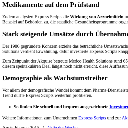
Medikamente auf dem Prüfstand
Zudem analysiert Express Scripts die
Wirkung von Arzneimitteln
un
Beispiel auf Behörden zu, die staatliche Gesundheitsprogramme organ
Stark steigende Umsätze durch Übernahm
Der 1986 gegründete Konzern erzielte das beträchtliche Umsatzwach
Solutions verdient Erwähnung, dafür investierte Express Scripts knap
Zum Zeitpunkt der Akquise betreute Medco Health Solutions rund 65 M
diesem spektakulären Deal längst noch nicht erreicht, diese Auffassung
Demographie als Wachstumstreiber
Vor allem der demografische Wandel kommt dem Pharma-Dienstleister 
Trend dürfte Express Scripts weiterhin profitieren.
So finden Sie schnell und bequem ausgezeichnete
Investme
Weitere Informationen zum Unternehmen
Express Scripts
und zur
Akt
Am 6. Februar 2015
/
Aktie der Woche