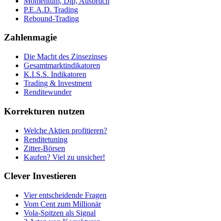
Momentum, Dip, Ausbruch
P.E.A.D. Trading
Rebound-Trading
Zahlenmagie
Die Macht des Zinsezinses
Gesamtmarktindikatoren
K.I.S.S. Indikatoren
Trading & Investment
Renditewunder
Korrekturen nutzen
Welche Aktien profitieren?
Renditetuning
Zitter-Börsen
Kaufen? Viel zu unsicher!
Clever Investieren
Vier entscheidende Fragen
Vom Cent zum Millionär
Vola-Spitzen als Signal