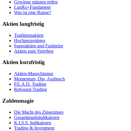
Gewinne müssen reifen
LunRo+Fundament
Was ist eine Baisse?
Aktien langfristig
Traditionsaktien
Hochprozentiges
Superaktien und Faulpelze
Aktien zum Vererben
Aktien kurzfristig
Aktien-Masochismus
Momentum, Dip, Ausbruch
P.E.A.D. Trading
Rebound-Trading
Zahlenmagie
Die Macht des Zinsezinses
Gesamtmarktindikatoren
K.I.S.S. Indikatoren
Trading & Investment