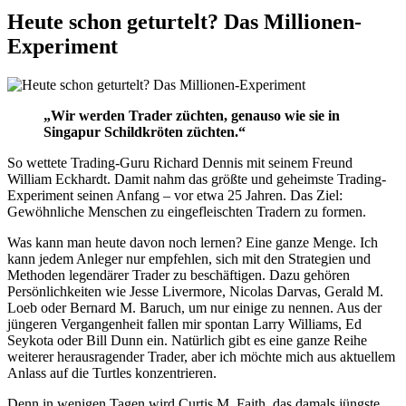
Heute schon geturtelt? Das Millionen-
Experiment
„Wir werden Trader züchten, genauso wie sie in
Singapur Schildkröten züchten.“
So wettete Trading-Guru Richard Dennis mit seinem Freund
William Eckhardt. Damit nahm das größte und geheimste Trading-
Experiment seinen Anfang – vor etwa 25 Jahren. Das Ziel:
Gewöhnliche Menschen zu eingefleischten Tradern zu formen.
Was kann man heute davon noch lernen? Eine ganze Menge. Ich
kann jedem Anleger nur empfehlen, sich mit den Strategien und
Methoden legendärer Trader zu beschäftigen. Dazu gehören
Persönlichkeiten wie Jesse Livermore, Nicolas Darvas, Gerald M.
Loeb oder Bernard M. Baruch, um nur einige zu nennen. Aus der
jüngeren Vergangenheit fallen mir spontan Larry Williams, Ed
Seykota oder Bill Dunn ein. Natürlich gibt es eine ganze Reihe
weiterer herausragender Trader, aber ich möchte mich aus aktuellem
Anlass auf die Turtles konzentrieren.
Denn in wenigen Tagen wird Curtis M. Faith, das damals jüngste