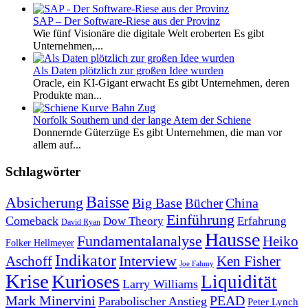
SAP – Der Software-Riese aus der Provinz
Wie fünf Visionäre die digitale Welt eroberten Es gibt
Unternehmen,...
Als Daten plötzlich zur großen Idee wurden
Oracle, ein KI-Gigant erwacht Es gibt Unternehmen, deren
Produkte man...
Norfolk Southern und der lange Atem der Schiene
Donnernde Güterzüge Es gibt Unternehmen, die man vor
allem auf...
Schlagwörter
Baisse
Absicherung
Big Base
China
Bücher
Einführung
Comeback
Dow Theory
Erfahrung
David Ryan
Hausse
Fundamentalanalyse
Heiko
Folker Hellmeyer
Indikator
Interview
Ken Fisher
Aschoff
Joe Fahmy
Krise
Kurioses
Liquidität
Larry Williams
Mark Minervini
PEAD
Parabolischer Anstieg
Peter Lynch