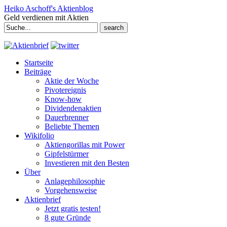
Heiko Aschoff's Aktienblog
Geld verdienen mit Aktien
Search
for:
Startseite
Beiträge
Aktie der Woche
Pivotereignis
Know-how
Dividendenaktien
Dauerbrenner
Beliebte Themen
Wikifolio
Aktiengorillas mit Power
Gipfelstürmer
Investieren mit den Besten
Über
Anlagephilosophie
Vorgehensweise
Aktienbrief
Jetzt gratis testen!
8 gute Gründe