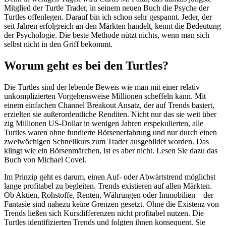
Mitglied der Turtle Trader, in seinem neuen Buch die Psyche der
Turtles offenlegen. Darauf bin ich schon sehr gespannt. Jeder, der
seit Jahren erfolgreich an den Märkten handelt, kennt die Bedeutung
der Psychologie. Die beste Methode nützt nichts, wenn man sich
selbst nicht in den Griff bekommt.
Worum geht es bei den Turtles?
Die Turtles sind der lebende Beweis wie man mit einer relativ
unkomplizierten Vorgehensweise Millionen scheffeln kann. Mit
einem einfachen Channel Breakout Ansatz, der auf Trends basiert,
erzielten sie außerordentliche Renditen. Nicht nur das sie weit über
zig Millionen US-Dollar in wenigen Jahren erspekulierten, alle
Turtles waren ohne fundierte Börsenerfahrung und nur durch einen
zweiwöchigen Schnellkurs zum Trader ausgebildet worden. Das
klingt wie ein Börsenmärchen, ist es aber nicht. Lesen Sie dazu das
Buch von Michael Covel.
Im Prinzip geht es darum, einen Auf- oder Abwärtstrend möglichst
lange profitabel zu begleiten. Trends existieren auf allen Märkten.
Ob Aktien, Rohstoffe, Renten, Währungen oder Immobilien – der
Fantasie sind nahezu keine Grenzen gesetzt. Ohne die Existenz von
Trends ließen sich Kursdifferenzen nicht profitabel nutzen. Die
Turtles identifizierten Trends und folgten ihnen konsequent. Sie