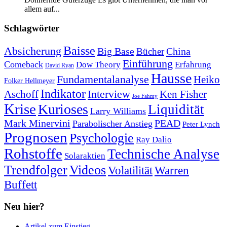
allem auf...
Schlagwörter
Baisse
Absicherung
Big Base
China
Bücher
Einführung
Comeback
Dow Theory
Erfahrung
David Ryan
Hausse
Fundamentalanalyse
Heiko
Folker Hellmeyer
Indikator
Interview
Ken Fisher
Aschoff
Joe Fahmy
Krise
Kurioses
Liquidität
Larry Williams
Mark Minervini
PEAD
Parabolischer Anstieg
Peter Lynch
Prognosen
Psychologie
Ray Dalio
Rohstoffe
Technische Analyse
Solaraktien
Trendfolger
Videos
Volatilität
Warren
Buffett
Neu hier?
Artikel zum Einstieg