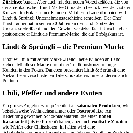
Zürichsee
bauen. Aber auch mit den neuen Vorzeigeläden, die von
der amerikanischen Lindt-Marke Ghirardelli bestückt werden, ist der
Konzern im Fokus seiner Kunden. Mit diesen Ladenformaten will
Lindt & Sprüngli Unternehmensgeschichte schreiben. Der Chef
Ernst Tanner hat in seinen 20 Jahren an der Lindt-Spitze den
Umsatz verdreifacht und den Gewinn versiebenfacht. Unschlagbar
positionierte er Lindt als Premium-Marke, die auf Erfolgskurs ist.
Lindt & Sprüngli – die Premium Marke
Lindt will nun mit seiner Marke „Hello“ neue Kunden an Land
ziehen. Mit dieser Marke nimmt der Traditionskonzern junge
Kunden in den Fokus. Daneben präsentiert Lindt & Sprüngli eine
Vielzahl von verschiedenen Tafelschokoladen, unter anderem auch
Pralinen.
Chili, Pfeffer und andere Exoten
Ein großes Angebot wird präsentiert an
saisonalen Produkten
, wie
beispielsweise Weihnachtsmänner oder Osterprodukte. An
Bedeutung gewinnen Schokoladentafeln, die einen
hohen
Kakaoanteil
(bis 60 Prozent) haben, aber auch
exotische Zutaten
wie Pfeffer oder Chilischoten. In Italien wird eine
Schokoladencreme als Brotaufstrich angeboten. Sämtliche Produkte