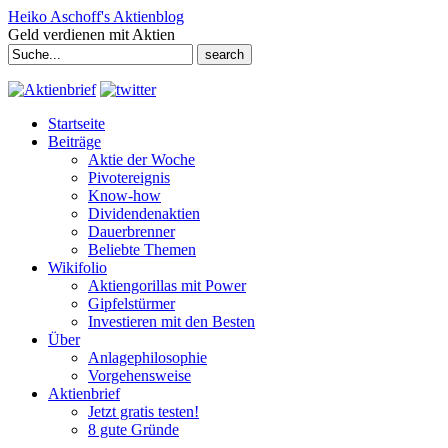
Heiko Aschoff's Aktienblog
Geld verdienen mit Aktien
Search
for:
Startseite
Beiträge
Aktie der Woche
Pivotereignis
Know-how
Dividendenaktien
Dauerbrenner
Beliebte Themen
Wikifolio
Aktiengorillas mit Power
Gipfelstürmer
Investieren mit den Besten
Über
Anlagephilosophie
Vorgehensweise
Aktienbrief
Jetzt gratis testen!
8 gute Gründe