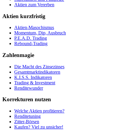
Aktien zum Vererben
Aktien kurzfristig
Aktien-Masochismus
Momentum, Dip, Ausbruch
P.E.A.D. Trading
Rebound-Trading
Zahlenmagie
Die Macht des Zinsezinses
Gesamtmarktindikatoren
K.I.S.S. Indikatoren
Trading & Investment
Renditewunder
Korrekturen nutzen
Welche Aktien profitieren?
Renditetuning
Zitter-Börsen
Kaufen? Viel zu unsicher!