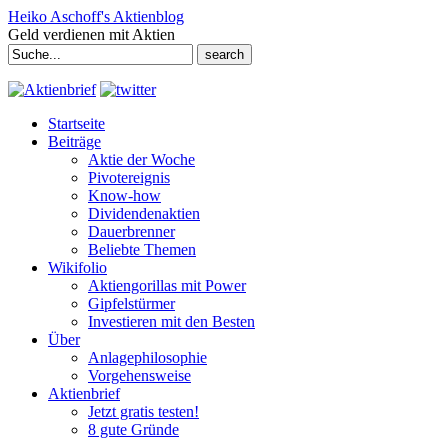
Heiko Aschoff's Aktienblog
Geld verdienen mit Aktien
Search
for:
Startseite
Beiträge
Aktie der Woche
Pivotereignis
Know-how
Dividendenaktien
Dauerbrenner
Beliebte Themen
Wikifolio
Aktiengorillas mit Power
Gipfelstürmer
Investieren mit den Besten
Über
Anlagephilosophie
Vorgehensweise
Aktienbrief
Jetzt gratis testen!
8 gute Gründe