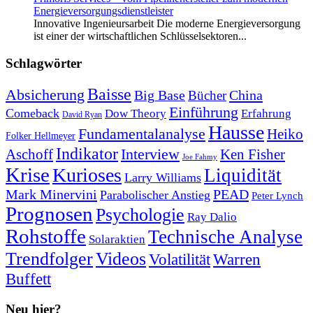
Energieversorgungsdienstleister
Innovative Ingenieursarbeit Die moderne Energieversorgung
ist einer der wirtschaftlichen Schlüsselsektoren...
Schlagwörter
Baisse
Absicherung
Big Base
China
Bücher
Einführung
Comeback
Dow Theory
Erfahrung
David Ryan
Hausse
Fundamentalanalyse
Heiko
Folker Hellmeyer
Indikator
Interview
Ken Fisher
Aschoff
Joe Fahmy
Krise
Kurioses
Liquidität
Larry Williams
Mark Minervini
PEAD
Parabolischer Anstieg
Peter Lynch
Prognosen
Psychologie
Ray Dalio
Rohstoffe
Technische Analyse
Solaraktien
Trendfolger
Videos
Volatilität
Warren
Buffett
Neu hier?