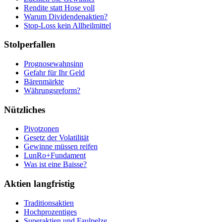
Rendite statt Hose voll
Warum Dividendenaktien?
Stop-Loss kein Allheilmittel
Stolperfallen
Prognosewahnsinn
Gefahr für Ihr Geld
Bärenmärkte
Währungsreform?
Nützliches
Pivotzonen
Gesetz der Volatilität
Gewinne müssen reifen
LunRo+Fundament
Was ist eine Baisse?
Aktien langfristig
Traditionsaktien
Hochprozentiges
Superaktien und Faulpelze