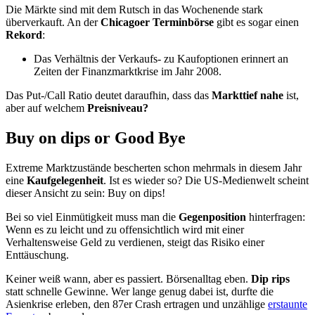
Die Märkte sind mit dem Rutsch in das Wochenende stark
überverkauft. An der
Chicagoer Terminbörse
gibt es sogar einen
Rekord
:
Das Verhältnis der Verkaufs- zu Kaufoptionen erinnert an
Zeiten der Finanzmarktkrise im Jahr 2008.
Das Put-/Call Ratio deutet daraufhin, dass das
Markttief nahe
ist,
aber auf welchem
Preisniveau?
Buy on dips or Good Bye
Extreme Marktzustände bescherten schon mehrmals in diesem Jahr
eine
Kaufgelegenheit
. Ist es wieder so? Die US-Medienwelt scheint
dieser Ansicht zu sein: Buy on dips!
Bei so viel Einmütigkeit muss man die
Gegenposition
hinterfragen:
Wenn es zu leicht und zu offensichtlich wird mit einer
Verhaltensweise Geld zu verdienen, steigt das Risiko einer
Enttäuschung.
Keiner weiß wann, aber es passiert. Börsenalltag eben.
Dip rips
statt schnelle Gewinne. Wer lange genug dabei ist, durfte die
Asienkrise erleben, den 87er Crash ertragen und unzählige
erstaunte