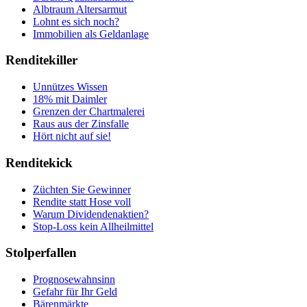
Albtraum Altersarmut
Lohnt es sich noch?
Immobilien als Geldanlage
Renditekiller
Unnützes Wissen
18% mit Daimler
Grenzen der Chartmalerei
Raus aus der Zinsfalle
Hört nicht auf sie!
Renditekick
Züchten Sie Gewinner
Rendite statt Hose voll
Warum Dividendenaktien?
Stop-Loss kein Allheilmittel
Stolperfallen
Prognosewahnsinn
Gefahr für Ihr Geld
Bärenmärkte