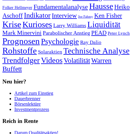
Hausse
Fundamentalanalyse
Heiko
Folker Hellmeyer
Indikator
Interview
Ken Fisher
Aschoff
Joe Fahmy
Krise
Kurioses
Liquidität
Larry Williams
Mark Minervini
PEAD
Parabolischer Anstieg
Peter Lynch
Prognosen
Psychologie
Ray Dalio
Rohstoffe
Technische Analyse
Solaraktien
Trendfolger
Videos
Volatilität
Warren
Buffett
Neu hier?
Artikel zum Einstieg
Dauerbrenner
Börsenlektüre
Investmentprozess
Reich in Rente
Darum Qualitätsaktien!