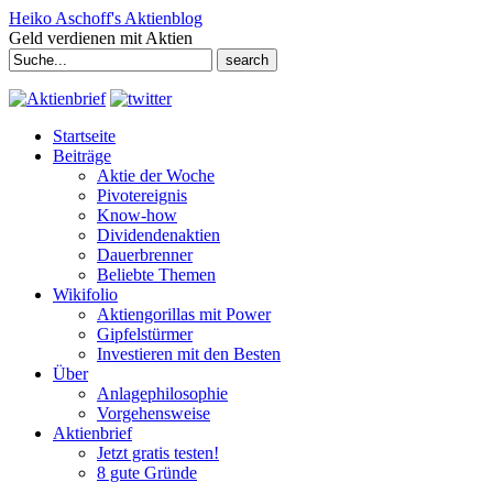
Heiko Aschoff's Aktienblog
Geld verdienen mit Aktien
Search
for:
Startseite
Beiträge
Aktie der Woche
Pivotereignis
Know-how
Dividendenaktien
Dauerbrenner
Beliebte Themen
Wikifolio
Aktiengorillas mit Power
Gipfelstürmer
Investieren mit den Besten
Über
Anlagephilosophie
Vorgehensweise
Aktienbrief
Jetzt gratis testen!
8 gute Gründe