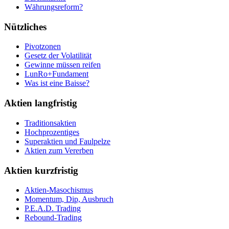
Währungsreform?
Nützliches
Pivotzonen
Gesetz der Volatilität
Gewinne müssen reifen
LunRo+Fundament
Was ist eine Baisse?
Aktien langfristig
Traditionsaktien
Hochprozentiges
Superaktien und Faulpelze
Aktien zum Vererben
Aktien kurzfristig
Aktien-Masochismus
Momentum, Dip, Ausbruch
P.E.A.D. Trading
Rebound-Trading