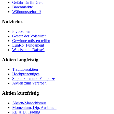
Gefahr für Ihr Geld
Bärenmärkte
Währungsreform?
Nützliches
Pivotzonen
Gesetz der Volatilität
Gewinne müssen reifen
LunRo+Fundament
Was ist eine Baisse?
Aktien langfristig
Traditionsaktien
Hochprozentiges
Superaktien und Faulpelze
Aktien zum Vererben
Aktien kurzfristig
Aktien-Masochismus
Momentum, Dip, Ausbruch
P.E.A.D. Trading