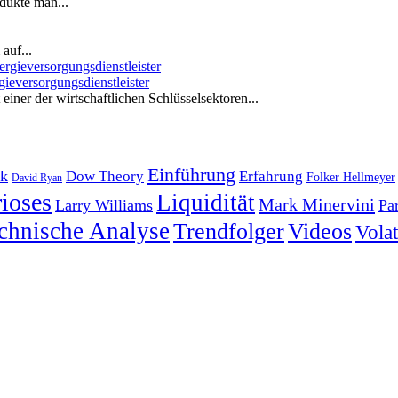
dukte man...
auf...
ieversorgungsdienstleister
iner der wirtschaftlichen Schlüsselsektoren...
Einführung
k
Dow Theory
Erfahrung
Folker Hellmeyer
David Ryan
ioses
Liquidität
Mark Minervini
Larry Williams
Pa
chnische Analyse
Trendfolger
Videos
Volati