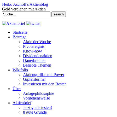
Heiko Aschoff's Aktienblog
Geld verdienen mit Aktien
Search
for:
Startseite
Beiträge
Aktie der Woche
Pivotereignis
Know-how
Dividendenaktien
Dauerbrenner
Beliebte Themen
Wikifolio
Aktiengorillas mit Power
Gipfelstürmer
Investieren mit den Besten
Über
Anlagephilosophie
Vorgehensweise
Aktienbrief
Jetzt gratis testen!
8 gute Gründe