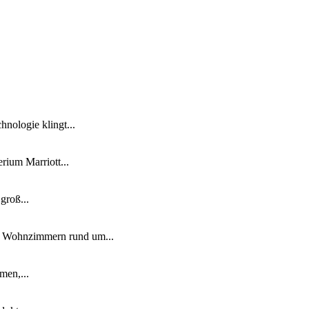
nologie klingt...
ium Marriott...
groß...
n Wohnzimmern rund um...
men,...