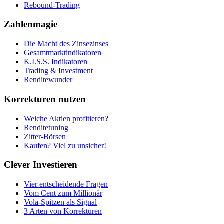
Rebound-Trading
Zahlenmagie
Die Macht des Zinsezinses
Gesamtmarktindikatoren
K.I.S.S. Indikatoren
Trading & Investment
Renditewunder
Korrekturen nutzen
Welche Aktien profitieren?
Renditetuning
Zitter-Börsen
Kaufen? Viel zu unsicher!
Clever Investieren
Vier entscheidende Fragen
Vom Cent zum Millionär
Vola-Spitzen als Signal
3 Arten von Korrekturen