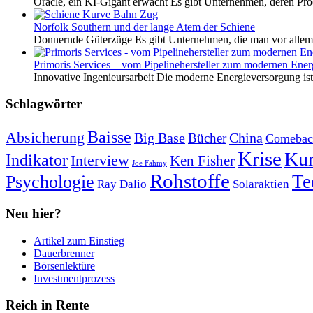
Oracle, ein KI-Gigant erwacht Es gibt Unternehmen, deren Pro
Norfolk Southern und der lange Atem der Schiene
Donnernde Güterzüge Es gibt Unternehmen, die man vor allem 
Primoris Services – vom Pipelinehersteller zum modernen Energ
Innovative Ingenieursarbeit Die moderne Energieversorgung ist e
Schlagwörter
Baisse
Absicherung
Big Base
China
Bücher
Comebac
Krise
Kur
Indikator
Interview
Ken Fisher
Joe Fahmy
Rohstoffe
Psychologie
Te
Ray Dalio
Solaraktien
Neu hier?
Artikel zum Einstieg
Dauerbrenner
Börsenlektüre
Investmentprozess
Reich in Rente