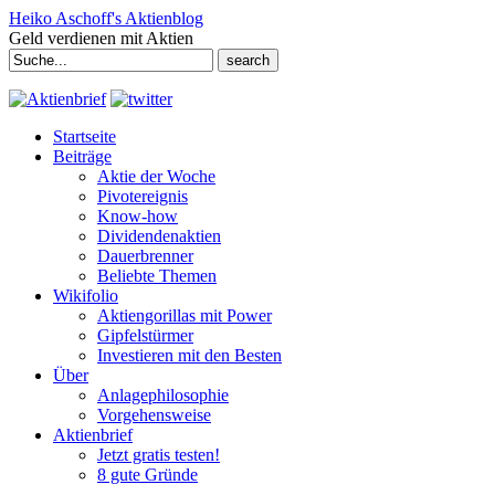
Heiko Aschoff's Aktienblog
Geld verdienen mit Aktien
Search
for:
Startseite
Beiträge
Aktie der Woche
Pivotereignis
Know-how
Dividendenaktien
Dauerbrenner
Beliebte Themen
Wikifolio
Aktiengorillas mit Power
Gipfelstürmer
Investieren mit den Besten
Über
Anlagephilosophie
Vorgehensweise
Aktienbrief
Jetzt gratis testen!
8 gute Gründe