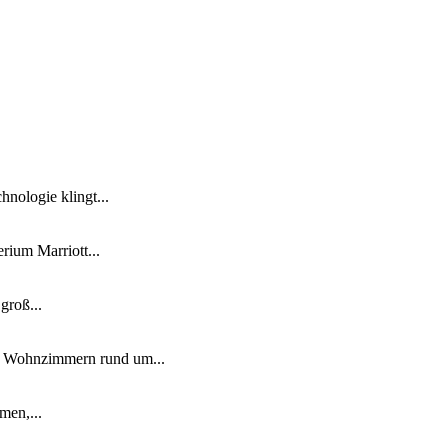
nologie klingt...
ium Marriott...
groß...
n Wohnzimmern rund um...
men,...