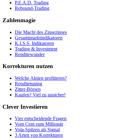
P.E.A.D. Trading
Rebound-Trading
Zahlenmagie
Die Macht des Zinsezinses
Gesamtmarktindikatoren
K.I.S.S. Indikatoren
Trading & Investment
Renditewunder
Korrekturen nutzen
Welche Aktien profitieren?
Renditetuning
Zitter-Börsen
Kaufen? Viel zu unsicher!
Clever Investieren
Vier entscheidende Fragen
Vom Cent zum Millionär
Vola-Spitzen als Signal
3 Arten von Korrekturen