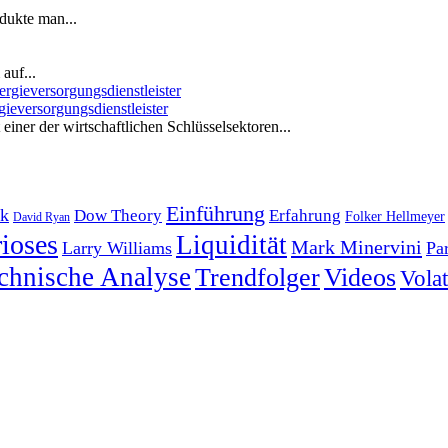
dukte man...
auf...
ieversorgungsdienstleister
iner der wirtschaftlichen Schlüsselsektoren...
Einführung
k
Dow Theory
Erfahrung
Folker Hellmeyer
David Ryan
ioses
Liquidität
Mark Minervini
Larry Williams
Pa
chnische Analyse
Trendfolger
Videos
Volati