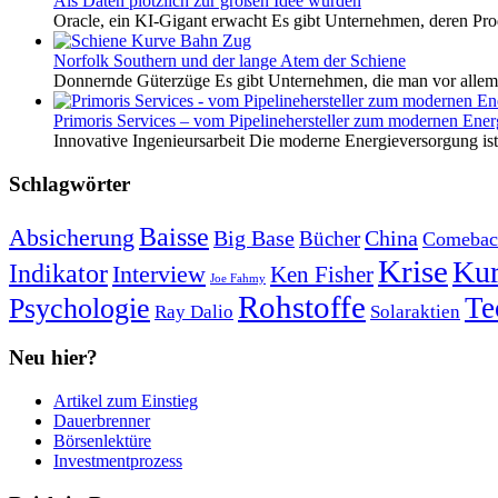
Als Daten plötzlich zur großen Idee wurden
Oracle, ein KI-Gigant erwacht Es gibt Unternehmen, deren Pro
Norfolk Southern und der lange Atem der Schiene
Donnernde Güterzüge Es gibt Unternehmen, die man vor allem 
Primoris Services – vom Pipelinehersteller zum modernen Energ
Innovative Ingenieursarbeit Die moderne Energieversorgung ist e
Schlagwörter
Baisse
Absicherung
Big Base
China
Bücher
Comebac
Krise
Kur
Indikator
Interview
Ken Fisher
Joe Fahmy
Rohstoffe
Psychologie
Te
Ray Dalio
Solaraktien
Neu hier?
Artikel zum Einstieg
Dauerbrenner
Börsenlektüre
Investmentprozess