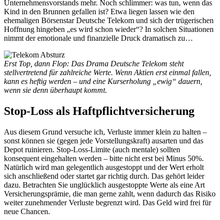
Unternehmensvorstands mehr. Noch schlimmer: was tun, wenn das
Kind in den Brunnen gefallen ist? Etwa liegen lassen wie den
ehemaligen Börsenstar Deutsche Telekom und sich der trügerischen
Hoffnung hingeben „es wird schon wieder“? In solchen Situationen
nimmt der emotionale und finanzielle Druck dramatisch zu…
Erst Top, dann Flop: Das Drama Deutsche Telekom steht
stellvertretend für zahlreiche Werte. Wenn Aktien erst einmal fallen,
kann es heftig werden – und eine Kurserholung „ewig“ dauern,
wenn sie denn überhaupt kommt.
Stop-Loss als Haftpflichtversicherung
Aus diesem Grund versuche ich, Verluste immer klein zu halten –
sonst können sie (gegen jede Vorstellungskraft) ausarten und das
Depot ruinieren. Stop-Loss-Limite (auch mentale) sollten
konsequent eingehalten werden – bitte nicht erst bei Minus 50%.
Natürlich wird man gelegentlich ausgestoppt und der Wert erholt
sich anschließend oder startet gar richtig durch. Das gehört leider
dazu. Betrachten Sie unglücklich ausgestoppte Werte als eine Art
Versicherungsprämie, die man gerne zahlt, wenn dadurch das Risiko
weiter zunehmender Verluste begrenzt wird. Das Geld wird frei für
neue Chancen.