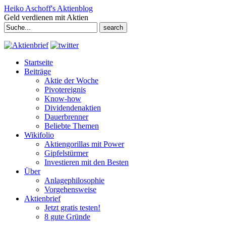
Heiko Aschoff's Aktienblog
Geld verdienen mit Aktien
Search
for:
Startseite
Beiträge
Aktie der Woche
Pivotereignis
Know-how
Dividendenaktien
Dauerbrenner
Beliebte Themen
Wikifolio
Aktiengorillas mit Power
Gipfelstürmer
Investieren mit den Besten
Über
Anlagephilosophie
Vorgehensweise
Aktienbrief
Jetzt gratis testen!
8 gute Gründe