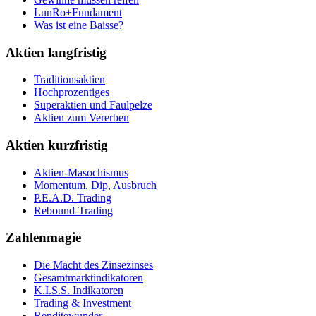
LunRo+Fundament
Was ist eine Baisse?
Aktien langfristig
Traditionsaktien
Hochprozentiges
Superaktien und Faulpelze
Aktien zum Vererben
Aktien kurzfristig
Aktien-Masochismus
Momentum, Dip, Ausbruch
P.E.A.D. Trading
Rebound-Trading
Zahlenmagie
Die Macht des Zinsezinses
Gesamtmarktindikatoren
K.I.S.S. Indikatoren
Trading & Investment
Renditewunder