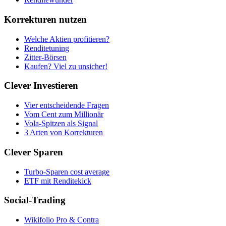
Korrekturen nutzen
Welche Aktien profitieren?
Renditetuning
Zitter-Börsen
Kaufen? Viel zu unsicher!
Clever Investieren
Vier entscheidende Fragen
Vom Cent zum Millionär
Vola-Spitzen als Signal
3 Arten von Korrekturen
Clever Sparen
Turbo-Sparen cost average
ETF mit Renditekick
Social-Trading
Wikifolio Pro & Contra