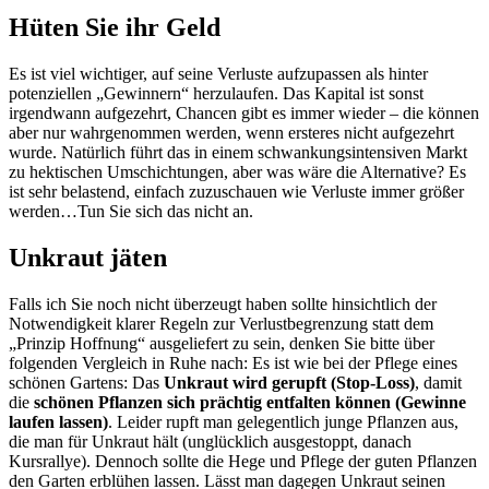
Hüten Sie ihr Geld
Es ist viel wichtiger, auf seine Verluste aufzupassen als hinter
potenziellen „Gewinnern“ herzulaufen. Das Kapital ist sonst
irgendwann aufgezehrt, Chancen gibt es immer wieder – die können
aber nur wahrgenommen werden, wenn ersteres nicht aufgezehrt
wurde. Natürlich führt das in einem schwankungsintensiven Markt
zu hektischen Umschichtungen, aber was wäre die Alternative? Es
ist sehr belastend, einfach zuzuschauen wie Verluste immer größer
werden…Tun Sie sich das nicht an.
Unkraut jäten
Falls ich Sie noch nicht überzeugt haben sollte hinsichtlich der
Notwendigkeit klarer Regeln zur Verlustbegrenzung statt dem
„Prinzip Hoffnung“ ausgeliefert zu sein, denken Sie bitte über
folgenden Vergleich in Ruhe nach: Es ist wie bei der Pflege eines
schönen Gartens: Das
Unkraut wird gerupft (Stop-Loss)
, damit
die
schönen Pflanzen sich prächtig entfalten können (Gewinne
laufen lassen)
. Leider rupft man gelegentlich junge Pflanzen aus,
die man für Unkraut hält (unglücklich ausgestoppt, danach
Kursrallye). Dennoch sollte die Hege und Pflege der guten Pflanzen
den Garten erblühen lassen. Lässt man dagegen Unkraut seinen