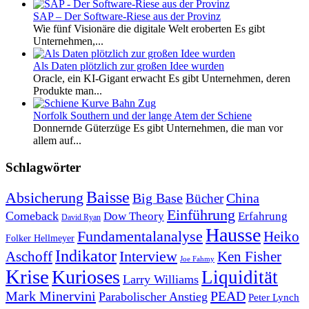
SAP – Der Software-Riese aus der Provinz
Wie fünf Visionäre die digitale Welt eroberten Es gibt
Unternehmen,...
Als Daten plötzlich zur großen Idee wurden
Oracle, ein KI-Gigant erwacht Es gibt Unternehmen, deren
Produkte man...
Norfolk Southern und der lange Atem der Schiene
Donnernde Güterzüge Es gibt Unternehmen, die man vor
allem auf...
Schlagwörter
Baisse
Absicherung
Big Base
China
Bücher
Einführung
Comeback
Dow Theory
Erfahrung
David Ryan
Hausse
Fundamentalanalyse
Heiko
Folker Hellmeyer
Indikator
Interview
Ken Fisher
Aschoff
Joe Fahmy
Krise
Kurioses
Liquidität
Larry Williams
Mark Minervini
PEAD
Parabolischer Anstieg
Peter Lynch