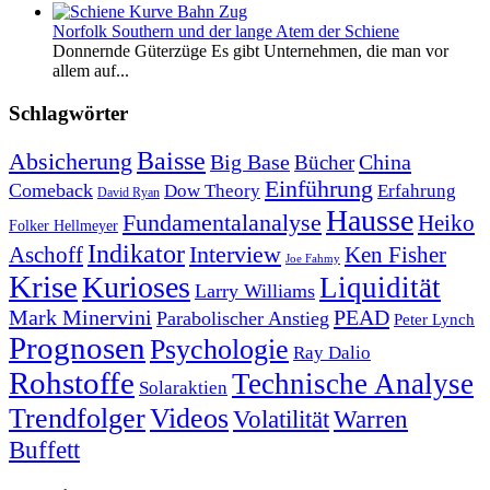
Norfolk Southern und der lange Atem der Schiene
Donnernde Güterzüge Es gibt Unternehmen, die man vor
allem auf...
Schlagwörter
Baisse
Absicherung
Big Base
China
Bücher
Einführung
Comeback
Dow Theory
Erfahrung
David Ryan
Hausse
Fundamentalanalyse
Heiko
Folker Hellmeyer
Indikator
Interview
Ken Fisher
Aschoff
Joe Fahmy
Krise
Kurioses
Liquidität
Larry Williams
Mark Minervini
PEAD
Parabolischer Anstieg
Peter Lynch
Prognosen
Psychologie
Ray Dalio
Rohstoffe
Technische Analyse
Solaraktien
Trendfolger
Videos
Volatilität
Warren
Buffett