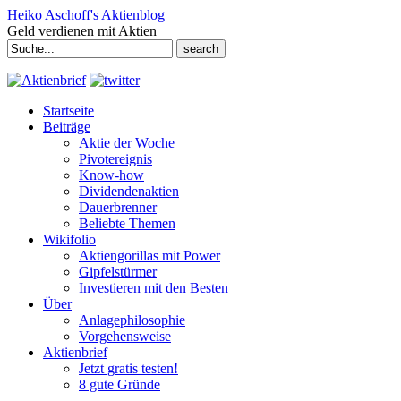
Heiko Aschoff's Aktienblog
Geld verdienen mit Aktien
Search
for:
Startseite
Beiträge
Aktie der Woche
Pivotereignis
Know-how
Dividendenaktien
Dauerbrenner
Beliebte Themen
Wikifolio
Aktiengorillas mit Power
Gipfelstürmer
Investieren mit den Besten
Über
Anlagephilosophie
Vorgehensweise
Aktienbrief
Jetzt gratis testen!
8 gute Gründe