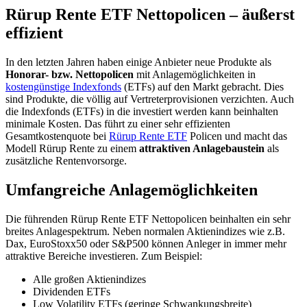
Rürup Rente ETF Nettopolicen – äußerst
effizient
In den letzten Jahren haben einige Anbieter neue Produkte als
Honorar- bzw. Nettopolicen
mit Anlagemöglichkeiten in
kostengünstige Indexfonds
(ETFs) auf den Markt gebracht. Dies
sind Produkte, die völlig auf Vertreterprovisionen verzichten. Auch
die Indexfonds (ETFs) in die investiert werden kann beinhalten
minimale Kosten. Das führt zu einer sehr effizienten
Gesamtkostenquote bei
Rürup Rente ETF
Policen und macht das
Modell Rürup Rente zu einem
attraktiven Anlagebaustein
als
zusätzliche Rentenvorsorge.
Umfangreiche Anlagemöglichkeiten
Die führenden Rürup Rente ETF Nettopolicen beinhalten ein sehr
breites Anlagespektrum. Neben normalen Aktienindizes wie z.B.
Dax, EuroStoxx50 oder S&P500 können Anleger in immer mehr
attraktive Bereiche investieren. Zum Beispiel:
Alle großen Aktienindizes
Dividenden ETFs
Low Volatility ETFs (geringe Schwankungsbreite)