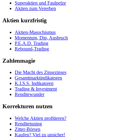
Superaktien und Faulpelze
Aktien zum Vererben
Aktien kurzfristig
Aktien-Masochismus
Momentum, Dip, Ausbruch
P.E.A.D. Trading
Rebound-Trading
Zahlenmagie
Die Macht des Zinsezinses
Gesamtmarktindikatoren
K.I.S.S. Indikatoren
Trading & Investment
Renditewunder
Korrekturen nutzen
Welche Aktien profitieren?
Renditetuning
Zitter-Börsen
Kaufen? Viel zu unsicher!