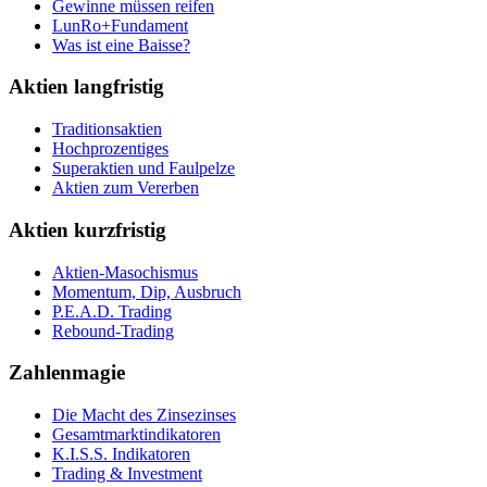
Gewinne müssen reifen
LunRo+Fundament
Was ist eine Baisse?
Aktien langfristig
Traditionsaktien
Hochprozentiges
Superaktien und Faulpelze
Aktien zum Vererben
Aktien kurzfristig
Aktien-Masochismus
Momentum, Dip, Ausbruch
P.E.A.D. Trading
Rebound-Trading
Zahlenmagie
Die Macht des Zinsezinses
Gesamtmarktindikatoren
K.I.S.S. Indikatoren
Trading & Investment