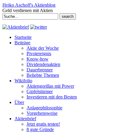
Heiko Aschoff's Aktienblog
Geld verdienen mit Aktien
Search
for:
Startseite
Beiträge
Aktie der Woche
Pivotereignis
Know-how
Dividendenaktien
Dauerbrenner
Beliebte Themen
Wikifolio
Aktiengorillas mit Power
Gipfelstürmer
Investieren mit den Besten
Über
Anlagephilosophie
Vorgehensweise
Aktienbrief
Jetzt gratis testen!
8 gute Gründe