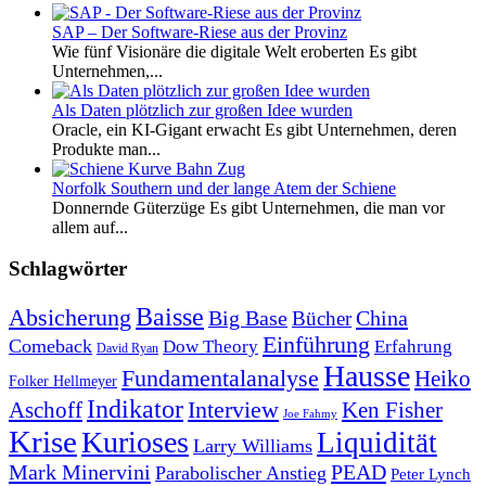
SAP – Der Software-Riese aus der Provinz
Wie fünf Visionäre die digitale Welt eroberten Es gibt
Unternehmen,...
Als Daten plötzlich zur großen Idee wurden
Oracle, ein KI-Gigant erwacht Es gibt Unternehmen, deren
Produkte man...
Norfolk Southern und der lange Atem der Schiene
Donnernde Güterzüge Es gibt Unternehmen, die man vor
allem auf...
Schlagwörter
Baisse
Absicherung
Big Base
China
Bücher
Einführung
Comeback
Dow Theory
Erfahrung
David Ryan
Hausse
Fundamentalanalyse
Heiko
Folker Hellmeyer
Indikator
Interview
Ken Fisher
Aschoff
Joe Fahmy
Krise
Kurioses
Liquidität
Larry Williams
Mark Minervini
PEAD
Parabolischer Anstieg
Peter Lynch