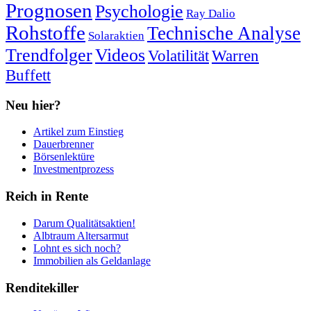
Prognosen
Psychologie
Ray Dalio
Rohstoffe
Technische Analyse
Solaraktien
Trendfolger
Videos
Volatilität
Warren
Buffett
Neu hier?
Artikel zum Einstieg
Dauerbrenner
Börsenlektüre
Investmentprozess
Reich in Rente
Darum Qualitätsaktien!
Albtraum Altersarmut
Lohnt es sich noch?
Immobilien als Geldanlage
Renditekiller