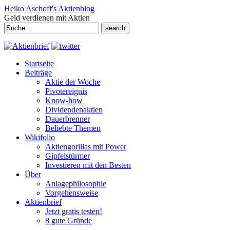
Heiko Aschoff's Aktienblog
Geld verdienen mit Aktien
Search
for:
Startseite
Beiträge
Aktie der Woche
Pivotereignis
Know-how
Dividendenaktien
Dauerbrenner
Beliebte Themen
Wikifolio
Aktiengorillas mit Power
Gipfelstürmer
Investieren mit den Besten
Über
Anlagephilosophie
Vorgehensweise
Aktienbrief
Jetzt gratis testen!
8 gute Gründe