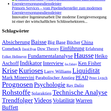
Primoris Services – vom Pipelinehersteller zum modernen
Energieversorgungsdienstleister
Innovative Ingenieursarbeit Die moderne Energieversorgung
ist einer der wirtschaftlichen Schlüsselsektoren...
Schlagwörter
Baisse
Absicherung
Big Base
China
Bücher
Einführung
Comeback
Dow Theory
Erfahrung
David Ryan
Hausse
Fundamentalanalyse
Heiko
Folker Hellmeyer
Indikator
Interview
Ken Fisher
Aschoff
Joe Fahmy
Krise
Kurioses
Liquidität
Larry Williams
Mark Minervini
PEAD
Parabolischer Anstieg
Peter Lynch
Prognosen
Psychologie
Ray Dalio
Rohstoffe
Technische Analyse
Solaraktien
Trendfolger
Videos
Volatilität
Warren
Buffett