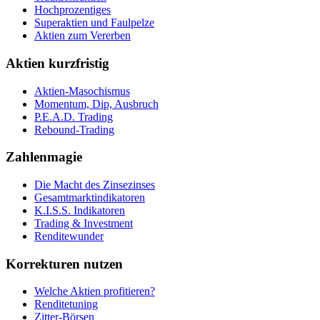
Hochprozentiges
Superaktien und Faulpelze
Aktien zum Vererben
Aktien kurzfristig
Aktien-Masochismus
Momentum, Dip, Ausbruch
P.E.A.D. Trading
Rebound-Trading
Zahlenmagie
Die Macht des Zinsezinses
Gesamtmarktindikatoren
K.I.S.S. Indikatoren
Trading & Investment
Renditewunder
Korrekturen nutzen
Welche Aktien profitieren?
Renditetuning
Zitter-Börsen