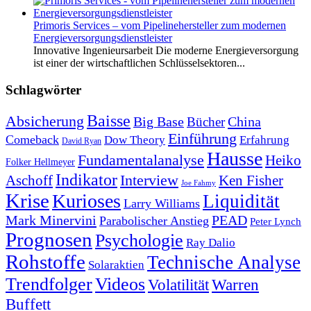
Primoris Services – vom Pipelinehersteller zum modernen
Energieversorgungsdienstleister
Innovative Ingenieursarbeit Die moderne Energieversorgung
ist einer der wirtschaftlichen Schlüsselsektoren...
Schlagwörter
Baisse
Absicherung
Big Base
China
Bücher
Einführung
Comeback
Dow Theory
Erfahrung
David Ryan
Hausse
Fundamentalanalyse
Heiko
Folker Hellmeyer
Indikator
Interview
Ken Fisher
Aschoff
Joe Fahmy
Krise
Kurioses
Liquidität
Larry Williams
Mark Minervini
PEAD
Parabolischer Anstieg
Peter Lynch
Prognosen
Psychologie
Ray Dalio
Rohstoffe
Technische Analyse
Solaraktien
Trendfolger
Videos
Volatilität
Warren
Buffett