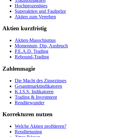
Traditionsaktien
Hochprozentiges
Superaktien und Faulpelze
Aktien zum Vererben
Aktien kurzfristig
Aktien-Masochismus
Momentum, Dip, Ausbruch
P.E.A.D. Trading
Rebound-Trading
Zahlenmagie
Die Macht des Zinsezinses
Gesamtmarktindikatoren
K.I.S.S. Indikatoren
Trading & Investment
Renditewunder
Korrekturen nutzen
Welche Aktien profitieren?
Renditetuning