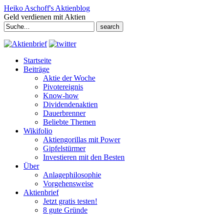
Heiko Aschoff's Aktienblog
Geld verdienen mit Aktien
Search
for:
Startseite
Beiträge
Aktie der Woche
Pivotereignis
Know-how
Dividendenaktien
Dauerbrenner
Beliebte Themen
Wikifolio
Aktiengorillas mit Power
Gipfelstürmer
Investieren mit den Besten
Über
Anlagephilosophie
Vorgehensweise
Aktienbrief
Jetzt gratis testen!
8 gute Gründe