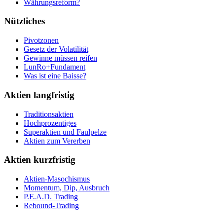
Währungsreform?
Nützliches
Pivotzonen
Gesetz der Volatilität
Gewinne müssen reifen
LunRo+Fundament
Was ist eine Baisse?
Aktien langfristig
Traditionsaktien
Hochprozentiges
Superaktien und Faulpelze
Aktien zum Vererben
Aktien kurzfristig
Aktien-Masochismus
Momentum, Dip, Ausbruch
P.E.A.D. Trading
Rebound-Trading