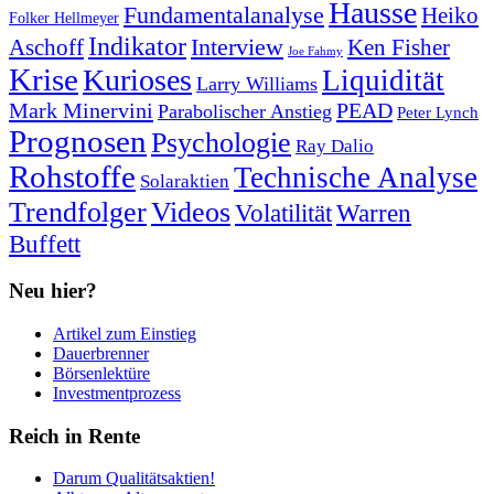
Hausse
Fundamentalanalyse
Heiko
Folker Hellmeyer
Indikator
Interview
Ken Fisher
Aschoff
Joe Fahmy
Krise
Kurioses
Liquidität
Larry Williams
Mark Minervini
PEAD
Parabolischer Anstieg
Peter Lynch
Prognosen
Psychologie
Ray Dalio
Rohstoffe
Technische Analyse
Solaraktien
Trendfolger
Videos
Volatilität
Warren
Buffett
Neu hier?
Artikel zum Einstieg
Dauerbrenner
Börsenlektüre
Investmentprozess
Reich in Rente
Darum Qualitätsaktien!