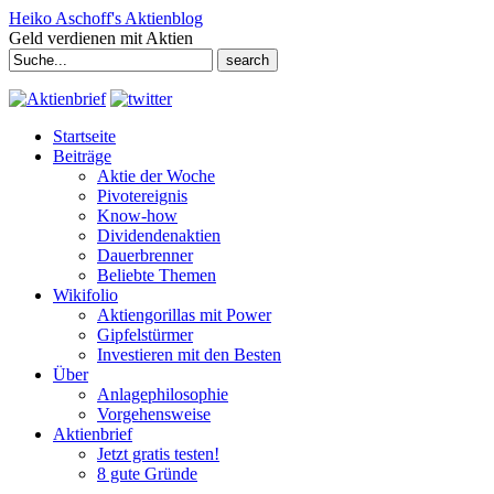
Heiko Aschoff's Aktienblog
Geld verdienen mit Aktien
Search
for:
Startseite
Beiträge
Aktie der Woche
Pivotereignis
Know-how
Dividendenaktien
Dauerbrenner
Beliebte Themen
Wikifolio
Aktiengorillas mit Power
Gipfelstürmer
Investieren mit den Besten
Über
Anlagephilosophie
Vorgehensweise
Aktienbrief
Jetzt gratis testen!
8 gute Gründe