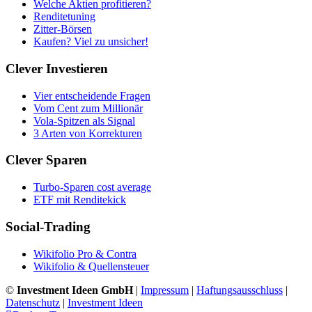
Welche Aktien profitieren?
Renditetuning
Zitter-Börsen
Kaufen? Viel zu unsicher!
Clever Investieren
Vier entscheidende Fragen
Vom Cent zum Millionär
Vola-Spitzen als Signal
3 Arten von Korrekturen
Clever Sparen
Turbo-Sparen cost average
ETF mit Renditekick
Social-Trading
Wikifolio Pro & Contra
Wikifolio & Quellensteuer
©
Investment Ideen GmbH
|
Impressum
|
Haftungsausschluss
|
Datenschutz
|
Investment Ideen