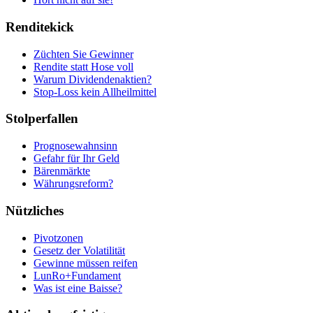
Renditekick
Züchten Sie Gewinner
Rendite statt Hose voll
Warum Dividendenaktien?
Stop-Loss kein Allheilmittel
Stolperfallen
Prognosewahnsinn
Gefahr für Ihr Geld
Bärenmärkte
Währungsreform?
Nützliches
Pivotzonen
Gesetz der Volatilität
Gewinne müssen reifen
LunRo+Fundament
Was ist eine Baisse?