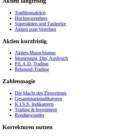
Aktien langfristig
Traditionsaktien
Hochprozentiges
Superaktien und Faulpelze
Aktien zum Vererben
Aktien kurzfristig
Aktien-Masochismus
Momentum, Dip, Ausbruch
P.E.A.D. Trading
Rebound-Trading
Zahlenmagie
Die Macht des Zinsezinses
Gesamtmarktindikatoren
K.I.S.S. Indikatoren
Trading & Investment
Renditewunder
Korrekturen nutzen