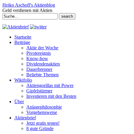
Heiko Aschoff's Aktienblog
Geld verdienen mit Aktien
Search
for:
Startseite
Beiträge
Aktie der Woche
Pivotereignis
Know-how
Dividendenaktien
Dauerbrenner
Beliebte Themen
Wikifolio
Aktiengorillas mit Power
Gipfelstürmer
Investieren mit den Besten
Über
Anlagephilosophie
Vorgehensweise
Aktienbrief
Jetzt gratis testen!
8 gute Gründe