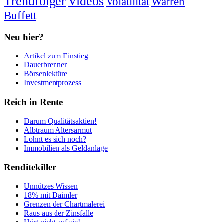
Trendfolger
Videos
Volatilität
Warren
Buffett
Neu hier?
Artikel zum Einstieg
Dauerbrenner
Börsenlektüre
Investmentprozess
Reich in Rente
Darum Qualitätsaktien!
Albtraum Altersarmut
Lohnt es sich noch?
Immobilien als Geldanlage
Renditekiller
Unnützes Wissen
18% mit Daimler
Grenzen der Chartmalerei
Raus aus der Zinsfalle
Hört nicht auf sie!