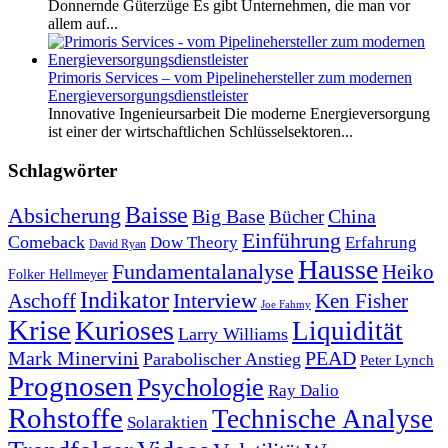
Donnernde Güterzüge Es gibt Unternehmen, die man vor
allem auf...
Primoris Services – vom Pipelinehersteller zum modernen
Energieversorgungsdienstleister
Innovative Ingenieursarbeit Die moderne Energieversorgung
ist einer der wirtschaftlichen Schlüsselsektoren...
Schlagwörter
Baisse
Absicherung
Big Base
China
Bücher
Einführung
Comeback
Dow Theory
Erfahrung
David Ryan
Hausse
Fundamentalanalyse
Heiko
Folker Hellmeyer
Indikator
Interview
Ken Fisher
Aschoff
Joe Fahmy
Krise
Kurioses
Liquidität
Larry Williams
Mark Minervini
PEAD
Parabolischer Anstieg
Peter Lynch
Prognosen
Psychologie
Ray Dalio
Rohstoffe
Technische Analyse
Solaraktien