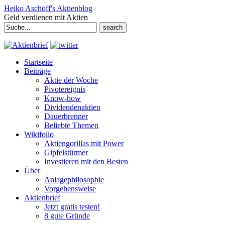
Heiko Aschoff's Aktienblog
Geld verdienen mit Aktien
Search
for:
Startseite
Beiträge
Aktie der Woche
Pivotereignis
Know-how
Dividendenaktien
Dauerbrenner
Beliebte Themen
Wikifolio
Aktiengorillas mit Power
Gipfelstürmer
Investieren mit den Besten
Über
Anlagephilosophie
Vorgehensweise
Aktienbrief
Jetzt gratis testen!
8 gute Gründe