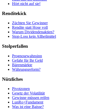
Hört nicht auf sie!
Renditekick
Züchten Sie Gewinner
Rendite statt Hose voll
Warum Dividendenaktien?
Stop-Loss kein Allheilmittel
Stolperfallen
Prognosewahnsinn
Gefahr für Ihr Geld
Bärenmärkte
Währungsreform?
Nützliches
Pivotzonen
Gesetz der Volatilität
Gewinne müssen reifen
LunRo+Fundament
Was ist eine Baisse?