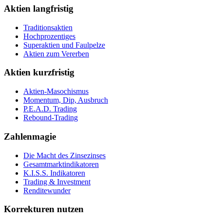
Aktien langfristig
Traditionsaktien
Hochprozentiges
Superaktien und Faulpelze
Aktien zum Vererben
Aktien kurzfristig
Aktien-Masochismus
Momentum, Dip, Ausbruch
P.E.A.D. Trading
Rebound-Trading
Zahlenmagie
Die Macht des Zinsezinses
Gesamtmarktindikatoren
K.I.S.S. Indikatoren
Trading & Investment
Renditewunder
Korrekturen nutzen