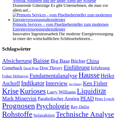
Norfolk Southern und der lange Atem der Schiene
Donnernde Güterzüge Es gibt Unternehmen, die man vor
allem auf...
Primoris Services – vom Pipelinehersteller zum modernen
Energieversorgungsdienstleister
Innovative Ingenieursarbeit Die moderne Energieversorgung
ist einer der wirtschaftlichen Schlüsselsektoren...
Schlagwörter
Baisse
Absicherung
Big Base
China
Bücher
Einführung
Comeback
Dow Theory
Erfahrung
David Ryan
Hausse
Fundamentalanalyse
Heiko
Folker Hellmeyer
Indikator
Interview
Ken Fisher
Aschoff
Joe Fahmy
Krise
Kurioses
Liquidität
Larry Williams
Mark Minervini
PEAD
Parabolischer Anstieg
Peter Lynch
Prognosen
Psychologie
Ray Dalio
Rohstoffe
Technische Analyse
Solaraktien