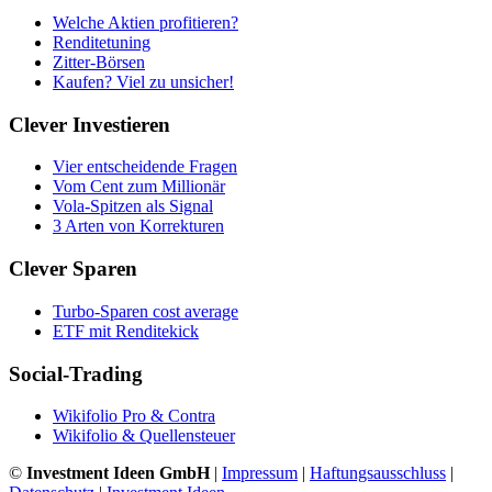
Welche Aktien profitieren?
Renditetuning
Zitter-Börsen
Kaufen? Viel zu unsicher!
Clever Investieren
Vier entscheidende Fragen
Vom Cent zum Millionär
Vola-Spitzen als Signal
3 Arten von Korrekturen
Clever Sparen
Turbo-Sparen cost average
ETF mit Renditekick
Social-Trading
Wikifolio Pro & Contra
Wikifolio & Quellensteuer
©
Investment Ideen GmbH
|
Impressum
|
Haftungsausschluss
|