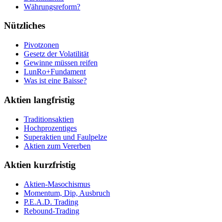
Währungsreform?
Nützliches
Pivotzonen
Gesetz der Volatilität
Gewinne müssen reifen
LunRo+Fundament
Was ist eine Baisse?
Aktien langfristig
Traditionsaktien
Hochprozentiges
Superaktien und Faulpelze
Aktien zum Vererben
Aktien kurzfristig
Aktien-Masochismus
Momentum, Dip, Ausbruch
P.E.A.D. Trading
Rebound-Trading