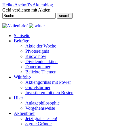
Heiko Aschoff's Aktienblog
Geld verdienen mit Aktien
Search
for:
Startseite
Beiträge
Aktie der Woche
Pivotereignis
Know-how
Dividendenaktien
Dauerbrenner
Beliebte Themen
Wikifolio
Aktiengorillas mit Power
Gipfelstürmer
Investieren mit den Besten
Über
Anlagephilosophie
Vorgehensweise
Aktienbrief
Jetzt gratis testen!
8 gute Gründe