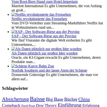
Vom Root-Beer-Stand zum Hotel-Imperium
Marriott International Es gibt Unternehmen, die von Anfang
an groß...
Netflix revolutionierte das Fernsehen
Vom DVD-Verleiher zum Streaming-Marktführer Netflix hat
in Wohnzimmern rund um...
SAP – Der Software-Riese aus der Provinz
Wie fünf Visionäre die digitale Welt eroberten Es gibt
Unternehmen,...
Als Daten plötzlich zur großen Idee wurden
Oracle, ein KI-Gigant erwacht Es gibt Unternehmen, deren
Produkte man...
Norfolk Southern und der lange Atem der Schiene
Donnernde Güterzüge Es gibt Unternehmen, die man vor
allem auf...
Schlagwörter
Baisse
Absicherung
Big Base
China
Bücher
Einführung
Comeback
Dow Theory
Erfahrung
David Ryan