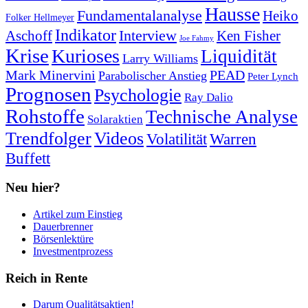
Hausse
Fundamentalanalyse
Heiko
Folker Hellmeyer
Indikator
Interview
Ken Fisher
Aschoff
Joe Fahmy
Krise
Kurioses
Liquidität
Larry Williams
Mark Minervini
PEAD
Parabolischer Anstieg
Peter Lynch
Prognosen
Psychologie
Ray Dalio
Rohstoffe
Technische Analyse
Solaraktien
Trendfolger
Videos
Volatilität
Warren
Buffett
Neu hier?
Artikel zum Einstieg
Dauerbrenner
Börsenlektüre
Investmentprozess
Reich in Rente
Darum Qualitätsaktien!