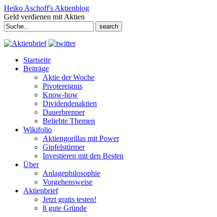
Heiko Aschoff's Aktienblog
Geld verdienen mit Aktien
Search
for:
Startseite
Beiträge
Aktie der Woche
Pivotereignis
Know-how
Dividendenaktien
Dauerbrenner
Beliebte Themen
Wikifolio
Aktiengorillas mit Power
Gipfelstürmer
Investieren mit den Besten
Über
Anlagephilosophie
Vorgehensweise
Aktienbrief
Jetzt gratis testen!
8 gute Gründe