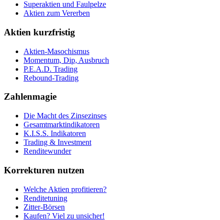
Superaktien und Faulpelze
Aktien zum Vererben
Aktien kurzfristig
Aktien-Masochismus
Momentum, Dip, Ausbruch
P.E.A.D. Trading
Rebound-Trading
Zahlenmagie
Die Macht des Zinsezinses
Gesamtmarktindikatoren
K.I.S.S. Indikatoren
Trading & Investment
Renditewunder
Korrekturen nutzen
Welche Aktien profitieren?
Renditetuning
Zitter-Börsen
Kaufen? Viel zu unsicher!