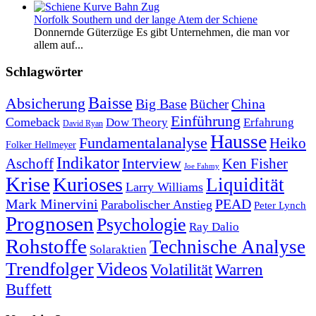
Norfolk Southern und der lange Atem der Schiene
Donnernde Güterzüge Es gibt Unternehmen, die man vor
allem auf...
Schlagwörter
Baisse
Absicherung
Big Base
China
Bücher
Einführung
Comeback
Dow Theory
Erfahrung
David Ryan
Hausse
Fundamentalanalyse
Heiko
Folker Hellmeyer
Indikator
Interview
Ken Fisher
Aschoff
Joe Fahmy
Krise
Kurioses
Liquidität
Larry Williams
Mark Minervini
PEAD
Parabolischer Anstieg
Peter Lynch
Prognosen
Psychologie
Ray Dalio
Rohstoffe
Technische Analyse
Solaraktien
Trendfolger
Videos
Volatilität
Warren
Buffett