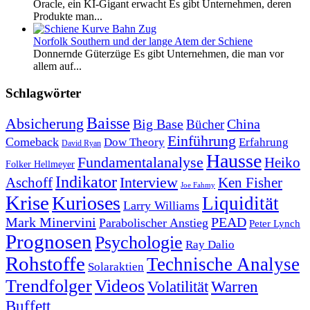
Oracle, ein KI-Gigant erwacht Es gibt Unternehmen, deren
Produkte man...
Norfolk Southern und der lange Atem der Schiene
Donnernde Güterzüge Es gibt Unternehmen, die man vor
allem auf...
Schlagwörter
Baisse
Absicherung
Big Base
China
Bücher
Einführung
Comeback
Dow Theory
Erfahrung
David Ryan
Hausse
Fundamentalanalyse
Heiko
Folker Hellmeyer
Indikator
Interview
Ken Fisher
Aschoff
Joe Fahmy
Krise
Kurioses
Liquidität
Larry Williams
Mark Minervini
PEAD
Parabolischer Anstieg
Peter Lynch
Prognosen
Psychologie
Ray Dalio
Rohstoffe
Technische Analyse
Solaraktien
Trendfolger
Videos
Volatilität
Warren
Buffett