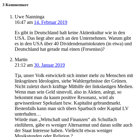
3 Kommentare
Uwe Nanninga
16:47
am
14. Februar 2019
Es gibt in Deutschland halt keine Aktienkultur wie in den
USA. Das liegt aber auch an den Unternehmen. Warum gibt
es in den USA über 40 Dividendenaristokraten (in etwa) und
Deutschland hat gerade mal einen (Fresenius)?
Martin
21:12
am
30. Januar 2019
Tja, unser Volk entwickelt sich immer mehr zu Menschen mit
linksgrünen Ideologien, siehe Wahlergebnisse der Grünen.
Nicht zuletzt durch kräftige Mithilfe der linkslastigen Medien.
Wenn man sein Geld sinnvoll, also in Aktien, anlegt, so
bekommt man da kaum positive Resonanz, wird als
gewissenloser Spekulant bzw. Kapitalist gebrandmarkt.
Bestenfalls kann man sich übers Sparbuch oder Kapital LV
unterhalten…
Würde man „Wirtschaft und Finanzen“ als Schulfach
einführen, gäbe es weniger Altersarmut und daran sollte auch
der Staat Interesse haben. Vielleicht etwas weniger
Musikstunden oder Religion ?