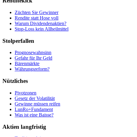
Renditekick
Züchten Sie Gewinner
Rendite statt Hose voll
Warum Dividendenaktien?
Stop-Loss kein Allheilmittel
Stolperfallen
Prognosewahnsinn
Gefahr für Ihr Geld
Bärenmärkte
Währungsreform?
Nützliches
Pivotzonen
Gesetz der Volatilität
Gewinne müssen reifen
LunRo+Fundament
Was ist eine Baisse?
Aktien langfristig