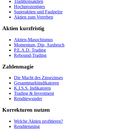
Traditionsaktien
Hochprozentiges
Superaktien und Faulpelze
Aktien zum Vererben
Aktien kurzfristig
Aktien-Masochismus
Momentum, Dip, Ausbruch
P.E.A.D. Trading
Rebound-Trading
Zahlenmagie
Die Macht des Zinsezinses
Gesamtmarktindikatoren
K.I.S.S. Indikatoren
Trading & Investment
Renditewunder
Korrekturen nutzen
Welche Aktien profitieren?
Renditetuning