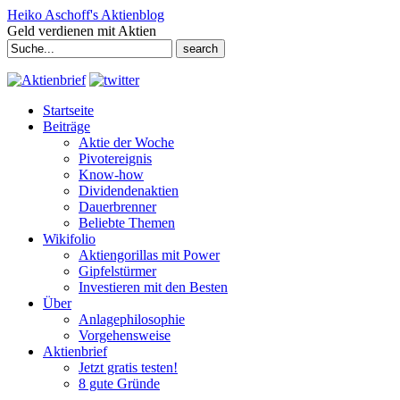
Heiko Aschoff's Aktienblog
Geld verdienen mit Aktien
Search
for:
Startseite
Beiträge
Aktie der Woche
Pivotereignis
Know-how
Dividendenaktien
Dauerbrenner
Beliebte Themen
Wikifolio
Aktiengorillas mit Power
Gipfelstürmer
Investieren mit den Besten
Über
Anlagephilosophie
Vorgehensweise
Aktienbrief
Jetzt gratis testen!
8 gute Gründe