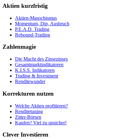
Aktien kurzfristig
Aktien-Masochismus
Momentum, Dip, Ausbruch
P.E.A.D. Trading
Rebound-Trading
Zahlenmagie
Die Macht des Zinsezinses
Gesamtmarktindikatoren
K.I.S.S. Indikatoren
Trading & Investment
Renditewunder
Korrekturen nutzen
Welche Aktien profitieren?
Renditetuning
Zitter-Börsen
Kaufen? Viel zu unsicher!
Clever Investieren