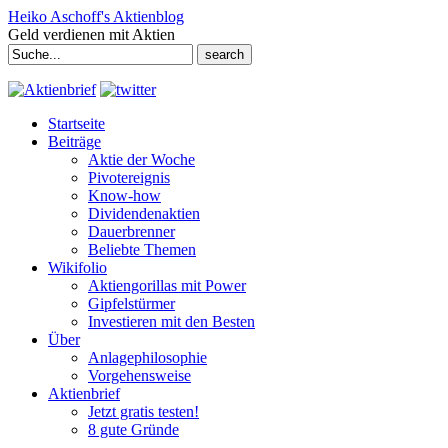
Heiko Aschoff's Aktienblog
Geld verdienen mit Aktien
Search
for:
Startseite
Beiträge
Aktie der Woche
Pivotereignis
Know-how
Dividendenaktien
Dauerbrenner
Beliebte Themen
Wikifolio
Aktiengorillas mit Power
Gipfelstürmer
Investieren mit den Besten
Über
Anlagephilosophie
Vorgehensweise
Aktienbrief
Jetzt gratis testen!
8 gute Gründe