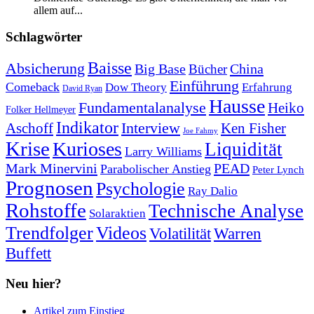
allem auf...
Schlagwörter
Baisse
Absicherung
Big Base
China
Bücher
Einführung
Comeback
Dow Theory
Erfahrung
David Ryan
Hausse
Fundamentalanalyse
Heiko
Folker Hellmeyer
Indikator
Interview
Ken Fisher
Aschoff
Joe Fahmy
Krise
Kurioses
Liquidität
Larry Williams
Mark Minervini
PEAD
Parabolischer Anstieg
Peter Lynch
Prognosen
Psychologie
Ray Dalio
Rohstoffe
Technische Analyse
Solaraktien
Trendfolger
Videos
Volatilität
Warren
Buffett
Neu hier?
Artikel zum Einstieg