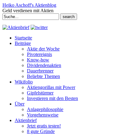
Heiko Aschoff's Aktienblog
Geld verdienen mit Aktien
Search
for:
Startseite
Beiträge
Aktie der Woche
Pivotereignis
Know-how
Dividendenaktien
Dauerbrenner
Beliebte Themen
Wikifolio
Aktiengorillas mit Power
Gipfelstürmer
Investieren mit den Besten
Über
Anlagephilosophie
Vorgehensweise
Aktienbrief
Jetzt gratis testen!
8 gute Gründe