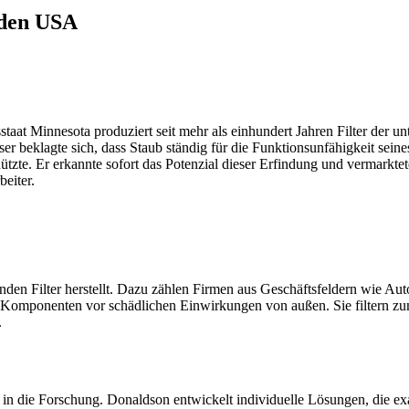
 den USA
 Minnesota produziert seit mehr als einhundert Jahren Filter der unt
r beklagte sich, dass Staub ständig für die Funktionsunfähigkeit sei
tzte. Er erkannte sofort das Potenzial dieser Erfindung und vermarktet
eiter.
Kunden Filter herstellt. Dazu zählen Firmen aus Geschäftsfeldern wie A
omponenten vor schädlichen Einwirkungen von außen. Sie filtern zum 
.
n die Forschung. Donaldson entwickelt individuelle Lösungen, die exa