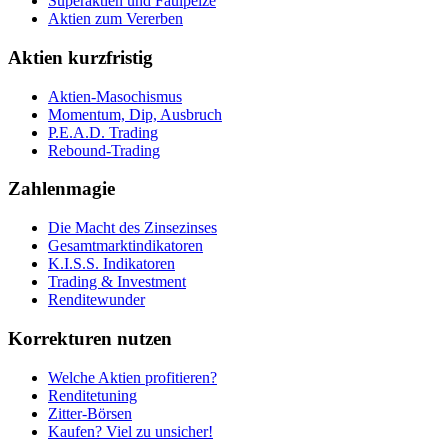
Superaktien und Faulpelze
Aktien zum Vererben
Aktien kurzfristig
Aktien-Masochismus
Momentum, Dip, Ausbruch
P.E.A.D. Trading
Rebound-Trading
Zahlenmagie
Die Macht des Zinsezinses
Gesamtmarktindikatoren
K.I.S.S. Indikatoren
Trading & Investment
Renditewunder
Korrekturen nutzen
Welche Aktien profitieren?
Renditetuning
Zitter-Börsen
Kaufen? Viel zu unsicher!