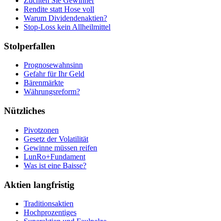
Züchten Sie Gewinner
Rendite statt Hose voll
Warum Dividendenaktien?
Stop-Loss kein Allheilmittel
Stolperfallen
Prognosewahnsinn
Gefahr für Ihr Geld
Bärenmärkte
Währungsreform?
Nützliches
Pivotzonen
Gesetz der Volatilität
Gewinne müssen reifen
LunRo+Fundament
Was ist eine Baisse?
Aktien langfristig
Traditionsaktien
Hochprozentiges