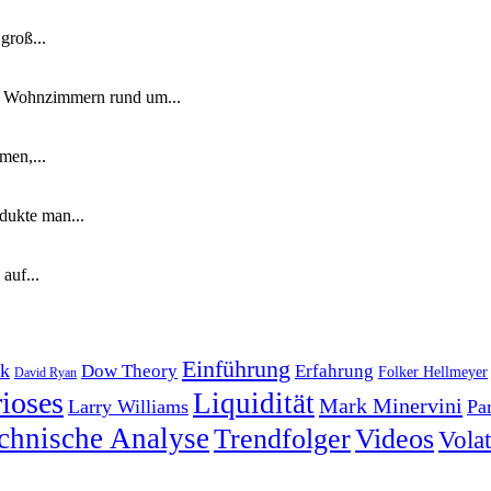
groß...
n Wohnzimmern rund um...
men,...
dukte man...
auf...
Einführung
k
Dow Theory
Erfahrung
Folker Hellmeyer
David Ryan
ioses
Liquidität
Mark Minervini
Larry Williams
Pa
chnische Analyse
Trendfolger
Videos
Volati