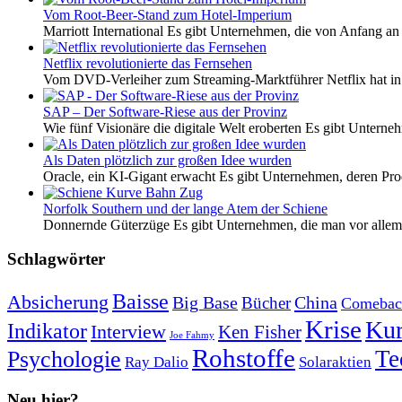
Vom Root-Beer-Stand zum Hotel-Imperium
Marriott International Es gibt Unternehmen, die von Anfang an 
Netflix revolutionierte das Fernsehen
Vom DVD-Verleiher zum Streaming-Marktführer Netflix hat i
SAP – Der Software-Riese aus der Provinz
Wie fünf Visionäre die digitale Welt eroberten Es gibt Unterneh
Als Daten plötzlich zur großen Idee wurden
Oracle, ein KI-Gigant erwacht Es gibt Unternehmen, deren Pro
Norfolk Southern und der lange Atem der Schiene
Donnernde Güterzüge Es gibt Unternehmen, die man vor allem 
Schlagwörter
Baisse
Absicherung
Big Base
China
Bücher
Comebac
Krise
Kur
Indikator
Interview
Ken Fisher
Joe Fahmy
Rohstoffe
Psychologie
Te
Ray Dalio
Solaraktien
Neu hier?