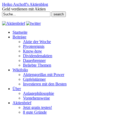
Heiko Aschoff's Aktienblog
Geld verdienen mit Aktien
Search
for:
Startseite
Beiträge
Aktie der Woche
Pivotereignis
Know-how
Dividendenaktien
Dauerbrenner
Beliebte Themen
Wikifolio
Aktiengorillas mit Power
Gipfelstürmer
Investieren mit den Besten
Über
Anlagephilosophie
Vorgehensweise
Aktienbrief
Jetzt gratis testen!
8 gute Gründe