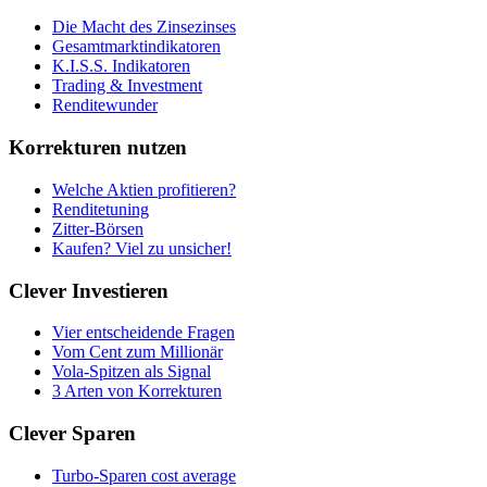
Die Macht des Zinsezinses
Gesamtmarktindikatoren
K.I.S.S. Indikatoren
Trading & Investment
Renditewunder
Korrekturen nutzen
Welche Aktien profitieren?
Renditetuning
Zitter-Börsen
Kaufen? Viel zu unsicher!
Clever Investieren
Vier entscheidende Fragen
Vom Cent zum Millionär
Vola-Spitzen als Signal
3 Arten von Korrekturen
Clever Sparen
Turbo-Sparen cost average