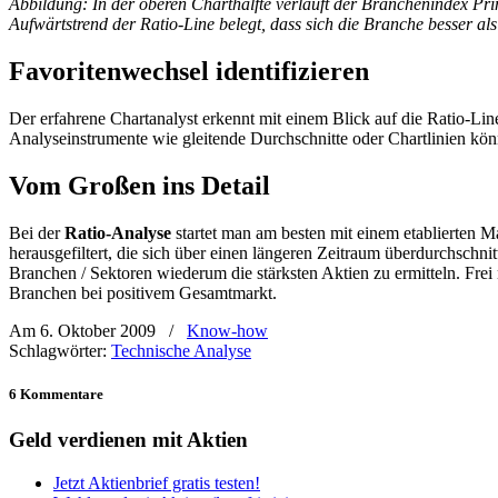
Abbildung: In der oberen Charthälfte verläuft der Branchenindex Prim
Aufwärtstrend der Ratio-Line belegt, dass sich die Branche besser al
Favoritenwechsel identifizieren
Der erfahrene Chartanalyst erkennt mit einem Blick auf die Ratio-Lin
Analyseinstrumente wie gleitende Durchschnitte oder Chartlinien kö
Vom Großen ins Detail
Bei der
Ratio-Analyse
startet man am besten mit einem etablierten
herausgefiltert, die sich über einen längeren Zeitraum überdurchschnit
Branchen / Sektoren wiederum die stärksten Aktien zu ermitteln. Fre
Branchen bei positivem Gesamtmarkt.
Am 6. Oktober 2009
/
Know-how
Schlagwörter:
Technische Analyse
6 Kommentare
Geld verdienen mit Aktien
Jetzt Aktienbrief gratis testen!