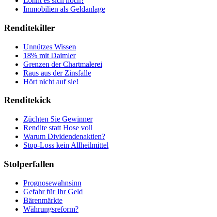
Lohnt es sich noch?
Immobilien als Geldanlage
Renditekiller
Unnützes Wissen
18% mit Daimler
Grenzen der Chartmalerei
Raus aus der Zinsfalle
Hört nicht auf sie!
Renditekick
Züchten Sie Gewinner
Rendite statt Hose voll
Warum Dividendenaktien?
Stop-Loss kein Allheilmittel
Stolperfallen
Prognosewahnsinn
Gefahr für Ihr Geld
Bärenmärkte
Währungsreform?