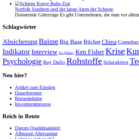
Norfolk Southern und der lange Atem der Schiene
Donnernde Güterzüge Es gibt Unternehmen, die man vor allem 
Schlagwörter
Baisse
Absicherung
Big Base
China
Bücher
Comebac
Krise
Kur
Indikator
Interview
Ken Fisher
Joe Fahmy
Rohstoffe
Psychologie
Te
Ray Dalio
Solaraktien
Neu hier?
Artikel zum Einstieg
Dauerbrenner
Börsenlektüre
Investmentprozess
Reich in Rente
Darum Qualitätsaktien!
Albtraum Altersarmut