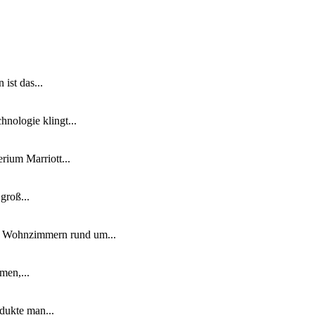
ist das...
nologie klingt...
ium Marriott...
groß...
n Wohnzimmern rund um...
men,...
dukte man...