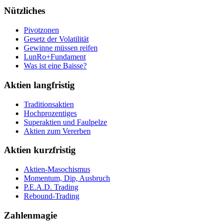
Nützliches
Pivotzonen
Gesetz der Volatilität
Gewinne müssen reifen
LunRo+Fundament
Was ist eine Baisse?
Aktien langfristig
Traditionsaktien
Hochprozentiges
Superaktien und Faulpelze
Aktien zum Vererben
Aktien kurzfristig
Aktien-Masochismus
Momentum, Dip, Ausbruch
P.E.A.D. Trading
Rebound-Trading
Zahlenmagie