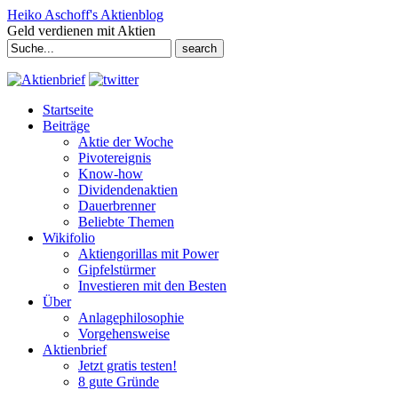
Heiko Aschoff's Aktienblog
Geld verdienen mit Aktien
Search
for:
Startseite
Beiträge
Aktie der Woche
Pivotereignis
Know-how
Dividendenaktien
Dauerbrenner
Beliebte Themen
Wikifolio
Aktiengorillas mit Power
Gipfelstürmer
Investieren mit den Besten
Über
Anlagephilosophie
Vorgehensweise
Aktienbrief
Jetzt gratis testen!
8 gute Gründe