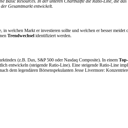
e Basic Resources. In der unteren Charthälfte die Ratio-Line, die das 
s der Gesamtmarkt entwickelt.
e, in welchen Markt er investieren sollte und welchen er besser meidet
nnen
Trendwechsel
identifiziert werden.
 Marktindex (z.B. Dax, S&P 500 oder Nasdaq Composite). In einem
Top
tlich entwickeln (steigende Ratio-Line). Eine steigende Ratio-Line impli
i nach dem legendären Börsenspekulanten Jesse Livermore: Konzentriere 