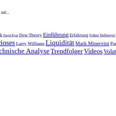
auf...
Einführung
k
Dow Theory
Erfahrung
Folker Hellmeyer
David Ryan
ioses
Liquidität
Mark Minervini
Larry Williams
Pa
chnische Analyse
Trendfolger
Videos
Volati