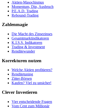
Aktien-Masochismus
Momentum, Dip, Ausbruch
P.E.A.D. Trading
Rebound-Trading
Zahlenmagie
Die Macht des Zinsezinses
Gesamtmarktindikatoren
K.I.S.S. Indikatoren
Trading & Investment
Renditewunder
Korrekturen nutzen
Welche Aktien profitieren?
Renditetuning
Zitter-Börsen
Kaufen? Viel zu unsicher!
Clever Investieren
Vier entscheidende Fragen
Vom Cent zum Millionär