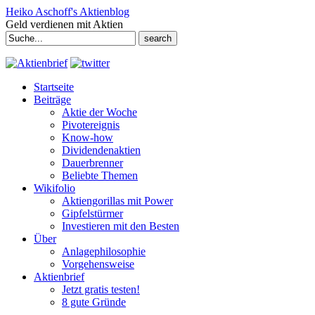
Heiko Aschoff's Aktienblog
Geld verdienen mit Aktien
Search
for:
Startseite
Beiträge
Aktie der Woche
Pivotereignis
Know-how
Dividendenaktien
Dauerbrenner
Beliebte Themen
Wikifolio
Aktiengorillas mit Power
Gipfelstürmer
Investieren mit den Besten
Über
Anlagephilosophie
Vorgehensweise
Aktienbrief
Jetzt gratis testen!
8 gute Gründe