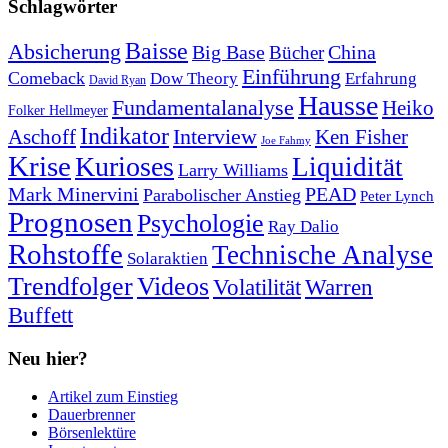
Schlagwörter
Baisse
Absicherung
Big Base
China
Bücher
Einführung
Comeback
Dow Theory
Erfahrung
David Ryan
Hausse
Fundamentalanalyse
Heiko
Folker Hellmeyer
Indikator
Interview
Ken Fisher
Aschoff
Joe Fahmy
Krise
Kurioses
Liquidität
Larry Williams
Mark Minervini
PEAD
Parabolischer Anstieg
Peter Lynch
Prognosen
Psychologie
Ray Dalio
Rohstoffe
Technische Analyse
Solaraktien
Trendfolger
Videos
Volatilität
Warren
Buffett
Neu hier?
Artikel zum Einstieg
Dauerbrenner
Börsenlektüre