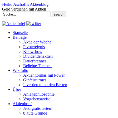
Heiko Aschoff's Aktienblog
Geld verdienen mit Aktien
Search
for:
Startseite
Beiträge
Aktie der Woche
Pivotereignis
Know-how
Dividendenaktien
Dauerbrenner
Beliebte Themen
Wikifolio
Aktiengorillas mit Power
Gipfelstürmer
Investieren mit den Besten
Über
Anlagephilosophie
Vorgehensweise
Aktienbrief
Jetzt gratis testen!
8 gute Gründe