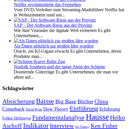
Netflix revolutionierte das Fernsehen
Vom DVD-Verleiher zum Streaming-Marktführer Netflix hat
in Wohnzimmern rund um...
SAP – Der Software-Riese aus der Provinz
Wie fünf Visionäre die digitale Welt eroberten Es gibt
Unternehmen,...
Als Daten plötzlich zur großen Idee wurden
Oracle, ein KI-Gigant erwacht Es gibt Unternehmen, deren
Produkte man...
Norfolk Southern und der lange Atem der Schiene
Donnernde Güterzüge Es gibt Unternehmen, die man vor
allem auf...
Schlagwörter
Baisse
Absicherung
Big Base
China
Bücher
Einführung
Comeback
Dow Theory
Erfahrung
David Ryan
Hausse
Fundamentalanalyse
Heiko
Folker Hellmeyer
Indikator
Interview
Ken Fisher
Aschoff
Joe Fahmy