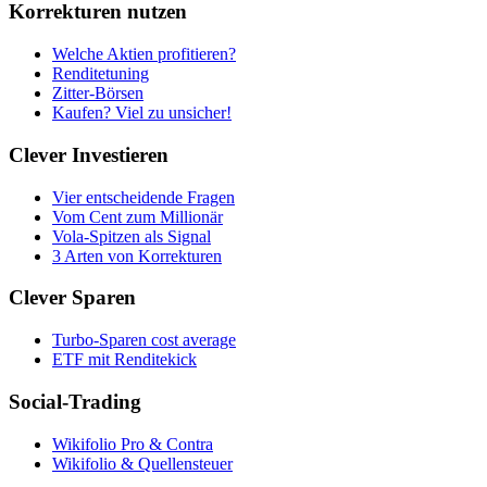
Korrekturen nutzen
Welche Aktien profitieren?
Renditetuning
Zitter-Börsen
Kaufen? Viel zu unsicher!
Clever Investieren
Vier entscheidende Fragen
Vom Cent zum Millionär
Vola-Spitzen als Signal
3 Arten von Korrekturen
Clever Sparen
Turbo-Sparen cost average
ETF mit Renditekick
Social-Trading
Wikifolio Pro & Contra
Wikifolio & Quellensteuer