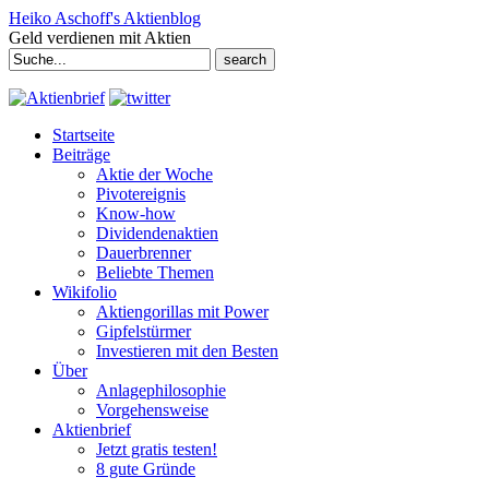
Heiko Aschoff's Aktienblog
Geld verdienen mit Aktien
Search
for:
Startseite
Beiträge
Aktie der Woche
Pivotereignis
Know-how
Dividendenaktien
Dauerbrenner
Beliebte Themen
Wikifolio
Aktiengorillas mit Power
Gipfelstürmer
Investieren mit den Besten
Über
Anlagephilosophie
Vorgehensweise
Aktienbrief
Jetzt gratis testen!
8 gute Gründe