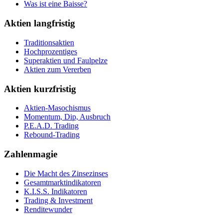
Was ist eine Baisse?
Aktien langfristig
Traditionsaktien
Hochprozentiges
Superaktien und Faulpelze
Aktien zum Vererben
Aktien kurzfristig
Aktien-Masochismus
Momentum, Dip, Ausbruch
P.E.A.D. Trading
Rebound-Trading
Zahlenmagie
Die Macht des Zinsezinses
Gesamtmarktindikatoren
K.I.S.S. Indikatoren
Trading & Investment
Renditewunder