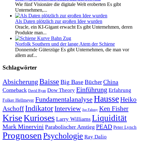
Wie fünf Visionäre die digitale Welt eroberten Es gibt
Unternehmen,...
Als Daten plötzlich zur großen Idee wurden
Oracle, ein KI-Gigant erwacht Es gibt Unternehmen, deren
Produkte man...
Norfolk Southern und der lange Atem der Schiene
Donnernde Güterzüge Es gibt Unternehmen, die man vor
allem auf...
Schlagwörter
Baisse
Absicherung
Big Base
China
Bücher
Einführung
Comeback
Dow Theory
Erfahrung
David Ryan
Hausse
Fundamentalanalyse
Heiko
Folker Hellmeyer
Indikator
Interview
Ken Fisher
Aschoff
Joe Fahmy
Krise
Kurioses
Liquidität
Larry Williams
Mark Minervini
PEAD
Parabolischer Anstieg
Peter Lynch
Prognosen
Psychologie
Ray Dalio