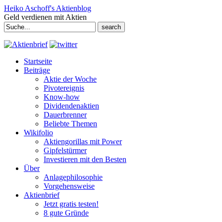
Heiko Aschoff's Aktienblog
Geld verdienen mit Aktien
Search
for:
Startseite
Beiträge
Aktie der Woche
Pivotereignis
Know-how
Dividendenaktien
Dauerbrenner
Beliebte Themen
Wikifolio
Aktiengorillas mit Power
Gipfelstürmer
Investieren mit den Besten
Über
Anlagephilosophie
Vorgehensweise
Aktienbrief
Jetzt gratis testen!
8 gute Gründe