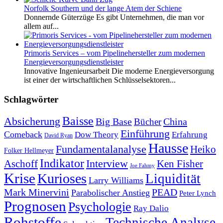
Norfolk Southern und der lange Atem der Schiene
Donnernde Güterzüge Es gibt Unternehmen, die man vor
allem auf...
Primoris Services – vom Pipelinehersteller zum modernen
Energieversorgungsdienstleister
Innovative Ingenieursarbeit Die moderne Energieversorgung
ist einer der wirtschaftlichen Schlüsselsektoren...
Schlagwörter
Baisse
Absicherung
Big Base
China
Bücher
Einführung
Comeback
Dow Theory
Erfahrung
David Ryan
Hausse
Fundamentalanalyse
Heiko
Folker Hellmeyer
Indikator
Interview
Ken Fisher
Aschoff
Joe Fahmy
Krise
Kurioses
Liquidität
Larry Williams
Mark Minervini
PEAD
Parabolischer Anstieg
Peter Lynch
Prognosen
Psychologie
Ray Dalio
Rohstoffe
Technische Analyse