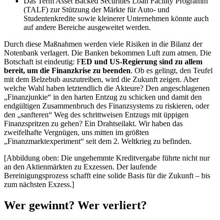
Das Term Asset Backed Securities Loan Facility Programm
(TALF) zur Stützung der Märkte für Auto- und
Studentenkredite sowie kleinerer Unternehmen könnte auch
auf andere Bereiche ausgeweitet werden.
Durch diese Maßnahmen werden viele Risiken in die Bilanz der
Notenbank verlagert. Die Banken bekommen Luft zum atmen. Die
Botschaft ist eindeutig: F
ED und US-Regierung sind zu allem
bereit, um die Finanzkrise zu beenden
. Ob es gelingt, den Teufel
mit dem Belzebub auszutreiben, wird die Zukunft zeigen. Aber
welche Wahl haben letztendlich die Akteure? Den angeschlagenen
„Finanzjunkie“ in den harten Entzug zu schicken und damit den
endgültigen Zusammenbruch des Finanzsystems zu riskieren, oder
den „sanfteren“ Weg des schrittweisen Entzugs mit üppigen
Finanzspritzen zu gehen? Ein Drahtseilakt. Wir haben das
zweifelhafte Vergnügen, uns mitten im größten
„Finanzmarktexperiment“ seit dem 2. Weltkrieg zu befinden.
[Abbildung oben: Die ungehemmte Kreditvergabe führte nicht nur
an den Aktienmärkten zu Exzessen. Der laufende
Bereinigungsprozess schafft eine solide Basis für die Zukunft – bis
zum nächsten Exzess.]
Wer gewinnt? Wer verliert?