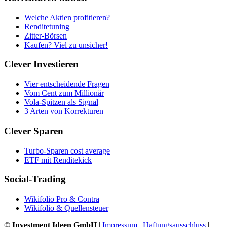
Welche Aktien profitieren?
Renditetuning
Zitter-Börsen
Kaufen? Viel zu unsicher!
Clever Investieren
Vier entscheidende Fragen
Vom Cent zum Millionär
Vola-Spitzen als Signal
3 Arten von Korrekturen
Clever Sparen
Turbo-Sparen cost average
ETF mit Renditekick
Social-Trading
Wikifolio Pro & Contra
Wikifolio & Quellensteuer
©
Investment Ideen GmbH
|
Impressum
|
Haftungsausschluss
|