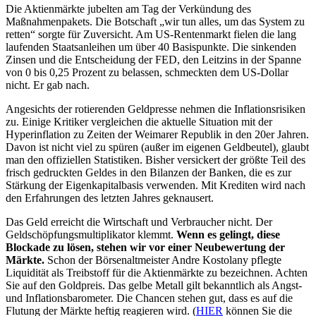
Die Aktienmärkte jubelten am Tag der Verkündung des
Maßnahmenpakets. Die Botschaft „wir tun alles, um das System zu
retten“ sorgte für Zuversicht. Am US-Rentenmarkt fielen die lang
laufenden Staatsanleihen um über 40 Basispunkte. Die sinkenden
Zinsen und die Entscheidung der FED, den Leitzins in der Spanne
von 0 bis 0,25 Prozent zu belassen, schmeckten dem US-Dollar
nicht. Er gab nach.
Angesichts der rotierenden Geldpresse nehmen die Inflationsrisiken
zu. Einige Kritiker vergleichen die aktuelle Situation mit der
Hyperinflation zu Zeiten der Weimarer Republik in den 20er Jahren.
Davon ist nicht viel zu spüren (außer im eigenen Geldbeutel), glaubt
man den offiziellen Statistiken. Bisher versickert der größte Teil des
frisch gedruckten Geldes in den Bilanzen der Banken, die es zur
Stärkung der Eigenkapitalbasis verwenden. Mit Krediten wird nach
den Erfahrungen des letzten Jahres geknausert.
Das Geld erreicht die Wirtschaft und Verbraucher nicht. Der
Geldschöpfungsmultiplikator klemmt.
Wenn es gelingt, diese
Blockade zu lösen, stehen wir vor einer Neubewertung der
Märkte.
Schon der Börsenaltmeister Andre Kostolany pflegte
Liquidität als Treibstoff für die Aktienmärkte zu bezeichnen. Achten
Sie auf den Goldpreis. Das gelbe Metall gilt bekanntlich als Angst-
und Inflationsbarometer. Die Chancen stehen gut, dass es auf die
Flutung der Märkte heftig reagieren wird. (
HIER
können Sie die