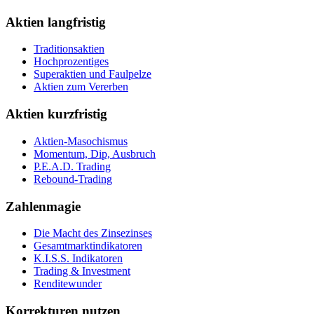
Aktien langfristig
Traditionsaktien
Hochprozentiges
Superaktien und Faulpelze
Aktien zum Vererben
Aktien kurzfristig
Aktien-Masochismus
Momentum, Dip, Ausbruch
P.E.A.D. Trading
Rebound-Trading
Zahlenmagie
Die Macht des Zinsezinses
Gesamtmarktindikatoren
K.I.S.S. Indikatoren
Trading & Investment
Renditewunder
Korrekturen nutzen