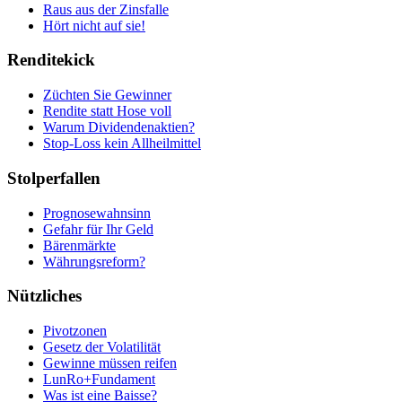
Raus aus der Zinsfalle
Hört nicht auf sie!
Renditekick
Züchten Sie Gewinner
Rendite statt Hose voll
Warum Dividendenaktien?
Stop-Loss kein Allheilmittel
Stolperfallen
Prognosewahnsinn
Gefahr für Ihr Geld
Bärenmärkte
Währungsreform?
Nützliches
Pivotzonen
Gesetz der Volatilität
Gewinne müssen reifen
LunRo+Fundament
Was ist eine Baisse?