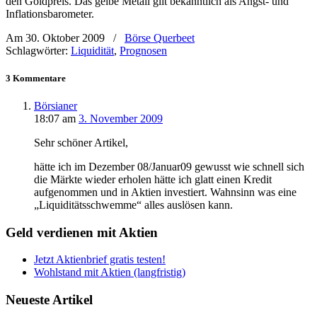
den Goldpreis. Das gelbe Metall gilt bekanntlich als Angst- und
Inflationsbarometer.
Am 30. Oktober 2009
/
Börse Querbeet
Schlagwörter:
Liquidität
,
Prognosen
3 Kommentare
Börsianer
18:07
am
3. November 2009
Sehr schöner Artikel,
hätte ich im Dezember 08/Januar09 gewusst wie schnell sich
die Märkte wieder erholen hätte ich glatt einen Kredit
aufgenommen und in Aktien investiert. Wahnsinn was eine
„Liquiditätsschwemme“ alles auslösen kann.
Geld verdienen mit Aktien
Jetzt Aktienbrief gratis testen!
Wohlstand mit Aktien (langfristig)
Neueste Artikel