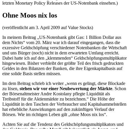
letzten Monetary Policy Releases der US-Notenbank einsehen.)
Ohne Moos nix los
(veröffentlicht am 3. April 2009 auf Value Stocks)
In meinem Beitrag „US-Notenbank gibt Gas: 1 Billion Dollar aus
dem Nichts“ vom 20. März war ich darauf eingegangen, dass die
exzessive Geldschöpfung verschiedener Notenbanken die Wirtschaft
und uns Bürger (noch) nicht in dem erwarteten Umfang erreicht.
Dabei hatte ich auf den „klemmenden“ Geldschöpfungsmultiplikator
hingewiesen. Bisher verbleibt der größte Teil des frisch gedruckten
Geldes in den Bilanzen der Banken, die ihre Eigenkapitalbasis auf
eine solide Basis stellen müssen.
Im dem Beitrag schrieb ich weiter „wenn es gelingt, diese Blockade
zu lösen,
stehen wir vor einer Neubewertung der Märkte
. Schon
der Börsenaltmeister Andre Kostolany pflegte Liquidität als
Treibstoff für die Aktienmärkte zu bezeichnen.“ Die Höhe der
Liquidität in den Taschen der Verbraucher und Kapitalsammelstellen
hat erhebliche Auswirkungen auf den zukünftigen Verlauf der
Börsen. Wie im richtigen Leben gilt „ohne Moos nix los“.
Achten Sie auf die Tendenz des Geldschöpfungsmultiplikators und