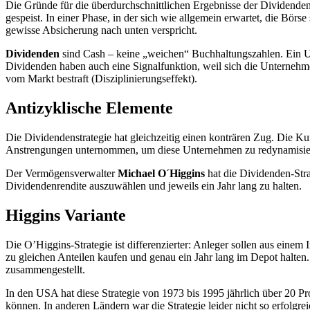
Die Gründe für die überdurchschnittlichen Ergebnisse der Dividenden
gespeist. In einer Phase, in der sich wie allgemein erwartet, die Bör
gewisse Absicherung nach unten verspricht.
Dividenden
sind Cash – keine „weichen“ Buchhaltungszahlen. Ein Un
Dividenden haben auch eine Signalfunktion, weil sich die Unternehme
vom Markt bestraft (Disziplinierungseffekt).
Antizyklische Elemente
Die Dividendenstrategie hat gleichzeitig einen konträren Zug. Die 
Anstrengungen unternommen, um diese Unternehmen zu redynamisier
Der Vermögensverwalter
Michael O´Higgins
hat die Dividenden-Str
Dividendenrendite auszuwählen und jeweils ein Jahr lang zu halten.
Higgins Variante
Die O’Higgins-Strategie ist differenzierter: Anleger sollen aus eine
zu gleichen Anteilen kaufen und genau ein Jahr lang im Depot halten.
zusammengestellt.
In den USA hat diese Strategie von 1973 bis 1995 jährlich über 20 Pr
können. In anderen Ländern war die Strategie leider nicht so erfolgr