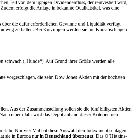
hen Teil von dem üppigen Dividendenfluss, der reinvestiert wird,
 Zudem erfolgt die Anlage in bekannte Qualitätstitel, was eine
ber die dafür erforderlichen Gewinne und Liquidität verfügt.
e hinweg zu halten. Bei Kürzungen werden sie mit Kursabschlägen
ten schwach („Hunde“). Auf Grund ihrer Größe werden alle
tte vorgeschlagen, die zehn Dow-Jones-Aktien mit der höchsten
len. Aus der Zusammenstellung sollen sie die fünf billigsten Aktien
. Nach einem Jahr wird das Depot anhand dieser Kriterien neu
im Jahr. Nur vier Mal hat diese Auswahl den Index nicht schlagen
hat sie in Europa nur
in Deutschland überzeugt
. Das O’Higgins-