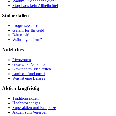
Warum Dividendenaktien?
Stop-Loss kein Allheilmittel
Stolperfallen
Prognosewahnsinn
Gefahr für Ihr Geld
Bärenmärkte
Währungsreform?
Nützliches
Pivotzonen
Gesetz der Volatilität
Gewinne müssen reifen
LunRo+Fundament
Was ist eine Baisse?
Aktien langfristig
Traditionsaktien
Hochprozentiges
Superaktien und Faulpelze
Aktien zum Vererben