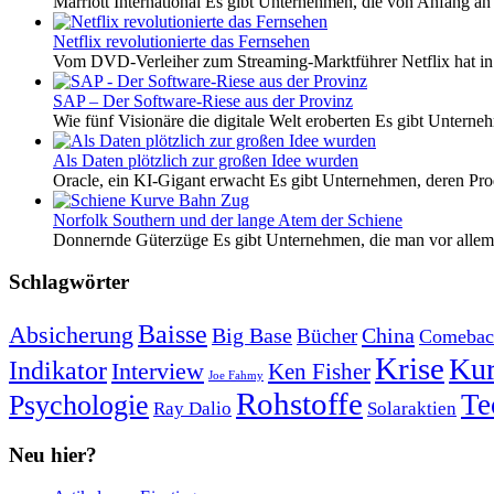
Marriott International Es gibt Unternehmen, die von Anfang an 
Netflix revolutionierte das Fernsehen
Vom DVD-Verleiher zum Streaming-Marktführer Netflix hat i
SAP – Der Software-Riese aus der Provinz
Wie fünf Visionäre die digitale Welt eroberten Es gibt Unterneh
Als Daten plötzlich zur großen Idee wurden
Oracle, ein KI-Gigant erwacht Es gibt Unternehmen, deren Pro
Norfolk Southern und der lange Atem der Schiene
Donnernde Güterzüge Es gibt Unternehmen, die man vor allem 
Schlagwörter
Baisse
Absicherung
Big Base
China
Bücher
Comebac
Krise
Kur
Indikator
Interview
Ken Fisher
Joe Fahmy
Rohstoffe
Psychologie
Te
Ray Dalio
Solaraktien
Neu hier?