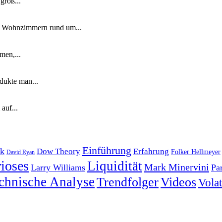
groß...
n Wohnzimmern rund um...
men,...
dukte man...
auf...
Einführung
k
Dow Theory
Erfahrung
Folker Hellmeyer
David Ryan
ioses
Liquidität
Mark Minervini
Larry Williams
Pa
chnische Analyse
Trendfolger
Videos
Volati