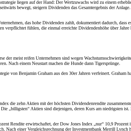
strategie liegen auf der Hand: Der Wertzuwachs wird zu einem erheblic
se seitwärts bewegt, steigern Dividenden das Gesamtergebnis der Anlage.
ternehmen, das hohe Dividenden zahlt, dokumentiert dadurch, dass es ü
n verpflichtet fühlen, die einmal erreichte Dividendenhöhe über Jahr
Kurse der meist reifen Unternehmen sind wegen Wachstumsschwierigkei
en. Nach einem Neustart machen die Hunde dann Tigersprünge.
ategie von Benjamin Graham aus den 30er Jahren verfeinert. Graham ha
m Index die zehn Aktien mit der höchsten Dividendenrendite zusammenstel
 Die „billigsten“ Aktien sind diejenigen, deren Kurs am niedrigsten ist
ozent Rendite erwirtschaftet, der Dow Jones Index „nur“ 10,9 Prozent 
eich. Nach einer Vergleichsrechnung der Investmentbank Merrill Lynch 