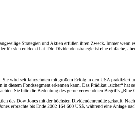
angweilige Strategien und Aktien erfüllen ihren Zweck. Immer wenn es 
er für sich entdeckt hat. Die Dividendenstrategie ist eine einfache, abe
n
. Sie wird seit Jahrzehnten mit großem Erfolg in den USA praktiziert 
en in diesem Fondssegment erkennen kann. Das Prädikat „sicher“ hat 
eachten Sie bitte die Bedeutung des gerne verwendeten Begriffs „Blue
Aktien des Dow Jones mit der höchsten Dividendenrendite gekauft. Nach
nes erbrachte bis Ende 2002 164.600 US$, während eine Anlage nach