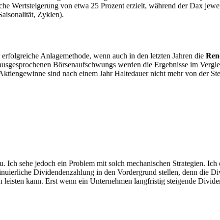
he Wertsteigerung von etwa 25 Prozent erzielt, während der Dax jeweil
Saisonalität, Zyklen).
ar erfolgreiche Anlagemethode, wenn auch in den letzten Jahren die
Rend
es ausgesprochenen Börsenauf­schwungs werden die Ergebnisse im Vergl
 Aktiengewinne sind nach einem Jahr Haltedauer nicht mehr von der Steu
 Ich sehe jedoch ein Problem mit solch mechanischen Strategien. Ich de
nuierliche Dividendenzahlung in den Vordergrund stellen, denn die Divi
 leisten kann. Erst wenn ein Unternehmen langfristig steigende Divide