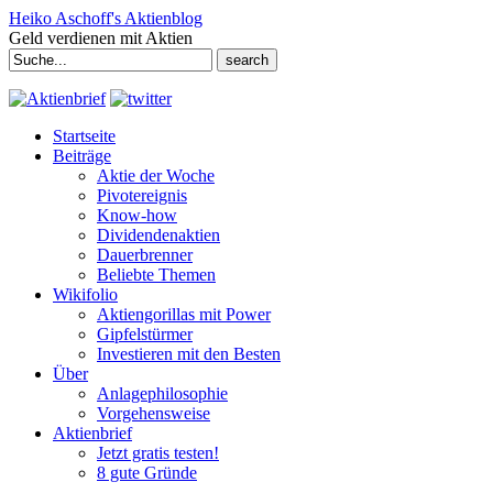
Heiko Aschoff's Aktienblog
Geld verdienen mit Aktien
Search
for:
Startseite
Beiträge
Aktie der Woche
Pivotereignis
Know-how
Dividendenaktien
Dauerbrenner
Beliebte Themen
Wikifolio
Aktiengorillas mit Power
Gipfelstürmer
Investieren mit den Besten
Über
Anlagephilosophie
Vorgehensweise
Aktienbrief
Jetzt gratis testen!
8 gute Gründe