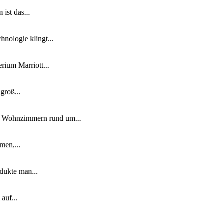
ist das...
nologie klingt...
ium Marriott...
groß...
n Wohnzimmern rund um...
men,...
dukte man...
auf...