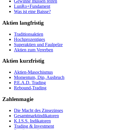
Gewinne müssen reifen
LunRo+Fundament
Was ist eine Baisse?
Aktien langfristig
Traditionsaktien
Hochprozentiges
Superaktien und Faulpelze
Aktien zum Vererben
Aktien kurzfristig
Aktien-Masochismus
Momentum, Dip, Ausbruch
P.E.A.D. Trading
Rebound-Trading
Zahlenmagie
Die Macht des Zinsezinses
Gesamtmarktindikatoren
K.I.S.S. Indikatoren
Trading & Investment