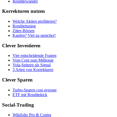
Renditewunder
Korrekturen nutzen
Welche Aktien profitieren?
Renditetuning
Zitter-Börsen
Kaufen? Viel zu unsicher!
Clever Investieren
Vier entscheidende Fragen
Vom Cent zum Millionär
Vola-Spitzen als Signal
3 Arten von Korrekturen
Clever Sparen
Turbo-Sparen cost average
ETF mit Renditekick
Social-Trading
Wikifolio Pro & Contra