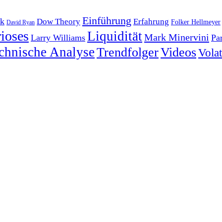
Einführung
k
Dow Theory
Erfahrung
Folker Hellmeyer
David Ryan
ioses
Liquidität
Mark Minervini
Larry Williams
Pa
chnische Analyse
Trendfolger
Videos
Volati