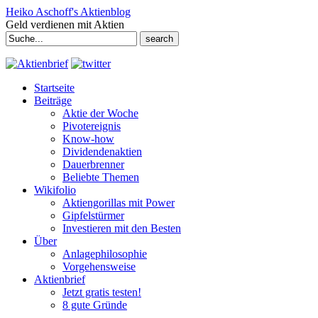
Heiko Aschoff's Aktienblog
Geld verdienen mit Aktien
Search
for:
Startseite
Beiträge
Aktie der Woche
Pivotereignis
Know-how
Dividendenaktien
Dauerbrenner
Beliebte Themen
Wikifolio
Aktiengorillas mit Power
Gipfelstürmer
Investieren mit den Besten
Über
Anlagephilosophie
Vorgehensweise
Aktienbrief
Jetzt gratis testen!
8 gute Gründe