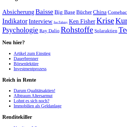
Baisse
Absicherung
Big Base
China
Bücher
Comebac
Krise
Kur
Indikator
Interview
Ken Fisher
Joe Fahmy
Rohstoffe
Psychologie
Te
Ray Dalio
Solaraktien
Neu hier?
Artikel zum Einstieg
Dauerbrenner
Börsenlektüre
Investmentprozess
Reich in Rente
Darum Qualitätsaktien!
Albtraum Altersarmut
Lohnt es sich noch?
Immobilien als Geldanlage
Renditekiller