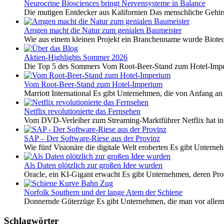
Neurocrine Biosciences bringt Nervensysteme in Balance
Die mutigen Entdecker aus Kalifornien Das menschliche Gehirn 
Amgen macht die Natur zum genialen Baumeister
Wie aus einem kleinen Projekt ein Branchenname wurde Biotech
Aktien-Highlights Sommer 2026
Die Top 5 des Sommers Vom Root-Beer-Stand zum Hotel-Imper
Vom Root-Beer-Stand zum Hotel-Imperium
Marriott International Es gibt Unternehmen, die von Anfang an 
Netflix revolutionierte das Fernsehen
Vom DVD-Verleiher zum Streaming-Marktführer Netflix hat i
SAP – Der Software-Riese aus der Provinz
Wie fünf Visionäre die digitale Welt eroberten Es gibt Unterneh
Als Daten plötzlich zur großen Idee wurden
Oracle, ein KI-Gigant erwacht Es gibt Unternehmen, deren Pro
Norfolk Southern und der lange Atem der Schiene
Donnernde Güterzüge Es gibt Unternehmen, die man vor allem 
Schlagwörter