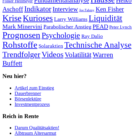
Fundamentalanalyse
Heiko
Folker Hellmeyer
Indikator
Interview
Ken Fisher
Aschoff
Joe Fahmy
Krise
Kurioses
Liquidität
Larry Williams
Mark Minervini
PEAD
Parabolischer Anstieg
Peter Lynch
Prognosen
Psychologie
Ray Dalio
Rohstoffe
Technische Analyse
Solaraktien
Trendfolger
Videos
Volatilität
Warren
Buffett
Neu hier?
Artikel zum Einstieg
Dauerbrenner
Börsenlektüre
Investmentprozess
Reich in Rente
Darum Qualitätsaktien!
Albtraum Altersarmut