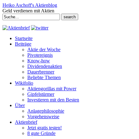
Heiko Aschoff's Aktienblog
Geld verdienen mit Aktien
Search
for:
Startseite
Beiträge
Aktie der Woche
Pivotereignis
Know-how
Dividendenaktien
Dauerbrenner
Beliebte Themen
Wikifolio
Aktiengorillas mit Power
Gipfelstürmer
Investieren mit den Besten
Über
Anlagephilosophie
Vorgehensweise
Aktienbrief
Jetzt gratis testen!
8 gute Gründe