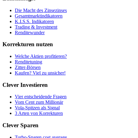
Die Macht des Zinsezinses
Gesamtmarktindikatoren
K.I.S.S. Indikatoren
Trading & Investment
Renditewunder
Korrekturen nutzen
Welche Aktien profitieren?
Renditetuning
Zitter-Börsen
Kaufen? Viel zu unsicher!
Clever Investieren
Vier entscheidende Fragen
Vom Cent zum Millionär
Vola-Spitzen als Signal
3 Arten von Korrekturen
Clever Sparen
Turbo-Sparen cost average