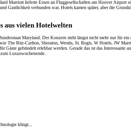
J. Willard Marriott lieferte Essen an Fluggesellschaften am Hoover Airp
e und Gastlichkeit verbunden war. Hotels kamen später, aber die Grundid
s aus vielen Hotelwelten
Bundesstaat Maryland. Der Konzern steht längst nicht mehr nur für ein
wie The Ritz-Carlton, Sheraton, Westin, St. Regis, W Hotels, JW Marri
für Gäste gebündelt erlebbar werden. Gerade das ist das Interessante 
bis zum Luxuswochenende.
nologie klingt...