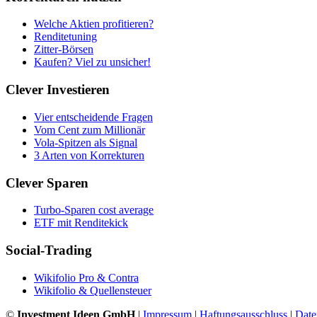
Welche Aktien profitieren?
Renditetuning
Zitter-Börsen
Kaufen? Viel zu unsicher!
Clever Investieren
Vier entscheidende Fragen
Vom Cent zum Millionär
Vola-Spitzen als Signal
3 Arten von Korrekturen
Clever Sparen
Turbo-Sparen cost average
ETF mit Renditekick
Social-Trading
Wikifolio Pro & Contra
Wikifolio & Quellensteuer
©
Investment Ideen GmbH
|
Impressum
|
Haftungsausschluss
|
Date