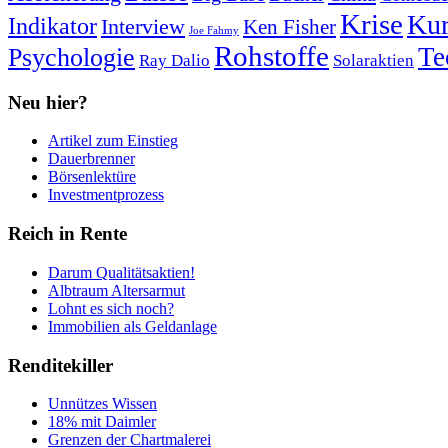
Krise
Kur
Indikator
Interview
Ken Fisher
Joe Fahmy
Rohstoffe
Psychologie
Te
Ray Dalio
Solaraktien
Neu hier?
Artikel zum Einstieg
Dauerbrenner
Börsenlektüre
Investmentprozess
Reich in Rente
Darum Qualitätsaktien!
Albtraum Altersarmut
Lohnt es sich noch?
Immobilien als Geldanlage
Renditekiller
Unnützes Wissen
18% mit Daimler
Grenzen der Chartmalerei