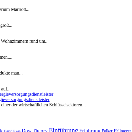
ium Marriott...
groß...
n Wohnzimmern rund um...
men,...
dukte man...
auf...
ieversorgungsdienstleister
iner der wirtschaftlichen Schlüsselsektoren...
Einführung
k
Dow Theory
Erfahrung
Folker Hellmeyer
David Ryan