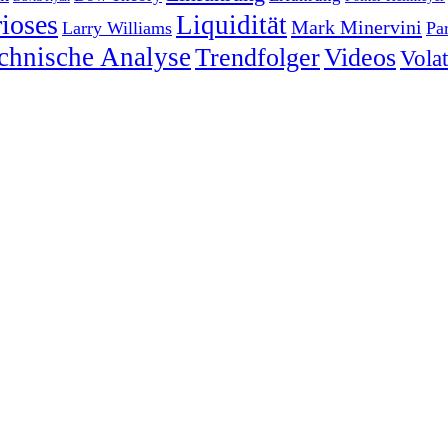
ioses
Liquidität
Mark Minervini
Larry Williams
Pa
chnische Analyse
Trendfolger
Videos
Volati