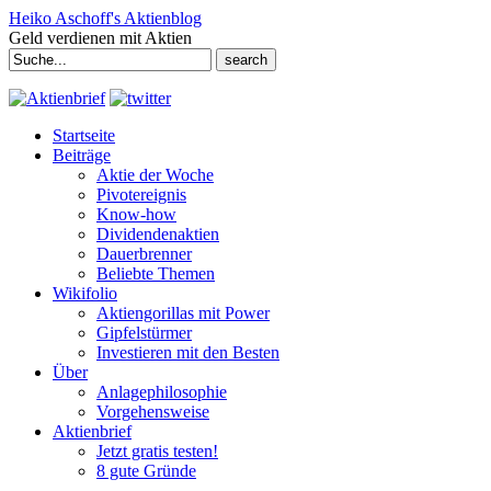
Heiko Aschoff's Aktienblog
Geld verdienen mit Aktien
Search
for:
Startseite
Beiträge
Aktie der Woche
Pivotereignis
Know-how
Dividendenaktien
Dauerbrenner
Beliebte Themen
Wikifolio
Aktiengorillas mit Power
Gipfelstürmer
Investieren mit den Besten
Über
Anlagephilosophie
Vorgehensweise
Aktienbrief
Jetzt gratis testen!
8 gute Gründe