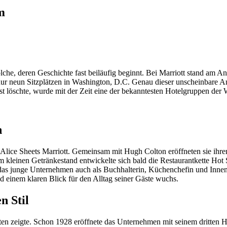
m
che, deren Geschichte fast beiläufig beginnt. Bei Marriott stand am 
 neun Sitzplätzen in Washington, D.C. Genau dieser unscheinbare Anfa
 löschte, wurde mit der Zeit eine der bekanntesten Hotelgruppen der W
n
lice Sheets Marriott. Gemeinsam mit Hugh Colton eröffneten sie ihre
em kleinen Getränkestand entwickelte sich bald die Restaurantkette Hot 
das junge Unternehmen auch als Buchhalterin, Küchenchefin und Innena
d einem klaren Blick für den Alltag seiner Gäste wuchs.
n Stil
ten zeigte. Schon 1928 eröffnete das Unternehmen mit seinem dritten 