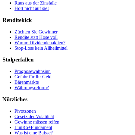
Raus aus der Zinsfalle
Hört nicht auf sie!
Renditekick
Züchten Sie Gewinner
Rendite statt Hose voll
Warum Dividendenaktien?
Stop-Loss kein Allheilmittel
Stolperfallen
Prognosewahnsinn
Gefahr für Ihr Geld
Bärenmärkte
Währungsreform?
Nützliches
Pivotzonen
Gesetz der Volatilität
Gewinne müssen reifen
LunRo+Fundament
Was ist eine Baisse?