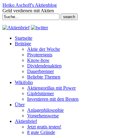
Heiko Aschoff's Aktienblog
Geld verdienen mit Aktien
Search
for:
Startseite
Beiträge
Aktie der Woche
Pivotereignis
Know-how
Dividendenaktien
Dauerbrenner
Beliebte Themen
Wikifolio
Aktiengorillas mit Power
Gipfelstürmer
Investieren mit den Besten
Über
Anlagephilosophie
Vorgehensweise
Aktienbrief
Jetzt gratis testen!
8 gute Gründe