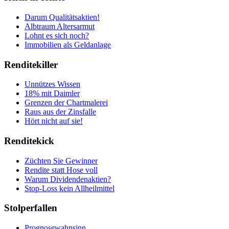
Darum Qualitätsaktien!
Albtraum Altersarmut
Lohnt es sich noch?
Immobilien als Geldanlage
Renditekiller
Unnützes Wissen
18% mit Daimler
Grenzen der Chartmalerei
Raus aus der Zinsfalle
Hört nicht auf sie!
Renditekick
Züchten Sie Gewinner
Rendite statt Hose voll
Warum Dividendenaktien?
Stop-Loss kein Allheilmittel
Stolperfallen
Prognosewahnsinn