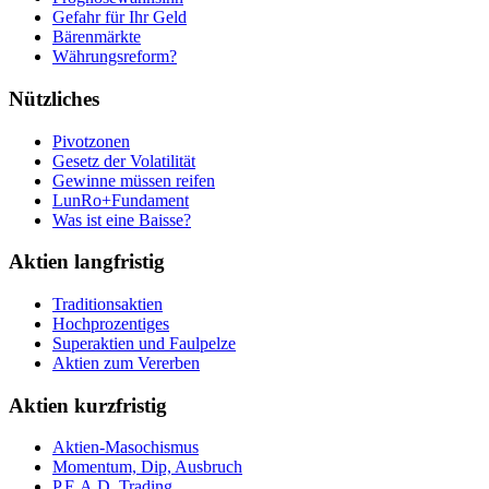
Gefahr für Ihr Geld
Bärenmärkte
Währungsreform?
Nützliches
Pivotzonen
Gesetz der Volatilität
Gewinne müssen reifen
LunRo+Fundament
Was ist eine Baisse?
Aktien langfristig
Traditionsaktien
Hochprozentiges
Superaktien und Faulpelze
Aktien zum Vererben
Aktien kurzfristig
Aktien-Masochismus
Momentum, Dip, Ausbruch
P.E.A.D. Trading