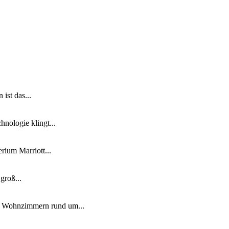
ist das...
nologie klingt...
ium Marriott...
groß...
n Wohnzimmern rund um...