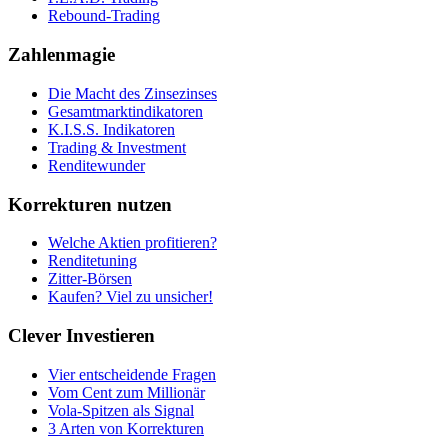
Rebound-Trading
Zahlenmagie
Die Macht des Zinsezinses
Gesamtmarktindikatoren
K.I.S.S. Indikatoren
Trading & Investment
Renditewunder
Korrekturen nutzen
Welche Aktien profitieren?
Renditetuning
Zitter-Börsen
Kaufen? Viel zu unsicher!
Clever Investieren
Vier entscheidende Fragen
Vom Cent zum Millionär
Vola-Spitzen als Signal
3 Arten von Korrekturen