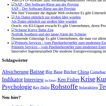
Vom DVD-Verleiher zum Streaming-Marktführer Netflix hat i
SAP – Der Software-Riese aus der Provinz
Wie fünf Visionäre die digitale Welt eroberten Es gibt Unterneh
Als Daten plötzlich zur großen Idee wurden
Oracle, ein KI-Gigant erwacht Es gibt Unternehmen, deren Pro
Norfolk Southern und der lange Atem der Schiene
Donnernde Güterzüge Es gibt Unternehmen, die man vor allem 
Primoris Services – vom Pipelinehersteller zum modernen Energ
Innovative Ingenieursarbeit Die moderne Energieversorgung ist e
Schlagwörter
Baisse
Absicherung
Big Base
China
Bücher
Comebac
Krise
Kur
Indikator
Interview
Ken Fisher
Joe Fahmy
Rohstoffe
Psychologie
Te
Ray Dalio
Solaraktien
Neu hier?