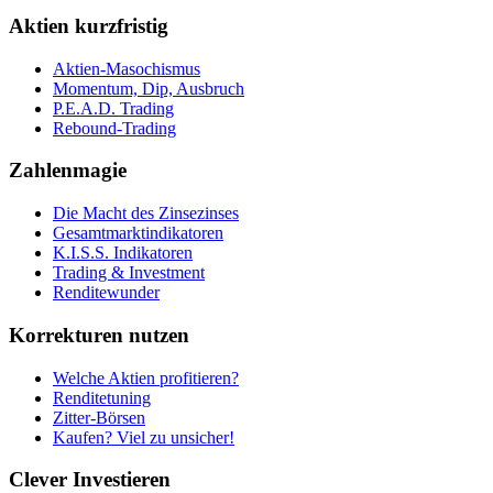
Aktien kurzfristig
Aktien-Masochismus
Momentum, Dip, Ausbruch
P.E.A.D. Trading
Rebound-Trading
Zahlenmagie
Die Macht des Zinsezinses
Gesamtmarktindikatoren
K.I.S.S. Indikatoren
Trading & Investment
Renditewunder
Korrekturen nutzen
Welche Aktien profitieren?
Renditetuning
Zitter-Börsen
Kaufen? Viel zu unsicher!
Clever Investieren