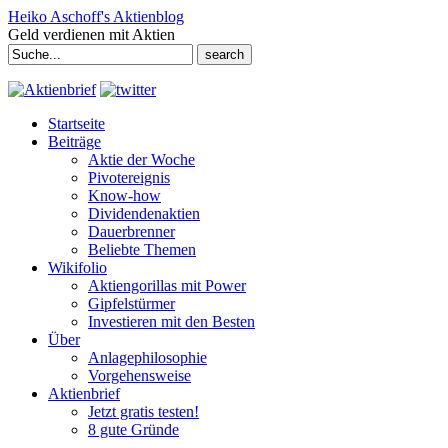
Heiko Aschoff's Aktienblog
Geld verdienen mit Aktien
Search
for:
Startseite
Beiträge
Aktie der Woche
Pivotereignis
Know-how
Dividendenaktien
Dauerbrenner
Beliebte Themen
Wikifolio
Aktiengorillas mit Power
Gipfelstürmer
Investieren mit den Besten
Über
Anlagephilosophie
Vorgehensweise
Aktienbrief
Jetzt gratis testen!
8 gute Gründe