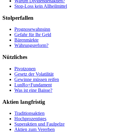
Warum Dividendenaktien?
Stop-Loss kein Allheilmittel
Stolperfallen
Prognosewahnsinn
Gefahr für Ihr Geld
Bärenmärkte
Währungsreform?
Nützliches
Pivotzonen
Gesetz der Volatilität
Gewinne müssen reifen
LunRo+Fundament
Was ist eine Baisse?
Aktien langfristig
Traditionsaktien
Hochprozentiges
Superaktien und Faulpelze
Aktien zum Vererben