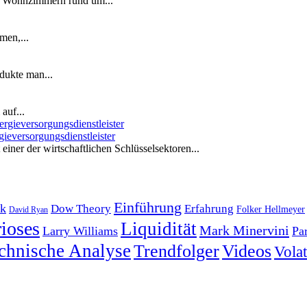
n Wohnzimmern rund um...
men,...
dukte man...
auf...
ieversorgungsdienstleister
iner der wirtschaftlichen Schlüsselsektoren...
Einführung
k
Dow Theory
Erfahrung
Folker Hellmeyer
David Ryan
ioses
Liquidität
Mark Minervini
Larry Williams
Pa
chnische Analyse
Trendfolger
Videos
Volati