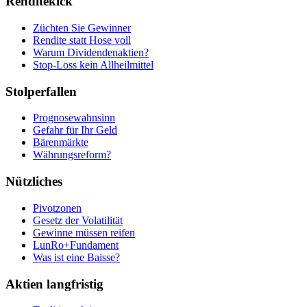
Renditekick
Züchten Sie Gewinner
Rendite statt Hose voll
Warum Dividendenaktien?
Stop-Loss kein Allheilmittel
Stolperfallen
Prognosewahnsinn
Gefahr für Ihr Geld
Bärenmärkte
Währungsreform?
Nützliches
Pivotzonen
Gesetz der Volatilität
Gewinne müssen reifen
LunRo+Fundament
Was ist eine Baisse?
Aktien langfristig