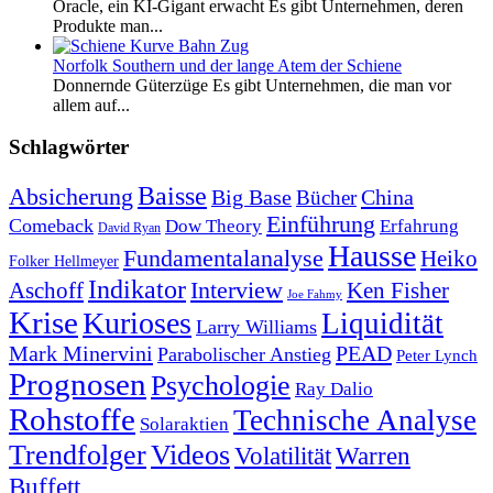
Oracle, ein KI-Gigant erwacht Es gibt Unternehmen, deren
Produkte man...
Norfolk Southern und der lange Atem der Schiene
Donnernde Güterzüge Es gibt Unternehmen, die man vor
allem auf...
Schlagwörter
Baisse
Absicherung
Big Base
China
Bücher
Einführung
Comeback
Dow Theory
Erfahrung
David Ryan
Hausse
Fundamentalanalyse
Heiko
Folker Hellmeyer
Indikator
Interview
Ken Fisher
Aschoff
Joe Fahmy
Krise
Kurioses
Liquidität
Larry Williams
Mark Minervini
PEAD
Parabolischer Anstieg
Peter Lynch
Prognosen
Psychologie
Ray Dalio
Rohstoffe
Technische Analyse
Solaraktien
Trendfolger
Videos
Volatilität
Warren
Buffett