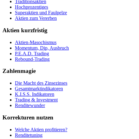
Traditionsaktien
Hochprozentiges
Superaktien und Faulpelze
Aktien zum Vererben
Aktien kurzfristig
Aktien-Masochismus
Momentum, Dip, Ausbruch
P.E.A.D. Trading
Rebound-Trading
Zahlenmagie
Die Macht des Zinsezinses
Gesamtmarktindikatoren
K.I.S.S. Indikatoren
Trading & Investment
Renditewunder
Korrekturen nutzen
Welche Aktien profitieren?
Renditetuning