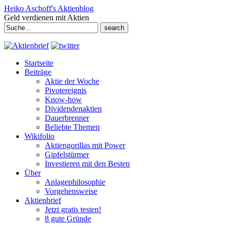
Heiko Aschoff's Aktienblog
Geld verdienen mit Aktien
Search
for:
Startseite
Beiträge
Aktie der Woche
Pivotereignis
Know-how
Dividendenaktien
Dauerbrenner
Beliebte Themen
Wikifolio
Aktiengorillas mit Power
Gipfelstürmer
Investieren mit den Besten
Über
Anlagephilosophie
Vorgehensweise
Aktienbrief
Jetzt gratis testen!
8 gute Gründe