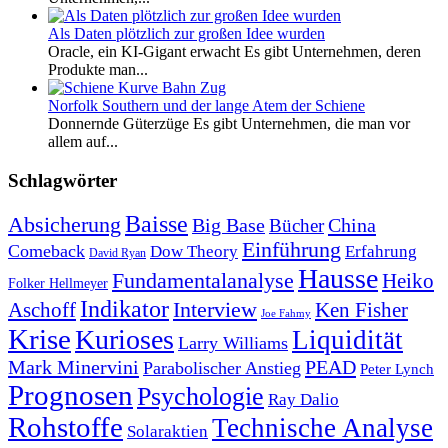
Als Daten plötzlich zur großen Idee wurden
Oracle, ein KI-Gigant erwacht Es gibt Unternehmen, deren
Produkte man...
Norfolk Southern und der lange Atem der Schiene
Donnernde Güterzüge Es gibt Unternehmen, die man vor
allem auf...
Schlagwörter
Baisse
Absicherung
Big Base
China
Bücher
Einführung
Comeback
Dow Theory
Erfahrung
David Ryan
Hausse
Fundamentalanalyse
Heiko
Folker Hellmeyer
Indikator
Interview
Ken Fisher
Aschoff
Joe Fahmy
Krise
Kurioses
Liquidität
Larry Williams
Mark Minervini
PEAD
Parabolischer Anstieg
Peter Lynch
Prognosen
Psychologie
Ray Dalio
Rohstoffe
Technische Analyse
Solaraktien