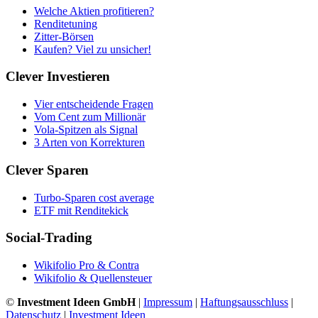
Welche Aktien profitieren?
Renditetuning
Zitter-Börsen
Kaufen? Viel zu unsicher!
Clever Investieren
Vier entscheidende Fragen
Vom Cent zum Millionär
Vola-Spitzen als Signal
3 Arten von Korrekturen
Clever Sparen
Turbo-Sparen cost average
ETF mit Renditekick
Social-Trading
Wikifolio Pro & Contra
Wikifolio & Quellensteuer
©
Investment Ideen GmbH
|
Impressum
|
Haftungsausschluss
|
Datenschutz
|
Investment Ideen