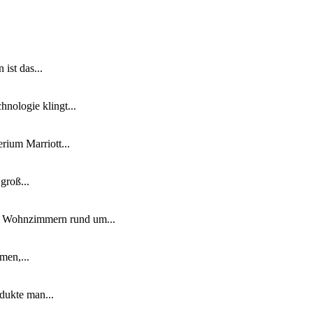
ist das...
nologie klingt...
ium Marriott...
groß...
n Wohnzimmern rund um...
men,...
dukte man...