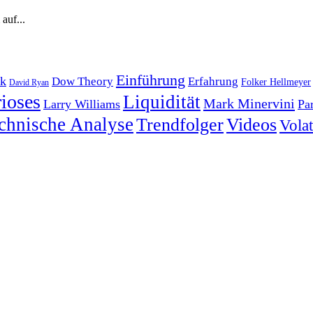
auf...
Einführung
k
Dow Theory
Erfahrung
Folker Hellmeyer
David Ryan
ioses
Liquidität
Mark Minervini
Larry Williams
Pa
chnische Analyse
Trendfolger
Videos
Volati