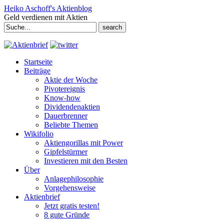
Heiko Aschoff's Aktienblog
Geld verdienen mit Aktien
Search
for:
Startseite
Beiträge
Aktie der Woche
Pivotereignis
Know-how
Dividendenaktien
Dauerbrenner
Beliebte Themen
Wikifolio
Aktiengorillas mit Power
Gipfelstürmer
Investieren mit den Besten
Über
Anlagephilosophie
Vorgehensweise
Aktienbrief
Jetzt gratis testen!
8 gute Gründe