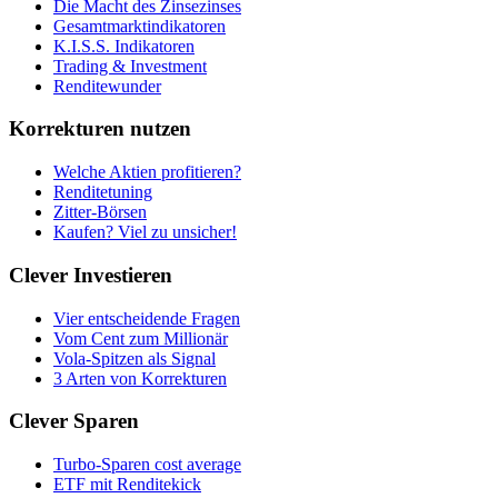
Die Macht des Zinsezinses
Gesamtmarktindikatoren
K.I.S.S. Indikatoren
Trading & Investment
Renditewunder
Korrekturen nutzen
Welche Aktien profitieren?
Renditetuning
Zitter-Börsen
Kaufen? Viel zu unsicher!
Clever Investieren
Vier entscheidende Fragen
Vom Cent zum Millionär
Vola-Spitzen als Signal
3 Arten von Korrekturen
Clever Sparen
Turbo-Sparen cost average
ETF mit Renditekick