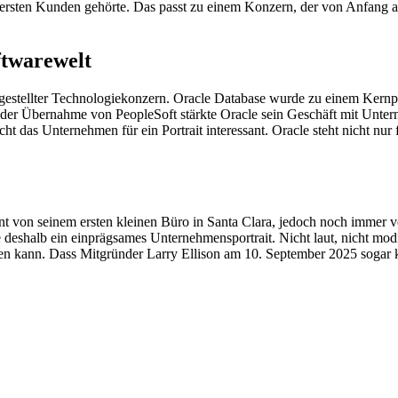
ersten Kunden gehörte. Das passt zu einem Konzern, der von Anfang an 
ftwarewelt
aufgestellter Technologiekonzern. Oracle Database wurde zu einem Ke
Mit der Übernahme von PeopleSoft stärkte Oracle sein Geschäft mit U
as Unternehmen für ein Portrait interessant. Oracle steht nicht nur f
ernt von seinem ersten kleinen Büro in Santa Clara, jedoch noch immer 
 deshalb ein einprägsames Unternehmensportrait. Nicht laut, nicht modis
n kann. Dass Mitgründer Larry Ellison am 10. September 2025 sogar ku