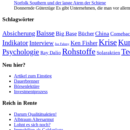
Norfolk Southern und der lange Atem der Schiene
Donnernde Güterzüge Es gibt Unternehmen, die man vor allem 
Schlagwörter
Baisse
Absicherung
Big Base
China
Bücher
Comebac
Krise
Kur
Indikator
Interview
Ken Fisher
Joe Fahmy
Rohstoffe
Psychologie
Te
Ray Dalio
Solaraktien
Neu hier?
Artikel zum Einstieg
Dauerbrenner
Börsenlektüre
Investmentprozess
Reich in Rente
Darum Qualitätsaktien!
Albtraum Altersarmut
Lohnt es sich noch?
Immobilien als Geldanlage