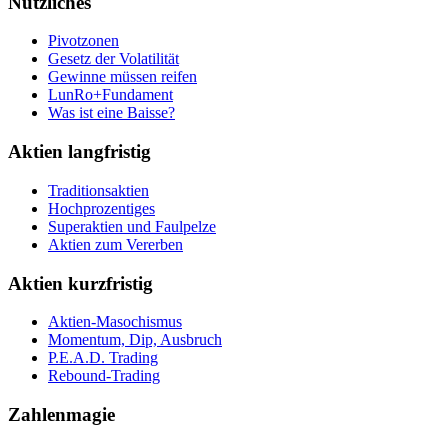
Nützliches
Pivotzonen
Gesetz der Volatilität
Gewinne müssen reifen
LunRo+Fundament
Was ist eine Baisse?
Aktien langfristig
Traditionsaktien
Hochprozentiges
Superaktien und Faulpelze
Aktien zum Vererben
Aktien kurzfristig
Aktien-Masochismus
Momentum, Dip, Ausbruch
P.E.A.D. Trading
Rebound-Trading
Zahlenmagie