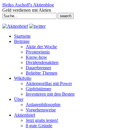
Heiko Aschoff's Aktienblog
Geld verdienen mit Aktien
Search
for:
Startseite
Beiträge
Aktie der Woche
Pivotereignis
Know-how
Dividendenaktien
Dauerbrenner
Beliebte Themen
Wikifolio
Aktiengorillas mit Power
Gipfelstürmer
Investieren mit den Besten
Über
Anlagephilosophie
Vorgehensweise
Aktienbrief
Jetzt gratis testen!
8 gute Gründe