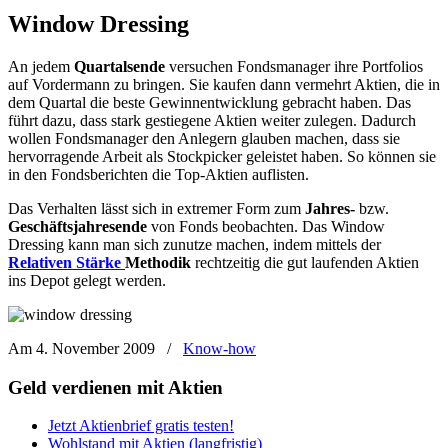
Window Dressing
An jedem
Quartalsende
versuchen Fondsmanager ihre Portfolios
auf Vordermann zu bringen. Sie kaufen dann vermehrt Aktien, die in
dem Quartal die beste Gewinnentwicklung gebracht haben. Das
führt dazu, dass stark gestiegene Aktien weiter zulegen. Dadurch
wollen Fondsmanager den Anlegern glauben machen, dass sie
hervorragende Arbeit als Stockpicker geleistet haben. So können sie
in den Fondsberichten die Top-Aktien auflisten.
Das Verhalten lässt sich in extremer Form zum
Jahres-
bzw.
Geschäftsjahresende
von Fonds beobachten. Das Window
Dressing kann man sich zunutze machen, indem mittels der
Relativen Stärke
Methodik
rechtzeitig die gut laufenden Aktien
ins Depot gelegt werden.
Am 4. November 2009
/
Know-how
Geld verdienen mit Aktien
Jetzt Aktienbrief gratis testen!
Wohlstand mit Aktien (langfristig)