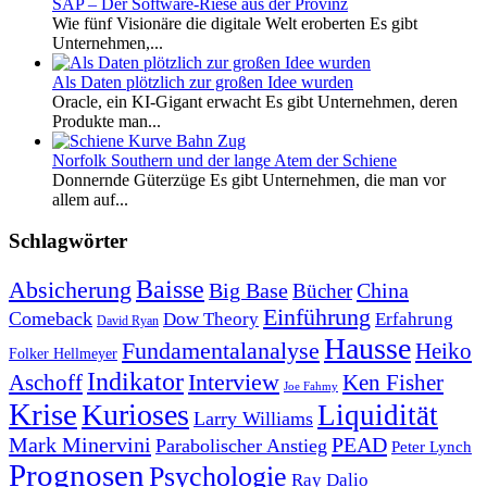
SAP – Der Software-Riese aus der Provinz
Wie fünf Visionäre die digitale Welt eroberten Es gibt
Unternehmen,...
Als Daten plötzlich zur großen Idee wurden
Oracle, ein KI-Gigant erwacht Es gibt Unternehmen, deren
Produkte man...
Norfolk Southern und der lange Atem der Schiene
Donnernde Güterzüge Es gibt Unternehmen, die man vor
allem auf...
Schlagwörter
Baisse
Absicherung
Big Base
China
Bücher
Einführung
Comeback
Dow Theory
Erfahrung
David Ryan
Hausse
Fundamentalanalyse
Heiko
Folker Hellmeyer
Indikator
Interview
Ken Fisher
Aschoff
Joe Fahmy
Krise
Kurioses
Liquidität
Larry Williams
Mark Minervini
PEAD
Parabolischer Anstieg
Peter Lynch
Prognosen
Psychologie
Ray Dalio