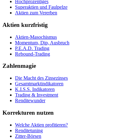
Hochprozentiges
Superaktien und Faulpelze
Aktien zum Vererben
Aktien kurzfristig
Aktien-Masochismus
Momentum, Dip, Ausbruch
P.E.A.D. Trading
Rebound-Trading
Zahlenmagie
Die Macht des Zinsezinses
Gesamtmarktindikatoren
K.I.S.S. Indikatoren
Trading & Investment
Renditewunder
Korrekturen nutzen
Welche Aktien profitieren?
Renditetuning
Zitter-Börsen