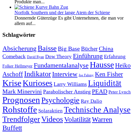
Produkte man...
Norfolk Southern und der lange Atem der Schiene
Donnernde Güterzüge Es gibt Unternehmen, die man vor
allem auf...
Schlagwörter
Baisse
Absicherung
Big Base
China
Bücher
Einführung
Comeback
Dow Theory
Erfahrung
David Ryan
Hausse
Fundamentalanalyse
Heiko
Folker Hellmeyer
Indikator
Interview
Ken Fisher
Aschoff
Joe Fahmy
Krise
Kurioses
Liquidität
Larry Williams
Mark Minervini
PEAD
Parabolischer Anstieg
Peter Lynch
Prognosen
Psychologie
Ray Dalio
Rohstoffe
Technische Analyse
Solaraktien
Trendfolger
Videos
Volatilität
Warren
Buffett