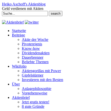
Heiko Aschoff's Aktienblog
Geld verdienen mit Aktien
Search
for:
Startseite
Beiträge
Aktie der Woche
Pivotereignis
Know-how
Dividendenaktien
Dauerbrenner
Beliebte Themen
Wikifolio
Aktiengorillas mit Power
Gipfelstürmer
Investieren mit den Besten
Über
Anlagephilosophie
Vorgehensweise
Aktienbrief
Jetzt gratis testen!
8 gute Gründe