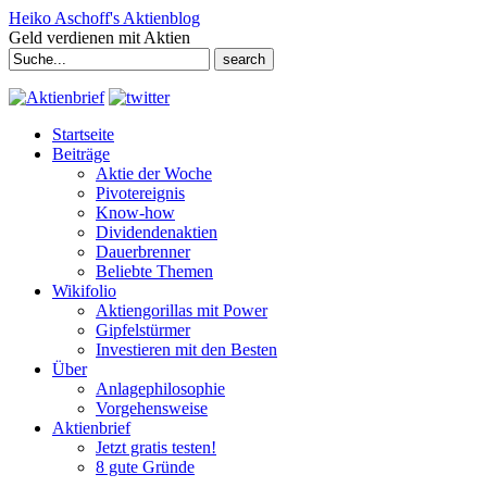
Heiko Aschoff's Aktienblog
Geld verdienen mit Aktien
Search
for:
Startseite
Beiträge
Aktie der Woche
Pivotereignis
Know-how
Dividendenaktien
Dauerbrenner
Beliebte Themen
Wikifolio
Aktiengorillas mit Power
Gipfelstürmer
Investieren mit den Besten
Über
Anlagephilosophie
Vorgehensweise
Aktienbrief
Jetzt gratis testen!
8 gute Gründe