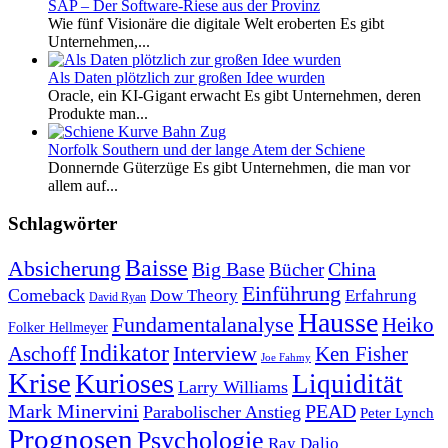
SAP – Der Software-Riese aus der Provinz
Wie fünf Visionäre die digitale Welt eroberten Es gibt
Unternehmen,...
Als Daten plötzlich zur großen Idee wurden
Oracle, ein KI-Gigant erwacht Es gibt Unternehmen, deren
Produkte man...
Norfolk Southern und der lange Atem der Schiene
Donnernde Güterzüge Es gibt Unternehmen, die man vor
allem auf...
Schlagwörter
Baisse
Absicherung
Big Base
China
Bücher
Einführung
Comeback
Dow Theory
Erfahrung
David Ryan
Hausse
Fundamentalanalyse
Heiko
Folker Hellmeyer
Indikator
Interview
Ken Fisher
Aschoff
Joe Fahmy
Krise
Kurioses
Liquidität
Larry Williams
Mark Minervini
PEAD
Parabolischer Anstieg
Peter Lynch
Prognosen
Psychologie
Ray Dalio