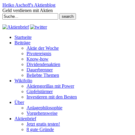
Heiko Aschoff's Aktienblog
Geld verdienen mit Aktien
Search
for:
Startseite
Beiträge
Aktie der Woche
Pivotereignis
Know-how
Dividendenaktien
Dauerbrenner
Beliebte Themen
Wikifolio
Aktiengorillas mit Power
Gipfelstürmer
Investieren mit den Besten
Über
Anlagephilosophie
Vorgehensweise
Aktienbrief
Jetzt gratis testen!
8 gute Gründe