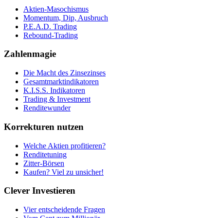
Aktien-Masochismus
Momentum, Dip, Ausbruch
P.E.A.D. Trading
Rebound-Trading
Zahlenmagie
Die Macht des Zinsezinses
Gesamtmarktindikatoren
K.I.S.S. Indikatoren
Trading & Investment
Renditewunder
Korrekturen nutzen
Welche Aktien profitieren?
Renditetuning
Zitter-Börsen
Kaufen? Viel zu unsicher!
Clever Investieren
Vier entscheidende Fragen