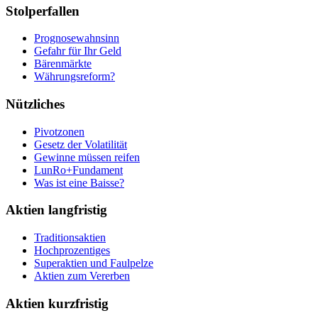
Stolperfallen
Prognosewahnsinn
Gefahr für Ihr Geld
Bärenmärkte
Währungsreform?
Nützliches
Pivotzonen
Gesetz der Volatilität
Gewinne müssen reifen
LunRo+Fundament
Was ist eine Baisse?
Aktien langfristig
Traditionsaktien
Hochprozentiges
Superaktien und Faulpelze
Aktien zum Vererben
Aktien kurzfristig