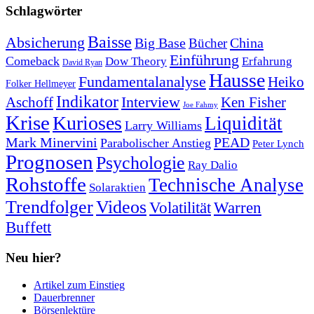
Schlagwörter
Baisse
Absicherung
Big Base
China
Bücher
Einführung
Comeback
Dow Theory
Erfahrung
David Ryan
Hausse
Fundamentalanalyse
Heiko
Folker Hellmeyer
Indikator
Interview
Ken Fisher
Aschoff
Joe Fahmy
Krise
Kurioses
Liquidität
Larry Williams
Mark Minervini
PEAD
Parabolischer Anstieg
Peter Lynch
Prognosen
Psychologie
Ray Dalio
Rohstoffe
Technische Analyse
Solaraktien
Trendfolger
Videos
Volatilität
Warren
Buffett
Neu hier?
Artikel zum Einstieg
Dauerbrenner
Börsenlektüre