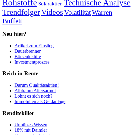
Rohstoffe
Technische Analyse
Solaraktien
Trendfolger
Videos
Volatilität
Warren
Buffett
Neu hier?
Artikel zum Einstieg
Dauerbrenner
Börsenlektüre
Investmentprozess
Reich in Rente
Darum Qualitätsaktien!
Albtraum Altersarmut
Lohnt es sich noch?
Immobilien als Geldanlage
Renditekiller
Unnützes Wissen
18% mit Daimler