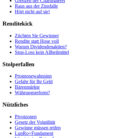
Grenzen der Chartmalerei
Raus aus der Zinsfalle
Hört nicht auf sie!
Renditekick
Züchten Sie Gewinner
Rendite statt Hose voll
Warum Dividendenaktien?
Stop-Loss kein Allheilmittel
Stolperfallen
Prognosewahnsinn
Gefahr für Ihr Geld
Bärenmärkte
Währungsreform?
Nützliches
Pivotzonen
Gesetz der Volatilität
Gewinne müssen reifen
LunRo+Fundament