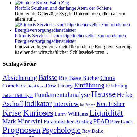
Norfolk Southern und der lange Atem der Schiene
Donnernde Güterzüge Es gibt Unternehmen, die man vor
allem auf...
Primoris Services – vom Pipelinehersteller zum modernen
Energieversorgungsdienstleister
Innovative Ingenieursarbeit Die moderne Energieversorgung
ist einer der wirtschaftlichen Schlüsselsektoren...
Schlagwörter
Baisse
Absicherung
Big Base
China
Bücher
Einführung
Comeback
Dow Theory
Erfahrung
David Ryan
Hausse
Fundamentalanalyse
Heiko
Folker Hellmeyer
Indikator
Interview
Ken Fisher
Aschoff
Joe Fahmy
Krise
Kurioses
Liquidität
Larry Williams
Mark Minervini
PEAD
Parabolischer Anstieg
Peter Lynch
Prognosen
Psychologie
Ray Dalio