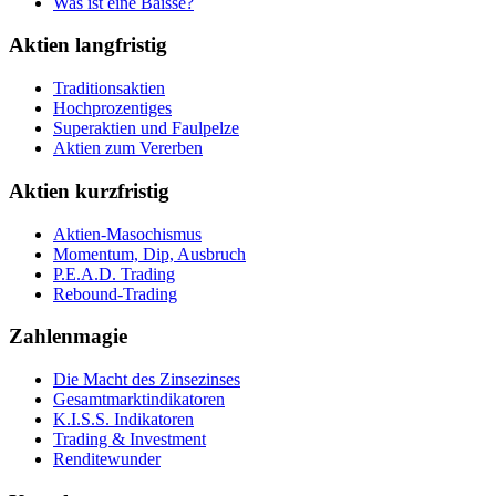
Was ist eine Baisse?
Aktien langfristig
Traditionsaktien
Hochprozentiges
Superaktien und Faulpelze
Aktien zum Vererben
Aktien kurzfristig
Aktien-Masochismus
Momentum, Dip, Ausbruch
P.E.A.D. Trading
Rebound-Trading
Zahlenmagie
Die Macht des Zinsezinses
Gesamtmarktindikatoren
K.I.S.S. Indikatoren
Trading & Investment
Renditewunder