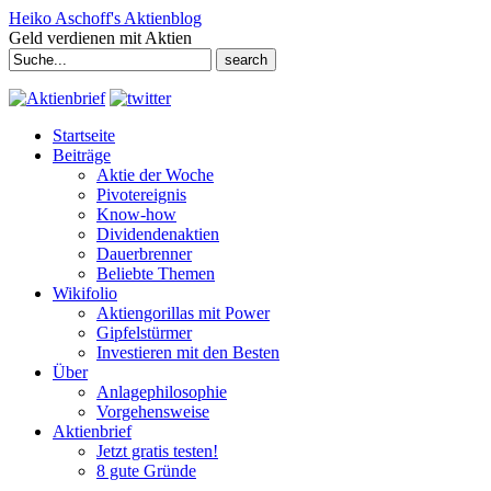
Heiko Aschoff's Aktienblog
Geld verdienen mit Aktien
Search
for:
Startseite
Beiträge
Aktie der Woche
Pivotereignis
Know-how
Dividendenaktien
Dauerbrenner
Beliebte Themen
Wikifolio
Aktiengorillas mit Power
Gipfelstürmer
Investieren mit den Besten
Über
Anlagephilosophie
Vorgehensweise
Aktienbrief
Jetzt gratis testen!
8 gute Gründe